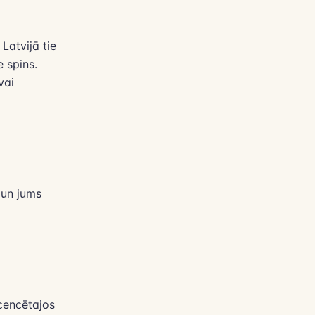
Latvijā tie
 spins.
vai
 un jums
cencētajos