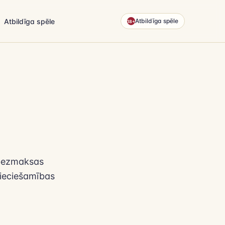
Atbildīga spēle
Atbildīga spēle
18+
 bezmaksas
pieciešamības