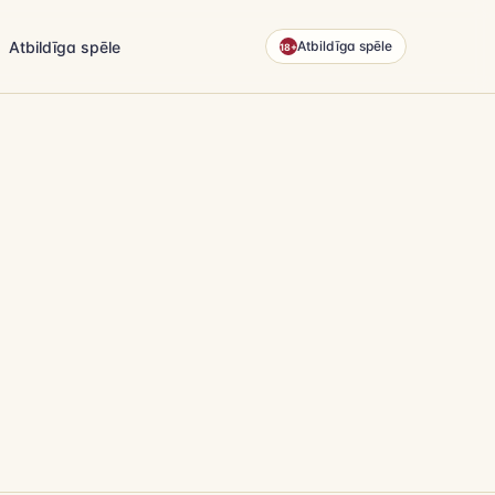
Atbildīga spēle
Atbildīga spēle
18+