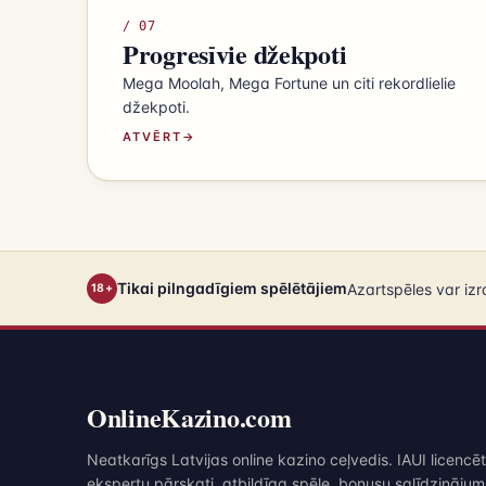
/
07
Progresīvie džekpoti
Mega Moolah, Mega Fortune un citi rekordlielie
džekpoti.
ATVĒRT
→
Tikai pilngadīgiem spēlētājiem
Azartspēles var izra
18+
OnlineKazino.com
Neatkarīgs Latvijas online kazino ceļvedis. IAUI licencēt
ekspertu pārskati, atbildīga spēle, bonusu salīdzinājumi