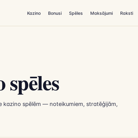
Kazino
Bonusi
Spēles
Maksājumi
Raksti
 spēles
ne kazino spēlēm — noteikumiem, stratēģijām,