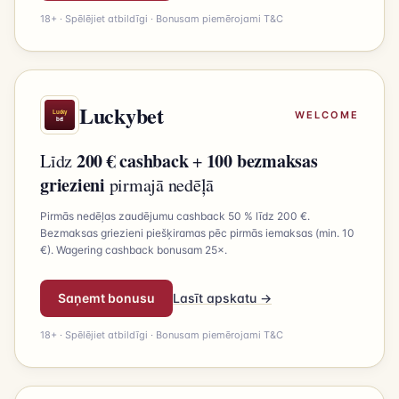
18+ · Spēlējiet atbildīgi · Bonusam piemērojami T&C
Luckybet
WELCOME
200 € cashback
100 bezmaksas
Līdz
+
griezieni
pirmajā nedēļā
Pirmās nedēļas zaudējumu cashback 50 % līdz 200 €.
Bezmaksas griezieni piešķiramas pēc pirmās iemaksas (min. 10
€). Wagering cashback bonusam 25×.
Saņemt bonusu
Lasīt apskatu →
18+ · Spēlējiet atbildīgi · Bonusam piemērojami T&C