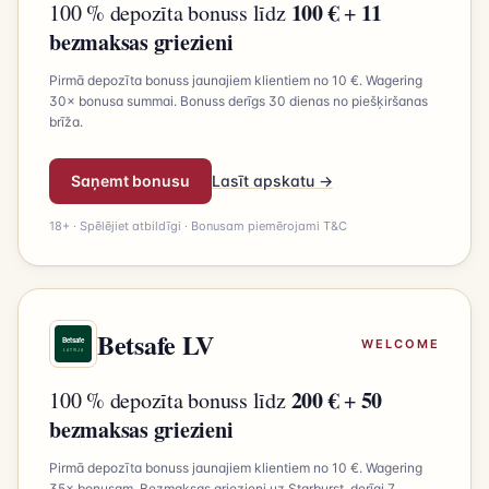
100 €
11
100 % depozīta bonuss līdz
+
bezmaksas griezieni
Pirmā depozīta bonuss jaunajiem klientiem no 10 €. Wagering
30× bonusa summai. Bonuss derīgs 30 dienas no piešķiršanas
brīža.
Saņemt bonusu
Lasīt apskatu →
18+ · Spēlējiet atbildīgi · Bonusam piemērojami T&C
Betsafe LV
WELCOME
200 €
50
100 % depozīta bonuss līdz
+
bezmaksas griezieni
Pirmā depozīta bonuss jaunajiem klientiem no 10 €. Wagering
35× bonusam. Bezmaksas griezieni uz Starburst, derīgi 7