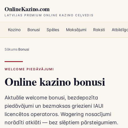
Pāriet uz galveno saturu
OnlineKazino.com
LATVIJAS PREMIUM ONLINE KAZINO CEĻVEDIS
Kazino
Bonusi
Spēles
Maksājumi
Raksti
Atbildīg
Sākums
·
Bonusi
WELCOME PIEDĀVĀJUMI
Online kazino bonusi
Aktuālie welcome bonusi, bezdepozīta
piedāvājumi un bezmaksas griezieni IAUI
licencētos operatoros. Wagering nosacījumi
norādīti atklāti — bez slēptiem pārsteigumiem.