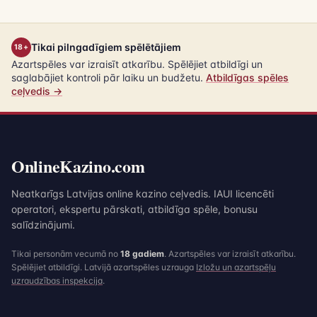
Tikai pilngadīgiem spēlētājiem
18+
Azartspēles var izraisīt atkarību. Spēlējiet atbildīgi un
saglabājiet kontroli pār laiku un budžetu.
Atbildīgas spēles
ceļvedis →
OnlineKazino.com
Neatkarīgs Latvijas online kazino ceļvedis. IAUI licencēti
operatori, ekspertu pārskati, atbildīga spēle, bonusu
salīdzinājumi.
Tikai personām vecumā no
18 gadiem
. Azartspēles var izraisīt atkarību.
Spēlējiet atbildīgi. Latvijā azartspēles uzrauga
Izložu un azartspēļu
uzraudzības inspekcija
.