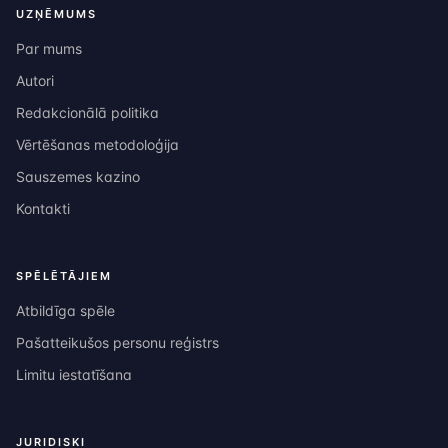
UZŅĒMUMS
Par mums
Autori
Redakcionālā politika
Vērtēšanas metodoloģija
Sauszemes kazino
Kontakti
SPĒLĒTĀJIEM
Atbildīga spēle
Pašatteikušos personu reģistrs
Limitu iestatīšana
JURIDISKI