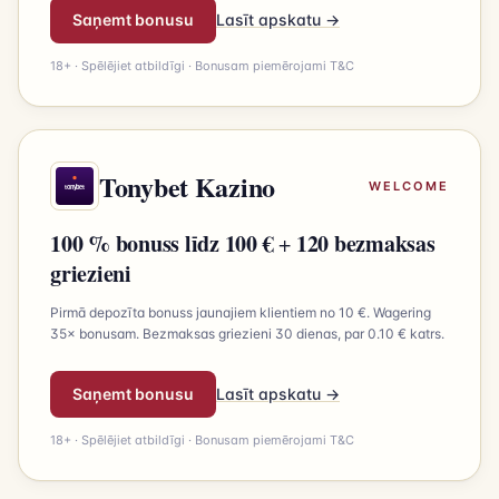
Saņemt bonusu
Lasīt apskatu →
18+ · Spēlējiet atbildīgi · Bonusam piemērojami T&C
Tonybet Kazino
WELCOME
100 % bonuss līdz 100 €
120 bezmaksas
+
griezieni
Pirmā depozīta bonuss jaunajiem klientiem no 10 €. Wagering
35× bonusam. Bezmaksas griezieni 30 dienas, par 0.10 € katrs.
Saņemt bonusu
Lasīt apskatu →
18+ · Spēlējiet atbildīgi · Bonusam piemērojami T&C