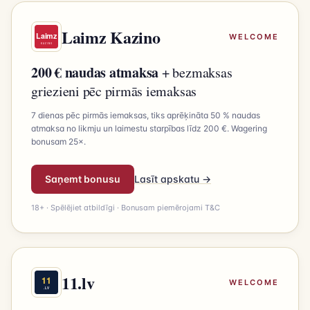
Laimz Kazino
WELCOME
200 € naudas atmaksa
+ bezmaksas
griezieni pēc pirmās iemaksas
7 dienas pēc pirmās iemaksas, tiks aprēķināta 50 % naudas
atmaksa no likmju un laimestu starpības līdz 200 €. Wagering
bonusam 25×.
Saņemt bonusu
Lasīt apskatu →
18+ · Spēlējiet atbildīgi · Bonusam piemērojami T&C
11.lv
WELCOME