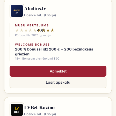
Aladins.lv
Licence:
IAUI (Latvija)
MŪSU VĒRTĒJUMS
★★★★★
★★★★★
4.00
Pārbaudīts
2026. g. maijs
WELCOME BONUSS
200 % bonuss līdz 200 €
+
200 bezmaksas
griezieni
18+ · Bonusam piemērojami T&C
Apmeklēt
Lasīt apskatu
LVBet Kazino
Licence:
IAUI (Latvija)