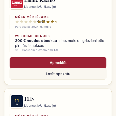
Licence:
IAUI (Latvija)
MŪSU VĒRTĒJUMS
★★★★★
★★★★★
4.40
Pārbaudīts
2024. g. maijs
WELCOME BONUSS
200 € naudas atmaksa
+ bezmaksas griezieni pēc
pirmās iemaksas
18+ · Bonusam piemērojami T&C
Apmeklēt
Lasīt apskatu
11.lv
Licence:
IAUI (Latvija)
MŪSU VĒRTĒJUMS