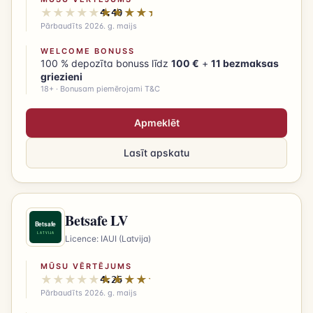
★★★★★
★★★★★
4.40
Pārbaudīts
2026. g. maijs
WELCOME BONUSS
100 % depozīta bonuss līdz
100 €
+
11 bezmaksas
griezieni
18+ · Bonusam piemērojami T&C
Apmeklēt
Lasīt apskatu
Betsafe LV
Licence:
IAUI (Latvija)
MŪSU VĒRTĒJUMS
★★★★★
★★★★★
4.25
Pārbaudīts
2026. g. maijs