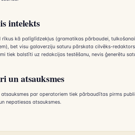
is intelekts
rīkus kā palīglīdzekļus (gramatikas pārbaudei, tulkošanai
em), bet visu galaverziju saturu pārskata cilvēks-redaktors
i tiek balstīti uz redakcijas testēšanu, nevis ģenerētu sat
ri un atsauksmes
s atsauksmes par operatoriem tiek pārbaudītas pirms publ
 un nepatiesas atsauksmes.