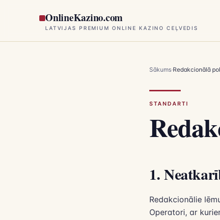
Pāriet uz galveno saturu
OnlineKazino.com
LATVIJAS PREMIUM ONLINE KAZINO CEĻVEDIS
Sākums
·
Redakcionālā pol
STANDARTI
Redakc
1. Neatkar
Redakcionālie lēmu
Operatori, ar kuri