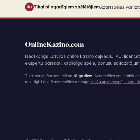
Tikai pilngadīgiem spēlētājiem
Azartspēles var izra
18+
OnlineKazino.com
Neatkarīgs Latvijas online kazino ceļvedis. IAUI licencēt
ekspertu pārskati, atbildīga spēle, bonusu salīdzinājumi
Tikai personām vecumā no
18 gadiem
. Azartspēles var izraisīt at
atbildīgi. Latvijā azartspēles uzrauga
Izložu un azartspēļu uzraud