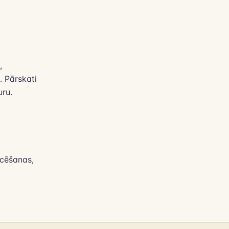
,
. Pārskati
uru.
icēšanas,