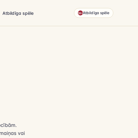
Atbildīga spēle
Atbildīga spēle
18+
iecībām.
zmaiņas vai