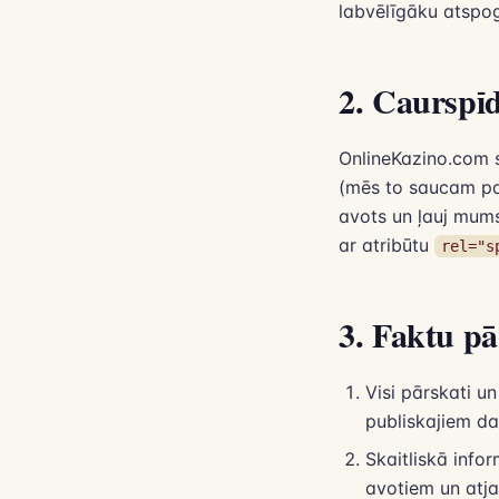
labvēlīgāku atspo
2. Caurspī
OnlineKazino.com s
(mēs to saucam par
avots un ļauj mums
ar atribūtu
rel="s
3. Faktu p
Visi pārskati u
publiskajiem da
Skaitliskā info
avotiem un atja