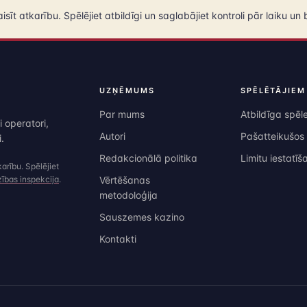
isīt atkarību. Spēlējiet atbildīgi un saglabājiet kontroli pār laiku un
UZŅĒMUMS
SPĒLĒTĀJIEM
Par mums
Atbildīga spēl
i operatori,
Autori
Pašatteikušos 
.
Redakcionālā politika
Limitu iestatīš
karību. Spēlējiet
zības inspekcija
.
Vērtēšanas
metodoloģija
Sauszemes kazino
Kontakti