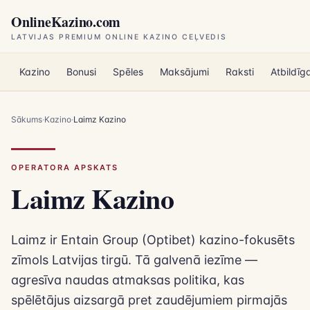
Pāriet uz galveno saturu
OnlineKazino.com
LATVIJAS PREMIUM ONLINE KAZINO CEĻVEDIS
Kazino
Bonusi
Spēles
Maksājumi
Raksti
Atbildīg
Sākums
·
Kazino
·
Laimz Kazino
OPERATORA APSKATS
Laimz Kazino
Laimz ir Entain Group (Optibet) kazino-fokusēts
zīmols Latvijas tirgū. Tā galvenā iezīme —
agresīva naudas atmaksas politika, kas
spēlētājus aizsargā pret zaudējumiem pirmajās