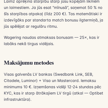
Laimz aprēķina starpību starp jūsu kopējām likmēm
un laimestiem. Ja jūs esat "mīnusā", saņemat 50 % no
šīs starpības atpakaļ (līdz 200 €). Tas matemātiski ir
izdevīgāks par standarta match bonusu ilgtermiņā, ja
jūs spēlējat ar regulāru ritmu.
Wagering naudas atmaksas bonusam — 25×, kas ir
labāks nekā tirgus vidējais.
Maksājumu metodes
Visas galvenās LV bankas (Swedbank Link, SEB,
Citadele, Luminor) + Visa un Mastercard. Iemaksu
minimums 10 €. Izņemšanas vidēji 12-24 stundas pēc
KYC, kas ir starp ātrākajiem LV tirgū (atkal — Optibet
infrastruktūra).