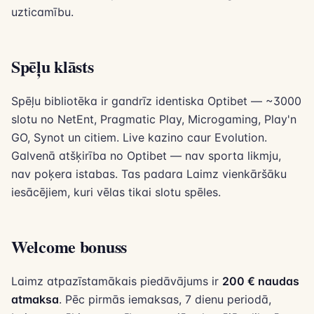
uzticamību.
Spēļu klāsts
Spēļu bibliotēka ir gandrīz identiska Optibet — ~3000
slotu no NetEnt, Pragmatic Play, Microgaming, Play'n
GO, Synot un citiem. Live kazino caur Evolution.
Galvenā atšķirība no Optibet — nav sporta likmju,
nav poķera istabas. Tas padara Laimz vienkāršāku
iesācējiem, kuri vēlas tikai slotu spēles.
Welcome bonuss
Laimz atpazīstamākais piedāvājums ir
200 € naudas
atmaksa
. Pēc pirmās iemaksas, 7 dienu periodā,