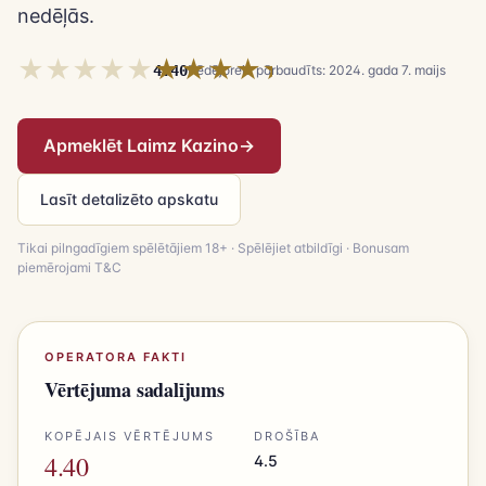
nedēļās.
★★★★★
★★★★★
4.40
Pēdējoreiz pārbaudīts:
2024. gada 7. maijs
Apmeklēt
Laimz Kazino
→
Lasīt detalizēto apskatu
Tikai pilngadīgiem spēlētājiem 18+ · Spēlējiet atbildīgi · Bonusam
piemērojami T&C
OPERATORA FAKTI
Vērtējuma sadalījums
KOPĒJAIS VĒRTĒJUMS
DROŠĪBA
4.40
4.5