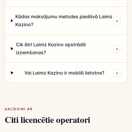
Kādas maksājumu metodes piedāvā Laimz
+
Kazino?
Cik ātri Laimz Kazino apstrādā
+
izņemšanas?
Vai Laimz Kazino ir mobilā lietotne?
+
SALĪDZINI AR
Citi licencētie operatori