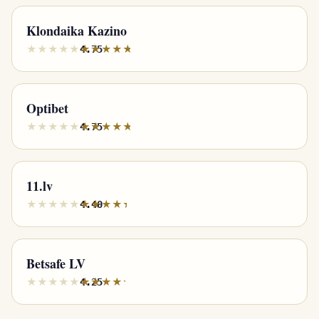
Klondaika Kazino
★★★★★
★★★★★
4.75
Optibet
★★★★★
★★★★★
4.75
11.lv
★★★★★
★★★★★
4.40
Betsafe LV
★★★★★
★★★★★
4.25