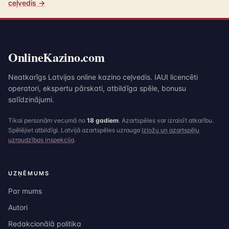
ceļvedis →
OnlineKazino.com
Neatkarīgs Latvijas online kazino ceļvedis. IAUI licencēti
operatori, ekspertu pārskati, atbildīga spēle, bonusu
salīdzinājumi.
Tikai personām vecumā no
18 gadiem
. Azartspēles var izraisīt atkarību.
Spēlējiet atbildīgi. Latvijā azartspēles uzrauga
Izložu un azartspēļu
uzraudzības inspekcija
.
UZŅĒMUMS
Par mums
Autori
Redakcionālā politika