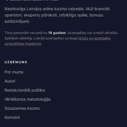
Neatkarīgs Latvijas online kazino ceļvedis. IAUI licencēti
operatori, ekspertu pārskati, atbildīga spēle, bonusu
salīdzinājumi.
Tikai personām vecumā no
18 gadiem
. Azartspēles var izraisīt atkarību.
Spēlējiet atbildīgi. Latvijā azartspēles uzrauga
Izložu un azartspēļu
uzraudzības inspekcija
.
UZŅĒMUMS
Par mums
Autori
Redakcionālā politika
Vērtēšanas metodoloģija
Sauszemes kazino
Kontakti