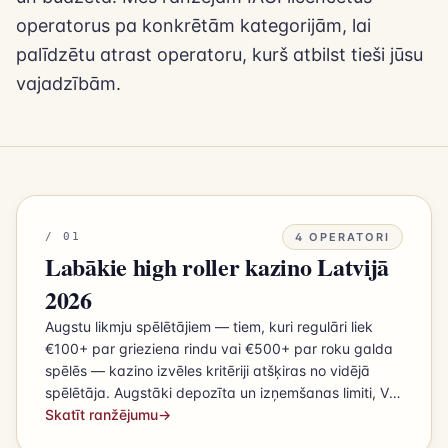
operatorus pa konkrētām kategorijām, lai
palīdzētu atrast operatoru, kurš atbilst tieši jūsu
vajadzībām.
/
01
4
OPERATORI
Labākie high roller kazino Latvijā
2026
Augstu likmju spēlētājiem — tiem, kuri regulāri liek
€100+ par grieziena rindu vai €500+ par roku galda
spēlēs — kazino izvēles kritēriji atšķiras no vidējā
spēlētāja. Augstāki depozīta un izņemšanas limiti, VIP
programmas līmeņi, personalizēta klientu
Skatīt ranžējumu
→
apkalpošana, ātrāka KYC procedūra lielākiem