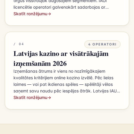
tirgus visstraujāk augošajiem segmentiem. IAUI
licencētie operatori galvenokārt sadarbojas ar
Evolution Gaming, Pragmatic Play Live un dažām
Skatīt ranžējumu
→
mazākām studijām. Šeit ir mūsu vērtējums par
labākajiem live kazino piedāvājumiem Latvijā.
/
04
4
OPERATORI
Latvijas kazino ar visātrākajām
izņemšanām 2026
Izņemšanas ātrums ir viens no nozīmīgākajiem
kvalitātes kritērijiem online kazino izvēlē. Pēc lielas
laimes — vai pat ikdienas spēles — spēlētāji vēlas
saņemt savu naudu pēc iespējas ātrāk. Latvijas IAUI
licencētie operatori atšķiras šajā dimensijā ievērojami:
Skatīt ranžējumu
→
dažu operatoru izņemšana caur Trustly Pay-N-Play
darbojas dažu minūšu laikā, savukārt citi operatori
prasa 24–48 stundas vai pat ilgāk. Šeit ir mūsu
vērtējums par visātrākajiem izņemšanu Latvijas
operatoriem.