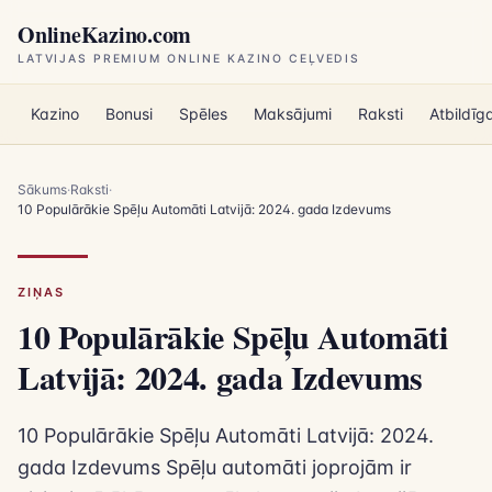
Pāriet uz galveno saturu
OnlineKazino.com
LATVIJAS PREMIUM ONLINE KAZINO CEĻVEDIS
Kazino
Bonusi
Spēles
Maksājumi
Raksti
Atbildīg
Sākums
·
Raksti
·
10 Populārākie Spēļu Automāti Latvijā: 2024. gada Izdevums
ZIŅAS
10 Populārākie Spēļu Automāti
Latvijā: 2024. gada Izdevums
10 Populārākie Spēļu Automāti Latvijā: 2024.
gada Izdevums Spēļu automāti joprojām ir