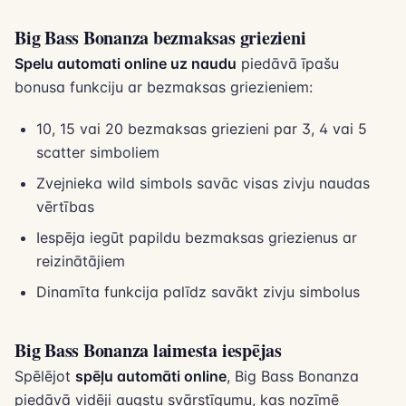
Big Bass Bonanza bezmaksas griezieni
Spelu automati online uz naudu
piedāvā īpašu
bonusa funkciju ar bezmaksas griezieniem:
10, 15 vai 20 bezmaksas griezieni par 3, 4 vai 5
scatter simboliem
Zvejnieka wild simbols savāc visas zivju naudas
vērtības
Iespēja iegūt papildu bezmaksas griezienus ar
reizinātājiem
Dinamīta funkcija palīdz savākt zivju simbolus
Big Bass Bonanza laimesta iespējas
Spēlējot
spēļu automāti online
, Big Bass Bonanza
piedāvā vidēji augstu svārstīgumu, kas nozīmē