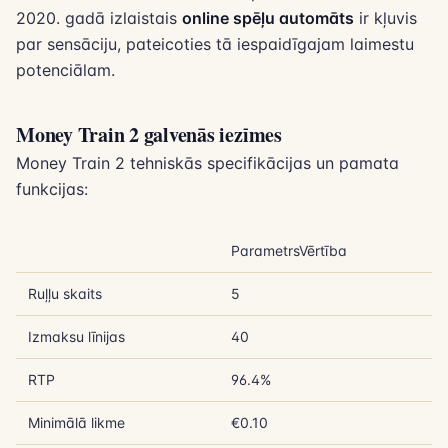
2020. gadā izlaistais
online spēļu automāts
ir kļuvis
par sensāciju, pateicoties tā iespaidīgajam laimestu
potenciālam.
Money Train 2 galvenās iezīmes
Money Train 2 tehniskās specifikācijas un pamata
funkcijas:
ParametrsVērtība
Ruļļu skaits
5
Izmaksu līnijas
40
RTP
96.4%
Minimālā likme
€0.10