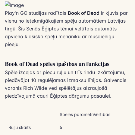
Play'n GO studijas radītais
Book of Dead
ir kļuvis par
vienu no ietekmīgākajiem spēļu automātiem Latvijas
tirgū. Šis Senās Ēģiptes tēmai veltītais automāts
apvieno klasisko spēļu mehāniku ar mūsdienīgu
pieeju.
Book of Dead spēles īpašības un funkcijas
Spēle izceļas ar piecu ruļļu un trīs rindu izkārtojumu,
piedāvājot 10 regulējamas izmaksu līnijas. Galvenais
varonis Rich Wilde ved spēlētājus aizraujošā
piedzīvojumā cauri Ēģiptes dārgumu pasaulei.
Spēles parametriVērtības
Ruļļu skaits
5