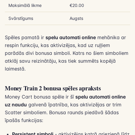
Maksimālā likme
€20.00
Svārstīgums
Augsts
Spēles pamatā ir
spelu automati online
mehānika ar
respin funkciju, kas aktivizējas, kad uz ruļļiem
parādās divi bonusa simboli. Katrs no šiem simboliem
atklāj savu reizinātāju, kas tiek summēts kopējā
laimestā.
Money Train 2 bonusa spēles apraksts
Money Cart bonusa spēle ir šī
spelu automati online
uz naudu
galvenā īpatnība, kas aktivizējas ar trim
Scatter simboliem. Bonusa raunds piedāvā šādas
īpašās funkcijas:
Persistent simboli
- aktivizējas katrā griezienā līdz