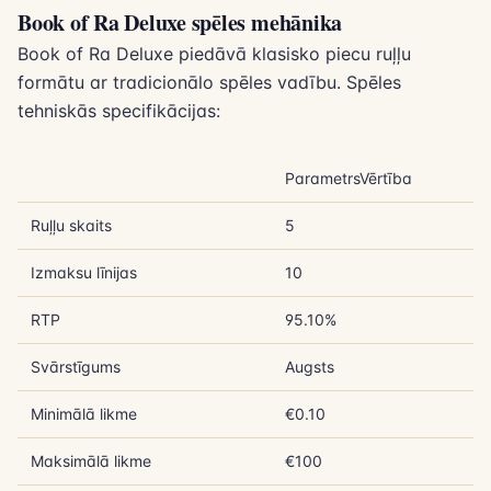
Book of Ra Deluxe spēles mehānika
Book of Ra Deluxe piedāvā klasisko piecu ruļļu
formātu ar tradicionālo spēles vadību. Spēles
tehniskās specifikācijas:
ParametrsVērtība
Ruļļu skaits
5
Izmaksu līnijas
10
RTP
95.10%
Svārstīgums
Augsts
Minimālā likme
€0.10
Maksimālā likme
€100