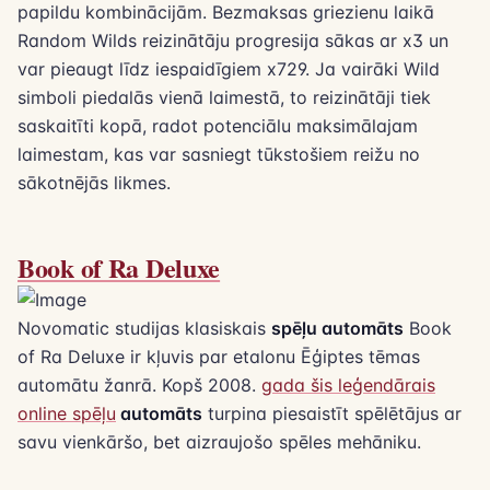
papildu kombinācijām. Bezmaksas griezienu laikā
Random Wilds reizinātāju progresija sākas ar x3 un
var pieaugt līdz iespaidīgiem x729. Ja vairāki Wild
simboli piedalās vienā laimestā, to reizinātāji tiek
saskaitīti kopā, radot potenciālu maksimālajam
laimestam, kas var sasniegt tūkstošiem reižu no
sākotnējās likmes.
Book of Ra Deluxe
Novomatic studijas klasiskais
spēļu automāts
Book
of Ra Deluxe ir kļuvis par etalonu Ēģiptes tēmas
automātu žanrā. Kopš 2008.
gada šis leģendārais
online spēļu
automāts
turpina piesaistīt spēlētājus ar
savu vienkāršo, bet aizraujošo spēles mehāniku.