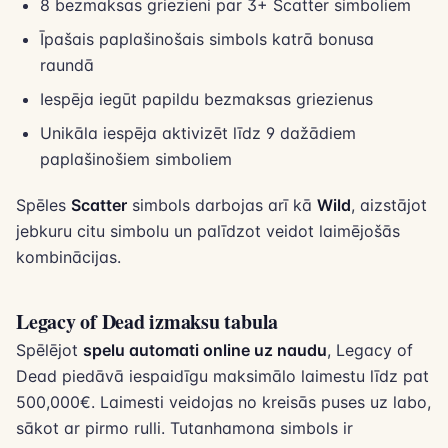
8 bezmaksas griezieni par 3+ Scatter simboliem
Īpašais paplašinošais simbols katrā bonusa
raundā
Iespēja iegūt papildu bezmaksas griezienus
Unikāla iespēja aktivizēt līdz 9 dažādiem
paplašinošiem simboliem
Spēles
Scatter
simbols darbojas arī kā
Wild
, aizstājot
jebkuru citu simbolu un palīdzot veidot laimējošās
kombinācijas.
Legacy of Dead izmaksu tabula
Spēlējot
spelu automati online uz naudu
, Legacy of
Dead piedāvā iespaidīgu maksimālo laimestu līdz pat
500,000€. Laimesti veidojas no kreisās puses uz labo,
sākot ar pirmo rulli. Tutanhamona simbols ir