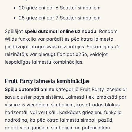
20 griezieni par 6 Scatter simboliem
25 griezieni par 7 Scatter simboliem
Spēlējot
spelu automati online uz naudu
, Random
Wilds funkcija var parādīties pēc katra laimesta,
piedāvājot progresīvus reizinātājus. Sākotnējais x2
reizinātājs var pieaugt līdz pat x256, veidojot
iespaidīgas laimestu kombinācijas.
Fruit Party laimesta kombinācijas
Spēļu automāti online
kategorijā Fruit Party izceļas ar
savu cluster pays sistēmu. Laimesti tiek izmaksāti par
vismaz 5 vienādiem simboliem, kas atrodas blakus
horizontāli vai vertikāli. Kaskādes griezienu funkcija
nodrošina, ka pēc katra laimesta simboli pazūd,
dodot vietu jauniem simboliem un potenciālām