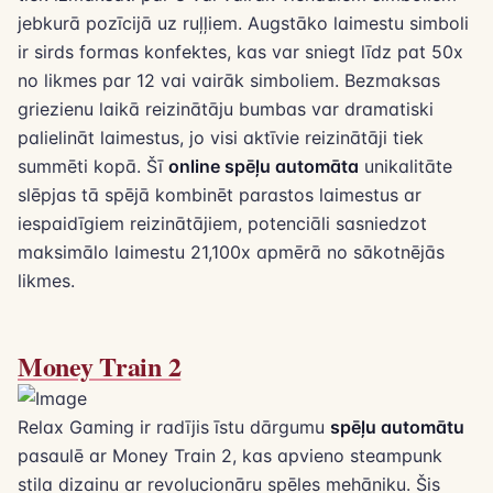
jebkurā pozīcijā uz ruļļiem. Augstāko laimestu simboli
ir sirds formas konfektes, kas var sniegt līdz pat 50x
no likmes par 12 vai vairāk simboliem. Bezmaksas
griezienu laikā reizinātāju bumbas var dramatiski
palielināt laimestus, jo visi aktīvie reizinātāji tiek
summēti kopā. Šī
online spēļu automāta
unikalitāte
slēpjas tā spējā kombinēt parastos laimestus ar
iespaidīgiem reizinātājiem, potenciāli sasniedzot
maksimālo laimestu 21,100x apmērā no sākotnējās
likmes.
Money Train 2
Relax Gaming ir radījis īstu dārgumu
spēļu automātu
pasaulē ar Money Train 2, kas apvieno steampunk
stila dizainu ar revolucionāru spēles mehāniku. Šis