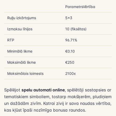
ParametrsVērtība
Ruļļu izkārtojums
5x3
Izmaksu līnijas
10 (fiksētas)
RTP
96.71%
Minimālā likme
€0.10
Maksimālā likme
€250
Maksimālais laimests
2100x
Spēlējot
spelu automati online
, spēlētāji sastapsies ar
tematiskiem simboliem, tostarp makšķerēm, pludiņiem
un dažādām zivīm. Katrai zivij ir sava naudas vērtība,
kas kļūst īpaši nozīmīga bonusa raundos.