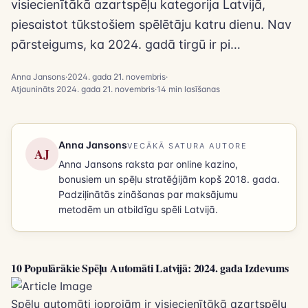
visiecienītākā azartspēļu kategorija Latvijā,
piesaistot tūkstošiem spēlētāju katru dienu. Nav
pārsteigums, ka 2024. gadā tirgū ir pi…
Anna Jansons
·
2024. gada 21. novembris
·
Atjaunināts
2024. gada 21. novembris
·
14
min lasīšanas
Anna Jansons
VECĀKĀ SATURA AUTORE
AJ
Anna Jansons raksta par online kazino,
bonusiem un spēļu stratēģijām kopš 2018. gada.
Padziļinātās zināšanas par maksājumu
metodēm un atbildīgu spēli Latvijā.
10 Populārākie Spēļu Automāti Latvijā: 2024. gada Izdevums
Spēļu automāti joprojām ir visiecienītākā azartspēļu