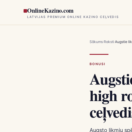
Pāriet uz galveno saturu
OnlineKazino.com
LATVIJAS PREMIUM ONLINE KAZINO CEĻVEDIS
Sākums
·
Raksti
·
Augstie li
BONUSI
Augstie
high r
ceļvedi
Augsto likmju spē