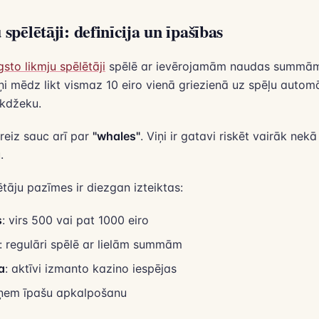
spēlētāji: definīcija un īpašības
sto likmju spēlētāji
spēlē ar ievērojamām naudas summā
iņi mēdz likt vismaz 10 eiro vienā griezienā uz spēļu autom
ekdžeku.
reiz sauc arī par
"whales"
. Viņi ir gatavi riskēt vairāk nekā 
.
tāju pazīmes ir diezgan izteiktas:
s
: virs 500 vai pat 1000 eiro
: regulāri spēlē ar lielām summām
a
: aktīvi izmanto kazino iespējas
aņem īpašu apkalpošanu