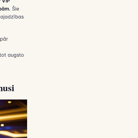
r VIP
ībām.
Šie
 vajadzības
spār
tot augsto
nusi