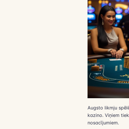
Augsto likmju spēlēt
kazino. Viņiem tiek
nosacījumiem.