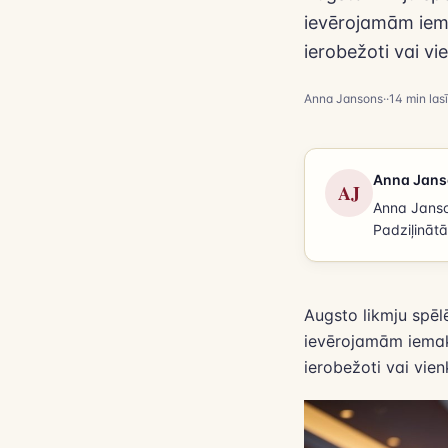
ievērojamām iema
ierobežoti vai vi
Anna Jansons
·
·
14
min las
Anna Jans
AJ
Anna Janso
Padziļināt
Augsto likmju spēlē
ievērojamām iemak
ierobežoti vai vien