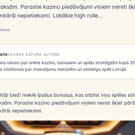
ksām. Parastie kazino piedāvājumi viņiem nereti šķ
enkārši nepietiekami. Labākie high rolle…
īšanas
ons
VECĀKĀ SATURA AUTORE
ns raksta par online kazino, bonusiem un spēļu stratēģijām kopš 2
ās zināšanas par maksājumu metodēm un atbildīgu spēli Latvijā.
tāji bieži meklē īpašus bonusus, kas atbilst viņu spēles st
sām. Parastie kazino piedāvājumi viņiem nereti šķiet pār
kārši nepietiekami.