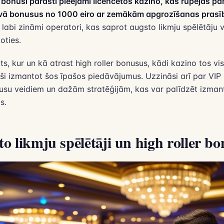
r bonusi parasti pieejami licencētos kazino, kas rūpējas pa
āvā bonusus no 1000 eiro ar zemākām apgrozīšanas pras
r labi zināmi operatori, kas saprot augsto likmju spēlētāju
oties.
s, kur un kā atrast high roller bonusus, kādi kazino tos vi
ši izmantot šos īpašos piedāvājumus. Uzzināsi arī par VIP
u veidiem un dažām stratēģijām, kas var palīdzēt izman
s.
to likmju spēlētāji un high roller bo