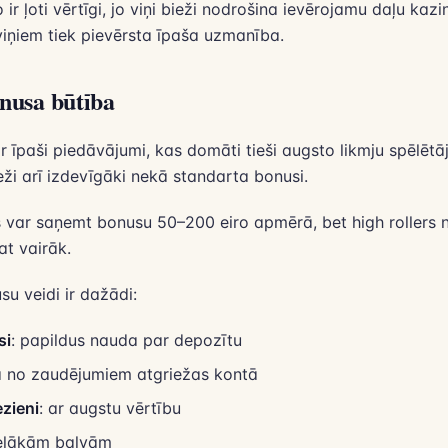
o ir ļoti vērtīgi, jo viņi bieži nodrošina ievērojamu daļu kazi
iņiem tiek pievērsta īpaša uzmanība.
onusa būtība
r īpaši piedāvājumi, kas domāti tieši augsto likmju spēlētāj
eži arī izdevīgāki nekā standarta bonusi.
s var saņemt bonusu 50–200 eiro apmērā, bet high rollers ne
at vairāk.
su veidi ir dažādi:
si
: papildus nauda par depozītu
a no zaudējumiem atgriežas kontā
zieni
: ar augstu vērtību
lielākām balvām