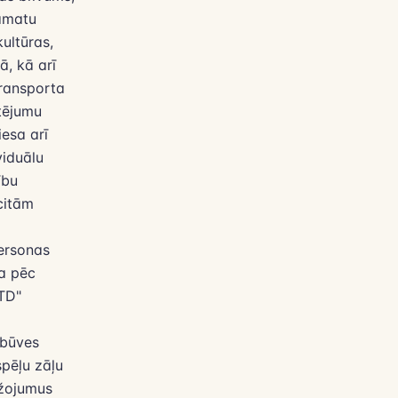
pamatu
ultūras,
, kā arī
transporta
tējumu
iesa arī
viduālu
ību
citām
ersonas
ta pēc
LTD"
pbūves
spēļu zāļu
ežojumus