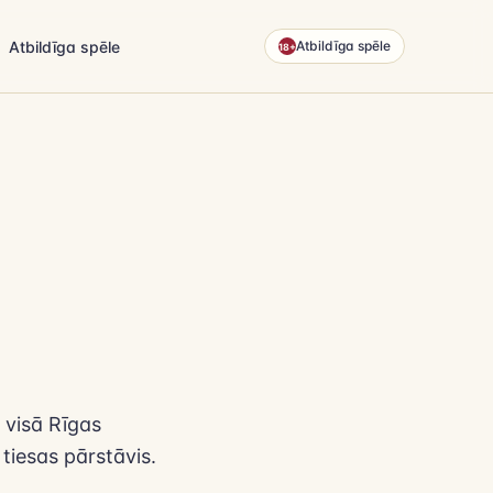
Atbildīga spēle
Atbildīga spēle
18+
 visā Rīgas
 tiesas pārstāvis.