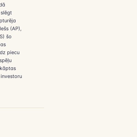
dā
 slēgt
pturēja
lešs (AP),
S) šo
jas
ēdz piecu
spēļu
rkāptas
 investoru