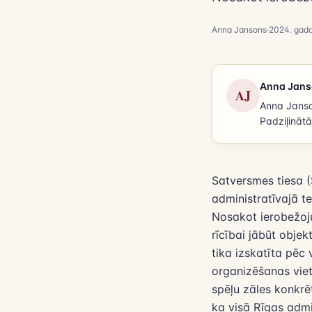
Anna Jansons
·
2024. gada
Anna Jans
AJ
Anna Janso
Padziļināt
Satversmes tiesa (
administratīvajā te
Nosakot ierobežoj
rīcībai jābūt obje
tika izskatīta pēc
organizēšanas viet
spēļu zāles konkrēt
ka visā Rīgas admin