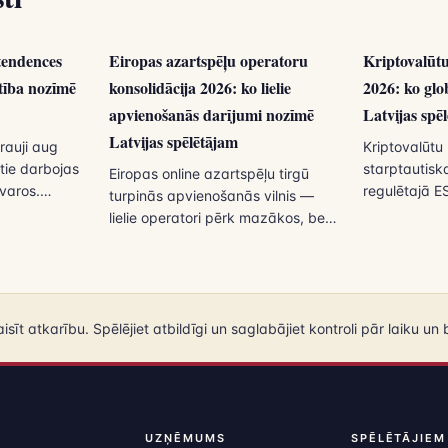
tendences
Eiropas azartspēļu operatoru
Kriptovalūtu
stība nozīmē
konsolidācija 2026: ko lielie
2026: ko glo
apvienošanās darījumi nozīmē
Latvijas spē
Latvijas spēlētājam
rauji aug
Kriptovalūtu
 tie darbojas
starptautiska
Eiropas online azartspēļu tirgū
tvaros.
regulētajā ES
turpinās apvienošanās vilnis —
tendences un
citāda. Aplū
lielie operatori pērk mazākos, bet
ējiem
tendences, 
programmatūras studijas nonāk
ko tas nozīm
vienuviet. Skaidrojam, ko šī
2026. gadā.
konsolidācija praksē nozīmē
spēlētājam Latvijā.
isīt atkarību. Spēlējiet atbildīgi un saglabājiet kontroli pār laiku un
UZŅĒMUMS
SPĒLĒTĀJIEM