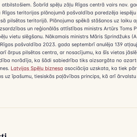
tbilstošiem. Šobrīd spēļu zāļu Rīgas centrā vairs nav.
ga
 Rīgas teritorijas plānojumā pašvaldība paredzēja iespēju
sā pilsētas teritorijā. Plānojuma spēkā stāšanos uz laiku a
izsardzības un reģionālās attīstības ministrs Artūrs Toms P
pēļu vietu slēgšanu. Nākamais ministrs Māris Sprindžuks (A
 Rīgas pašvaldība 2023. gada septembrī anulēja 139 atļau
rī ārpus pilsētas centra, ar nosacījumu, ka šīs vietas jāsl
dība norādīja, ka šādi sabiedrība tiks aizsargāta no azart
kmes.
Latvijas Spēļu biznesa
asociācija uzskata, ka tiek pā
s uz īpašumu, tiesiskās paļāvības princips, kā arī ārvalstu
ti