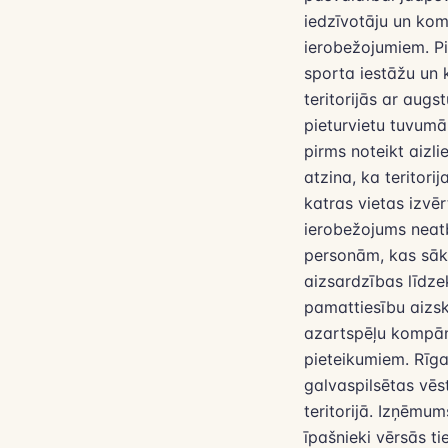
iedzīvotāju un kom
ierobežojumiem. Pi
sporta iestāžu un 
teritorijās ar augs
pieturvietu tuvumā
pirms noteikt aizli
atzina, ka teritori
katras vietas izvē
ierobežojums neatb
personām, kas sāku
aizsardzības līdze
pamattiesību aizs
azartspēļu kompāni
pieteikumiem.
Rīga
galvaspilsētas vēs
teritorijā. Izņēmu
īpašnieki vērsās t