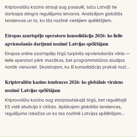
Kriptovalūtu kazino strauji aug pasaulē, taču Latvijā tie
darbojas stingra regulējuma ietvaros. Analizējam globālās
tendences un to, ko tās nozīmē vietējiem spēlētājiem.
Eiropas azartspēļu operatoru konsolidācija 2026: ko lielie
apvienošanās darījumi nozīmē Latvijas spēlētājam
Eiropas online azartspēļu tirgū turpinās apvienošanās vilnis —
lielie operatori pērk mazākos, bet programmatūras studijas
nonāk vienuviet. Skaidrojam, ko šī konsolidācija praksē nozīmē
spēlētājam Latvijā.
Kriptovalūtu kazino tendences 2026: ko globālais virziens
nozīmē Latvijas spēlētājam
Kriptovalūtu kazino aug starptautiskajā tirgū, bet regulētajā
ES vidē situācija ir citāda. Aplūkojam globālās tendences,
regulējuma robežas un ko tas nozīmē Latvijas spēlētājam
2026. gadā.