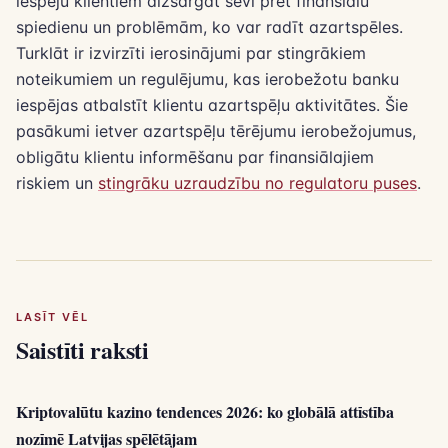
iespēju klientiem aizsargāt sevi pret finansiālu
spiedienu un problēmām, ko var radīt azartspēles.
Turklāt ir izvirzīti ierosinājumi par stingrākiem
noteikumiem un regulējumu, kas ierobežotu banku
iespējas atbalstīt klientu azartspēļu aktivitātes. Šie
pasākumi ietver azartspēļu tērējumu ierobežojumus,
obligātu klientu informēšanu par finansiālajiem
riskiem un
stingrāku uzraudzību no regulatoru puses
.
LASĪT VĒL
Saistīti raksti
Kriptovalūtu kazino tendences 2026: ko globālā attīstība
nozīmē Latvijas spēlētājam