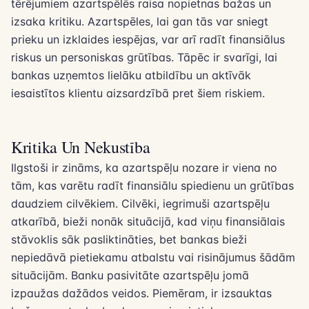
tērējumiem azartspēlēs raisa nopietnas bažas un
izsaka kritiku. Azartspēles, lai gan tās var sniegt
prieku un izklaides iespējas, var arī radīt finansiālus
riskus un personiskas grūtības. Tāpēc ir svarīgi, lai
bankas uzņemtos lielāku atbildību un aktīvāk
iesaistītos klientu aizsardzībā pret šiem riskiem.
Kritika Un Nekustība
Ilgstoši ir zināms, ka azartspēļu nozare ir viena no
tām, kas varētu radīt finansiālu spiedienu un grūtības
daudziem cilvēkiem. Cilvēki, iegrimuši azartspēļu
atkarībā, bieži nonāk situācijā, kad viņu finansiālais
stāvoklis sāk pasliktināties, bet bankas bieži
nepiedāvā pietiekamu atbalstu vai risinājumus šādām
situācijām.
Banku pasivitāte azartspēļu jomā
izpaužas dažādos veidos. Piemēram, ir izsauktas