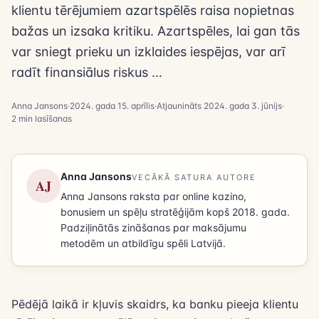
klientu tērējumiem azartspēlēs raisa nopietnas
bažas un izsaka kritiku. Azartspēles, lai gan tās
var sniegt prieku un izklaides iespējas, var arī
radīt finansiālus riskus …
Anna Jansons
·
2024. gada 15. aprīlis
·
Atjaunināts
2024. gada 3. jūnijs
·
2
min lasīšanas
Anna Jansons
VECĀKĀ SATURA AUTORE
AJ
Anna Jansons raksta par online kazino,
bonusiem un spēļu stratēģijām kopš 2018. gada.
Padziļinātās zināšanas par maksājumu
metodēm un atbildīgu spēli Latvijā.
Pēdējā laikā ir kļuvis skaidrs, ka banku pieeja klientu