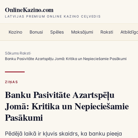
Pāriet uz galveno saturu
OnlineKazino.com
LATVIJAS PREMIUM ONLINE KAZINO CEĻVEDIS
Kazino
Bonusi
Spēles
Maksājumi
Raksti
Atbildīg
Sākums
·
Raksti
·
Banku Pasivitāte Azartspēļu Jomā: Kritika un Nepieciešamie Pasākumi
ZIŅAS
Banku Pasivitāte Azartspēļu
Jomā: Kritika un Nepieciešamie
Pasākumi
Pēdējā laikā ir kļuvis skaidrs, ka banku pieeja