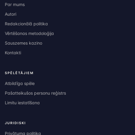
Par mums
Autori
Redakcionālā politika
Vērtēšanas metodoloģija
Sauszemes kazino
Kontakti
SPĒLĒTĀJIEM
Atbildīga spēle
Pašatteikušos personu reģistrs
Limitu iestatīšana
JURIDISKI
Privātuma politika