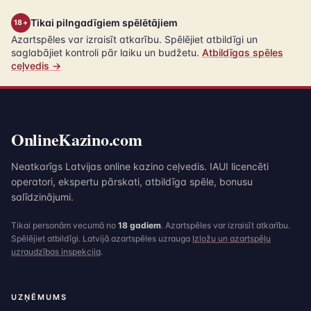
Tikai pilngadīgiem spēlētājiem
18+
Azartspēles var izraisīt atkarību. Spēlējiet atbildīgi un
saglabājiet kontroli pār laiku un budžetu.
Atbildīgas spēles
ceļvedis →
OnlineKazino.com
Neatkarīgs Latvijas online kazino ceļvedis. IAUI licencēti
operatori, ekspertu pārskati, atbildīga spēle, bonusu
salīdzinājumi.
Tikai personām vecumā no
18 gadiem
. Azartspēles var izraisīt atkarību.
Spēlējiet atbildīgi. Latvijā azartspēles uzrauga
Izložu un azartspēļu
uzraudzības inspekcija
.
UZŅĒMUMS