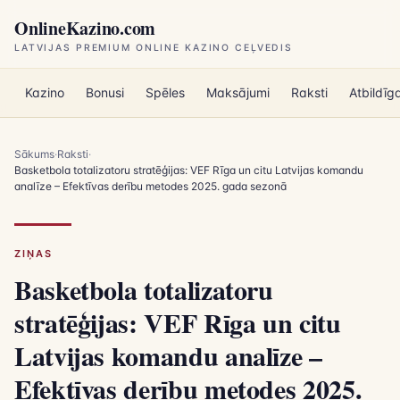
Pāriet uz galveno saturu
OnlineKazino.com
LATVIJAS PREMIUM ONLINE KAZINO CEĻVEDIS
Kazino
Bonusi
Spēles
Maksājumi
Raksti
Atbildīg
Sākums
·
Raksti
·
Basketbola totalizatoru stratēģijas: VEF Rīga un citu Latvijas komandu
analīze – Efektīvas derību metodes 2025. gada sezonā
ZIŅAS
Basketbola totalizatoru
stratēģijas: VEF Rīga un citu
Latvijas komandu analīze –
Efektīvas derību metodes 2025.