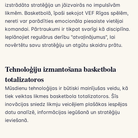
izstrādāta stratēģija un jāizvairās no impulsīvām
likmēm. Basketbolā, īpaši sekojot VEF Rīgas spēlēm,
nereti var parādīties emocionāla piesaiste vietējai
komandai. Pārtraukumi ir tikpat svarīgi kā disciplīna.
Ieplānojiet regulārus derību "atvaļinājumus", lai
novērtētu savu stratēģiju un atgūtu skaidru prātu.
Tehnoloģiju izmantošana basketbola
totalizatoros
Mūsdienu tehnoloģijas ir būtiski mainījušas veidu, kā
tiek veiktas likmes basketbola totalizatoros. Šīs
inovācijas sniedz likmju veicējiem plašākas iespējas
datu analīzē, informācijas iegūšanā un stratēģiju
ieviešanā.