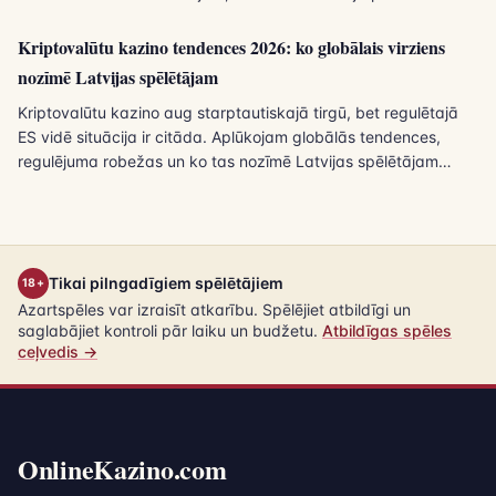
spēlētājam Latvijā.
Kriptovalūtu kazino tendences 2026: ko globālais virziens
nozīmē Latvijas spēlētājam
Kriptovalūtu kazino aug starptautiskajā tirgū, bet regulētajā
ES vidē situācija ir citāda. Aplūkojam globālās tendences,
regulējuma robežas un ko tas nozīmē Latvijas spēlētājam
2026. gadā.
Tikai pilngadīgiem spēlētājiem
18+
Azartspēles var izraisīt atkarību. Spēlējiet atbildīgi un
saglabājiet kontroli pār laiku un budžetu.
Atbildīgas spēles
ceļvedis →
OnlineKazino.com