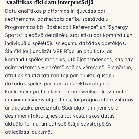
Analītikas rīki datu interpretācijā
Datu analītikas platformas ir kļuvušas par
neatņemamu basketbola derību sastāvdaļu.
Programmas kā "Basketball Reference" un "Synergy
Sports" piedāvā detalizētu statistiku par komandu un
individuālo spēlētāju sniegumu dažādos apstākļos.
Šie rīki ļauj analizēt VEF Rīga un citu Latvijas
komandu spēles modeļus, atklājot tendences, kas nav
acīmredzamas vienkāršā spēles vērošanā. Piemēram,
ātri tiek salīdzināti rādītāji par punktu gūšanu
dažādos spēles posmos vai efektivitāti pret
konkrētiem pretiniekiem. Progresīvākie rīki izmanto
mašīnmācīšanās algoritmus, lai prognozētu rezultātus
ar augstāku precizitāti. Šādi algoritmi ņem vērā
desmitiem faktoru, ieskaitot vēsturiskos datus,
aktuālo formu, un pat spēlētāju savstarpējās
attiecības laukumā.