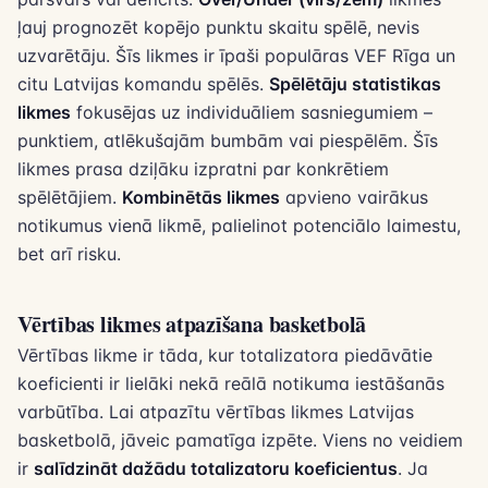
ļauj prognozēt kopējo punktu skaitu spēlē, nevis
uzvarētāju. Šīs likmes ir īpaši populāras VEF Rīga un
citu Latvijas komandu spēlēs.
Spēlētāju statistikas
likmes
fokusējas uz individuāliem sasniegumiem –
punktiem, atlēkušajām bumbām vai piespēlēm. Šīs
likmes prasa dziļāku izpratni par konkrētiem
spēlētājiem.
Kombinētās likmes
apvieno vairākus
notikumus vienā likmē, palielinot potenciālo laimestu,
bet arī risku.
Vērtības likmes atpazīšana basketbolā
Vērtības likme ir tāda, kur totalizatora piedāvātie
koeficienti ir lielāki nekā reālā notikuma iestāšanās
varbūtība. Lai atpazītu vērtības likmes Latvijas
basketbolā, jāveic pamatīga izpēte. Viens no veidiem
ir
salīdzināt dažādu totalizatoru koeficientus
. Ja