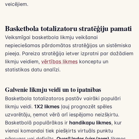
veicējiem.
Basketbola totalizatoru stratēģiju pamati
Veiksmīgai basketbola likmju veikšanai
nepieciešamas pārdomātas stratēģijas un sistēmiska
pieeja. Pareiza stratēģija ietver izpratni par dažādiem
likmju veidiem,
vērtības likmes
konceptu un
statistikas datu analīzi.
Galvenie likmju veidi un to īpatnības
Basketbola totalizatoros pastāv vairāki populāri
likmju veidi.
1X2 likmes
ļauj prognozēt spēles
uzvarētāju, ņemot vērā arī iespējamo neizšķirtu.
Basketbolā populārākas ir
handikapu likmes
, kur
vienai komandai tiek piešķirts virtuāls punktu
pārsvars vai deficīts.
Over/Under (virs/zem)
likmes