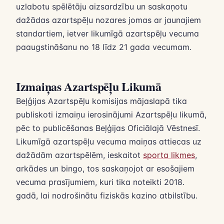
uzlabotu spēlētāju aizsardzību un saskaņotu
dažādas azartspēļu nozares jomas ar jaunajiem
standartiem, ietver likumīgā azartspēļu vecuma
paaugstināšanu no 18 līdz 21 gada vecumam.
Izmaiņas Azartspēļu Likumā
Beļģijas Azartspēļu komisijas mājaslapā tika
publiskoti izmaiņu ierosinājumi Azartspēļu likumā,
pēc to publicēšanas Beļģijas Oficiālajā Vēstnesī.
Likumīgā azartspēļu vecuma maiņas attiecas uz
dažādām azartspēlēm, ieskaitot
sporta likmes
,
arkādes un bingo, tos saskaņojot ar esošajiem
vecuma prasījumiem, kuri tika noteikti 2018.
gadā, lai nodrošinātu fiziskās kazino atbilstību.