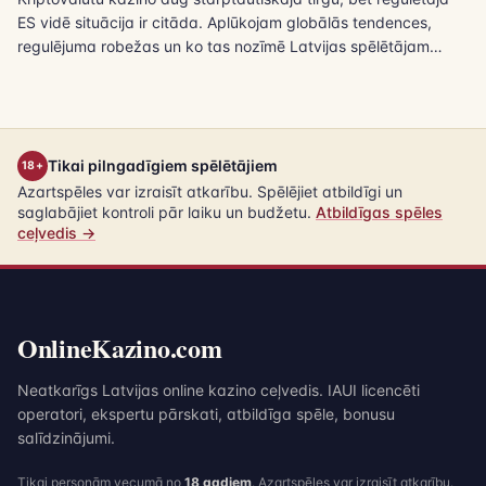
ES vidē situācija ir citāda. Aplūkojam globālās tendences,
regulējuma robežas un ko tas nozīmē Latvijas spēlētājam
2026. gadā.
Tikai pilngadīgiem spēlētājiem
18+
Azartspēles var izraisīt atkarību. Spēlējiet atbildīgi un
saglabājiet kontroli pār laiku un budžetu.
Atbildīgas spēles
ceļvedis →
OnlineKazino.com
Neatkarīgs Latvijas online kazino ceļvedis. IAUI licencēti
operatori, ekspertu pārskati, atbildīga spēle, bonusu
salīdzinājumi.
Tikai personām vecumā no
18 gadiem
. Azartspēles var izraisīt atkarību.