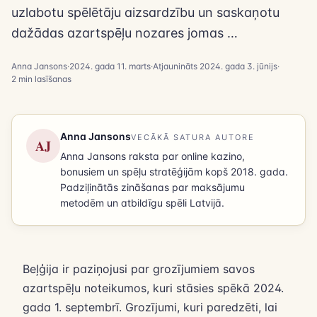
uzlabotu spēlētāju aizsardzību un saskaņotu
dažādas azartspēļu nozares jomas …
Anna Jansons
·
2024. gada 11. marts
·
Atjaunināts
2024. gada 3. jūnijs
·
2
min lasīšanas
Anna Jansons
VECĀKĀ SATURA AUTORE
AJ
Anna Jansons raksta par online kazino,
bonusiem un spēļu stratēģijām kopš 2018. gada.
Padziļinātās zināšanas par maksājumu
metodēm un atbildīgu spēli Latvijā.
Beļģija ir paziņojusi par grozījumiem savos
azartspēļu noteikumos, kuri stāsies spēkā 2024.
gada 1. septembrī. Grozījumi, kuri paredzēti, lai