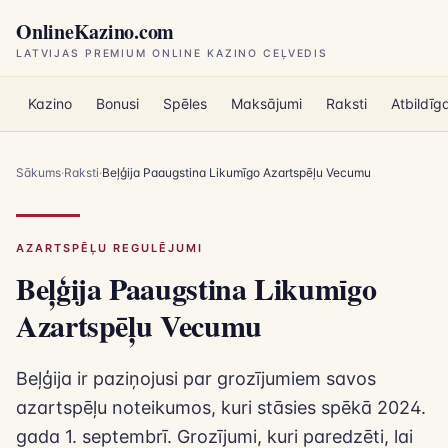
Pāriet uz galveno saturu
OnlineKazino.com
LATVIJAS PREMIUM ONLINE KAZINO CEĻVEDIS
Kazino
Bonusi
Spēles
Maksājumi
Raksti
Atbildīg
Sākums
·
Raksti
·
Beļģija Paaugstina Likumīgo Azartspēļu Vecumu
AZARTSPĒĻU REGULĒJUMI
Beļģija Paaugstina Likumīgo
Azartspēļu Vecumu
Beļģija ir paziņojusi par grozījumiem savos
azartspēļu noteikumos, kuri stāsies spēkā 2024.
gada 1. septembrī. Grozījumi, kuri paredzēti, lai