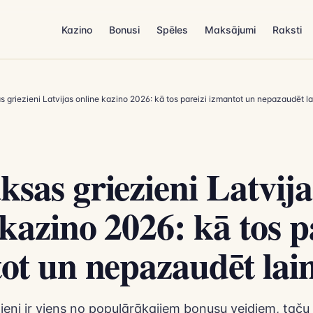
Kazino
Bonusi
Spēles
Maksājumi
Raksti
griezieni Latvijas online kazino 2026: kā tos pareizi izmantot un nepazaudēt l
sas griezieni Latvija
 kazino 2026: kā tos p
ot un nepazaudēt lai
eni ir viens no populārākajiem bonusu veidiem, taču