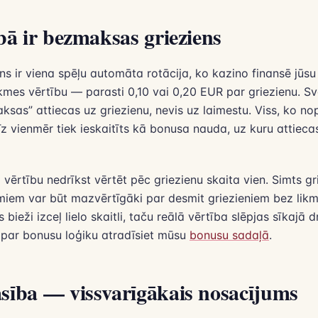
bā ir bezmaksas grieziens
s ir viena spēļu automāta rotācija, ko kazino finansē jūsu 
ikmes vērtību — parasti 0,10 vai 0,20 EUR par griezienu. Sv
ksas” attiecas uz griezienu, nevis uz laimestu. Viss, ko no
īz vienmēr tiek ieskaitīts kā bonusa nauda, uz kuru attieca
vērtību nedrīkst vērtēt pēc griezienu skaita vien. Simts gr
iem var būt mazvērtīgāki par desmit griezieniem bez likm
bieži izceļ lielo skaitli, taču reālā vērtība slēpjas sīkajā d
 par bonusu loģiku atradīsiet mūsu
bonusu sadaļā
.
sība — vissvarīgākais nosacījums