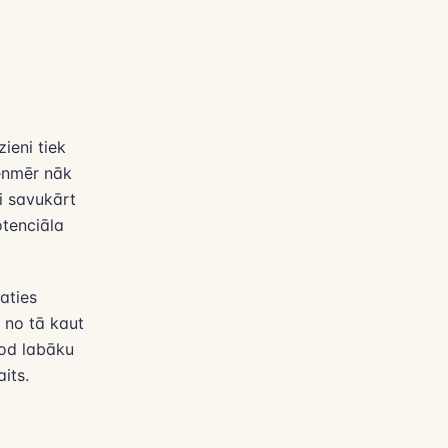
ieni tiek
ienmēr nāk
i savukārt
otenciāla
aties
 no tā kaut
dod labāku
its.