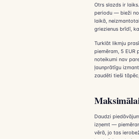
Otrs slazds ir laik
periodu — bieži no
laikā, neizmantota
griezienus brīdī, k
Turklāt likmju pras
piemēram, 5 EUR pa
noteikumi nav pare
ļaunprātīgu izmanto
zaudēti tieši tāpēc
Maksimālai
Daudzi piedāvājum
izņemt — piemēram,
vērā, jo tas ierobe