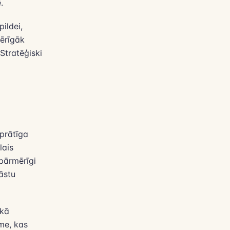
.
pildei,
mērīgāk
Stratēģiski
prātīga
lais
 pārmērīgi
lāstu
 kā
sme, kas