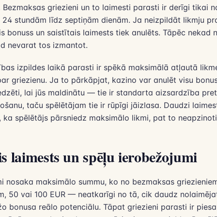
s. Bezmaksas griezieni un to laimesti parasti ir derīgi tikai n
 24 stundām līdz septiņām dienām. Ja neizpildāt likmju pr
is bonuss un saistītais laimests tiek anulēts. Tāpēc nekad 
ad nevarat tos izmantot.
ības izpildes laikā parasti ir spēkā maksimālā atļautā likm
r griezienu. Ja to pārkāpjat, kazino var anulēt visu bonus
dzēti, lai jūs maldinātu — tie ir standarta aizsardzība pre
šanu, taču spēlētājam tie ir rūpīgi jāizlasa. Daudzi laimest
, ka spēlētājs pārsniedz maksimālo likmi, pat to neapzinoti
s laimests un spēļu ierobežojumi
i nosaka maksimālo summu, ko no bezmaksas griezieniem
 50 vai 100 EUR — neatkarīgi no tā, cik daudz nolaimējat
žo bonusa reālo potenciālu. Tāpat griezieni parasti ir piesai