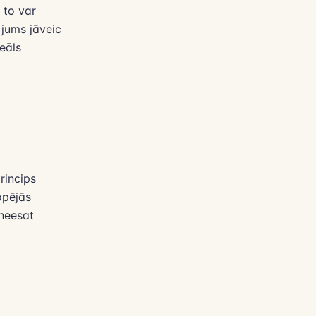
 to var
 jums jāveic
eāls
rincips
opējās
neesat