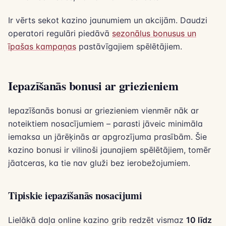
Ir vērts sekot kazino jaunumiem un akcijām. Daudzi
operatori regulāri piedāvā
sezonālus bonusus un
īpašas kampaņas
pastāvīgajiem spēlētājiem.
Iepazīšanās bonusi ar griezieniem
Iepazīšanās bonusi ar griezieniem vienmēr nāk ar
noteiktiem nosacījumiem – parasti jāveic minimāla
iemaksa un jārēķinās ar apgrozījuma prasībām. Šie
kazino bonusi ir vilinoši jaunajiem spēlētājiem, tomēr
jāatceras, ka tie nav gluži bez ierobežojumiem.
Tipiskie iepazīšanās nosacījumi
Lielākā daļa online kazino grib redzēt vismaz
10 līdz