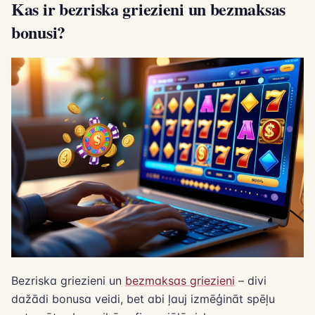
Kas ir bezriska griezieni un bezmaksas
bonusi?
Bezriska griezieni un
bezmaksas griezieni
– divi
dažādi bonusa veidi, bet abi ļauj izmēģināt spēļu