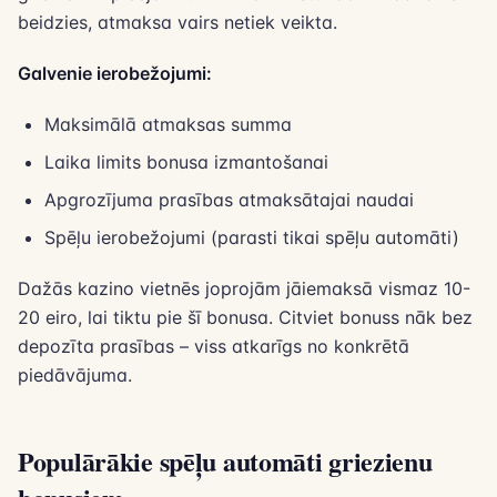
beidzies, atmaksa vairs netiek veikta.
Galvenie ierobežojumi:
Maksimālā atmaksas summa
Laika limits bonusa izmantošanai
Apgrozījuma prasības atmaksātajai naudai
Spēļu ierobežojumi (parasti tikai spēļu automāti)
Dažās kazino vietnēs joprojām jāiemaksā vismaz 10-
20 eiro, lai tiktu pie šī bonusa. Citviet bonuss nāk bez
depozīta prasības – viss atkarīgs no konkrētā
piedāvājuma.
Populārākie spēļu automāti griezienu