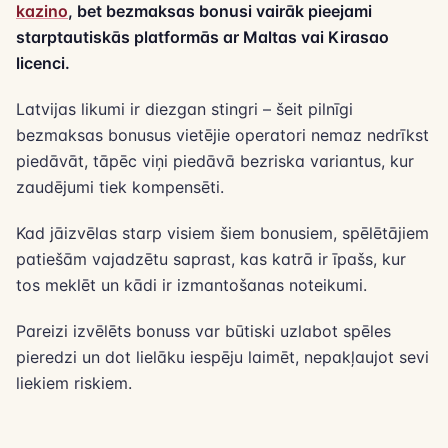
kazino
, bet bezmaksas bonusi vairāk pieejami
starptautiskās platformās ar Maltas vai Kirasao
licenci.
Latvijas likumi ir diezgan stingri – šeit pilnīgi
bezmaksas bonusus vietējie operatori nemaz nedrīkst
piedāvāt, tāpēc viņi piedāvā bezriska variantus, kur
zaudējumi tiek kompensēti.
Kad jāizvēlas starp visiem šiem bonusiem, spēlētājiem
patiešām vajadzētu saprast, kas katrā ir īpašs, kur
tos meklēt un kādi ir izmantošanas noteikumi.
Pareizi izvēlēts bonuss var būtiski uzlabot spēles
pieredzi un dot lielāku iespēju laimēt, nepakļaujot sevi
liekiem riskiem.