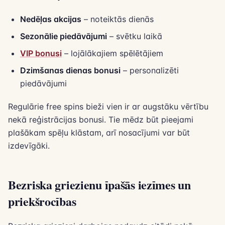
Nedēļas akcijas
– noteiktās dienās
Sezonālie piedāvājumi
– svētku laikā
VIP bonusi
– lojālākajiem spēlētājiem
Dzimšanas dienas bonusi
– personalizēti
piedāvājumi
Regulārie free spins bieži vien ir ar augstāku vērtību
nekā reģistrācijas bonusi. Tie mēdz būt pieejami
plašākam spēļu klāstam, arī nosacījumi var būt
izdevīgāki.
Bezriska griezienu īpašās iezīmes un
priekšrocības