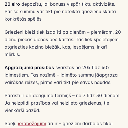
20 eiro
depozītu, lai bonuss vispār tiktu aktivizēts.
Par šo summu var tikt pie noteikta griezienu skaita
konkrētās spēlēs.
Griezieni bieži tiek izdalīti pa dienām – piemēram, 20
dienā piecas dienas pēc kārtas. Tas liek spēlētājiem
atgriezties kazino biežāk, kas, iespējams, ir arī
mērķis.
Apgrozījuma prasības
svārstās no 20x līdz 40x
laimestiem. Tas nozīmē – laimēto summu jāapgroza
vairākas reizes, pirms vari tikt pie savas naudas.
Parasti ir arī derīguma termiņš – no 7 līdz 30 dienām.
Ja neizpildi prasības vai neizlieto griezienus, tie
vienkārši pazūd.
Spēļu
ierobežojumi
arī ir – griezieni darbojas tikai