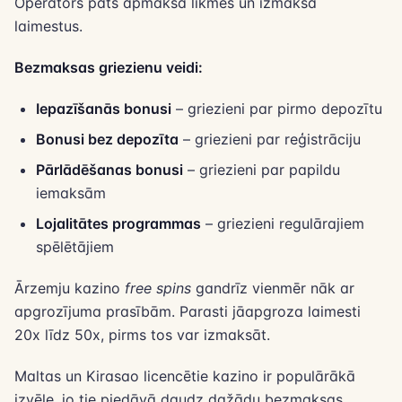
Operators pats apmaksā likmes un izmaksā
laimestus.
Bezmaksas griezienu veidi:
Iepazīšanās bonusi
– griezieni par pirmo depozītu
Bonusi bez depozīta
– griezieni par reģistrāciju
Pārlādēšanas bonusi
– griezieni par papildu
iemaksām
Lojalitātes programmas
– griezieni regulārajiem
spēlētājiem
Ārzemju kazino
free spins
gandrīz vienmēr nāk ar
apgrozījuma prasībām. Parasti jāapgroza laimesti
20x līdz 50x, pirms tos var izmaksāt.
Maltas un Kirasao licencētie kazino ir populārākā
izvēle, jo tie piedāvā daudz dažādu bezmaksas