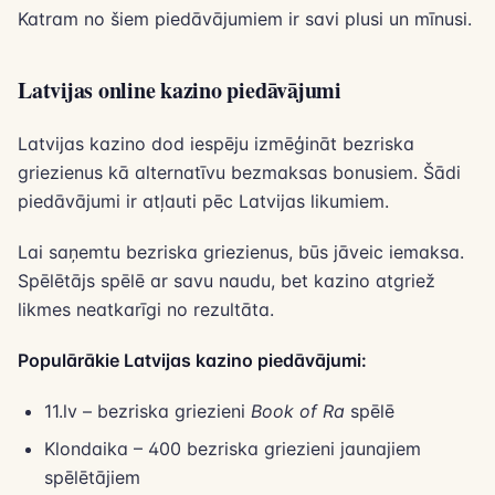
Katram no šiem piedāvājumiem ir savi plusi un mīnusi.
Latvijas online kazino piedāvājumi
Latvijas kazino dod iespēju izmēģināt bezriska
griezienus kā alternatīvu bezmaksas bonusiem. Šādi
piedāvājumi ir atļauti pēc Latvijas likumiem.
Lai saņemtu bezriska griezienus, būs jāveic iemaksa.
Spēlētājs spēlē ar savu naudu, bet kazino atgriež
likmes neatkarīgi no rezultāta.
Populārākie Latvijas kazino piedāvājumi:
11.lv – bezriska griezieni
Book of Ra
spēlē
Klondaika – 400 bezriska griezieni jaunajiem
spēlētājiem