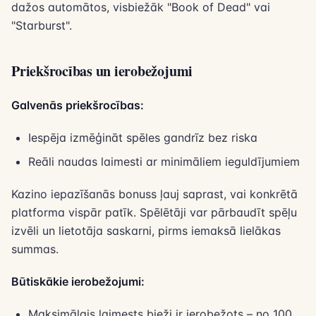
dažos automātos, visbiežāk "Book of Dead" vai
"Starburst".
Priekšrocības un ierobežojumi
Galvenās priekšrocības:
Iespēja izmēģināt spēles gandrīz bez riska
Reāli naudas laimesti ar minimāliem ieguldījumiem
Kazino iepazīšanās bonuss ļauj saprast, vai konkrētā
platforma vispār patīk. Spēlētāji var pārbaudīt spēļu
izvēli un lietotāja saskarni, pirms iemaksā lielākas
summas.
Būtiskākie ierobežojumi:
Maksimālais laimests bieži ir ierobežots – no 100