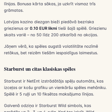
līnijas. Bonusa kārta sākas, ja uzkrīt vismaz trīs
grāmatas.
Latvijas kazino diezgan bieži piedāvā bezriska
griezienus ar
0.10 EUR likmi
tieši šajā spēlē. Griezienu
skaits variē – no 50 līdz 200 atkarībā no akcijas.
Jāņem vērā, ka spēles augstā volatilitāte nozīmē
retākus, bet reizēm tiešām iespaidīgus laimestus.
Starburst un citas klasiskas spēles
Starburst ir NetEnt izstrādātājs spēļu automāts, kas
izceļas ar košu grafiku un vienkāršu spēles mehāniku.
Spēlē ir 5 ruļļi un 10 fiksētas maksājuma līnijas.
Galvenā odziņa ir Starburst Wild simbols, kas