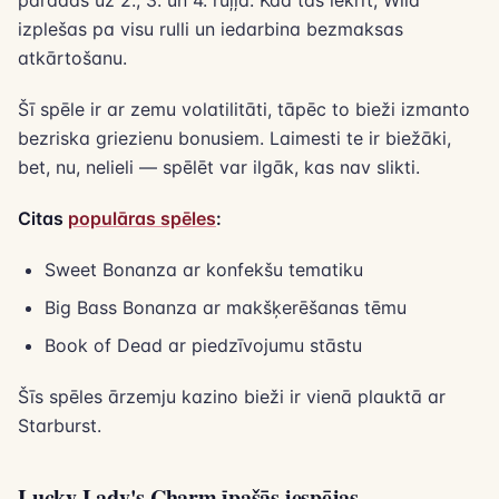
parādās uz 2., 3. un 4. ruļļa. Kad tas iekrīt, Wild
izplešas pa visu rulli un iedarbina bezmaksas
atkārtošanu.
Šī spēle ir ar zemu volatilitāti, tāpēc to bieži izmanto
bezriska griezienu bonusiem. Laimesti te ir biežāki,
bet, nu, nelieli — spēlēt var ilgāk, kas nav slikti.
Citas
populāras spēles
:
Sweet Bonanza ar konfekšu tematiku
Big Bass Bonanza ar makšķerēšanas tēmu
Book of Dead ar piedzīvojumu stāstu
Šīs spēles ārzemju kazino bieži ir vienā plauktā ar
Starburst.
Lucky Lady's Charm īpašās iespējas