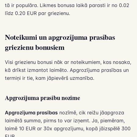
tā ir populāra. Likmes bonusa laikā parasti ir no 0.02
līdz 0.20 EUR par griezienu.
Noteikumi un apgrozījuma prasības
griezienu bonusiem
Visi griezienu bonusi nāk ar noteikumiem, kas nosaka,
kā drīkst izmantot laimēto. Apgrozījuma prasības un
termiņi ir tie, kam jāpievērš uzmanība.
Apgrozījuma prasību nozīme
Apgrozījuma prasības
nozīmē, cik reižu jāapgroza
laimētā summa, pirms to var izņemt. Ja, piemēram,
laimē 10 EUR ar 30x apgrozījumu, kopā jāizspēlē 300
EUR.