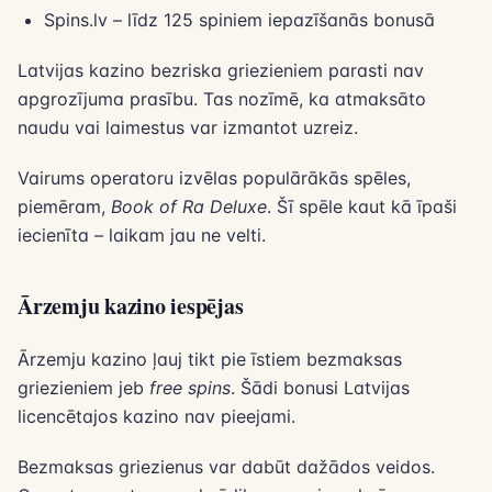
Spins.lv – līdz 125 spiniem iepazīšanās bonusā
Latvijas kazino bezriska griezieniem parasti nav
apgrozījuma prasību. Tas nozīmē, ka atmaksāto
naudu vai laimestus var izmantot uzreiz.
Vairums operatoru izvēlas populārākās spēles,
piemēram,
Book of Ra Deluxe
. Šī spēle kaut kā īpaši
iecienīta – laikam jau ne velti.
Ārzemju kazino iespējas
Ārzemju kazino ļauj tikt pie īstiem bezmaksas
griezieniem jeb
free spins
. Šādi bonusi Latvijas
licencētajos kazino nav pieejami.
Bezmaksas griezienus var dabūt dažādos veidos.