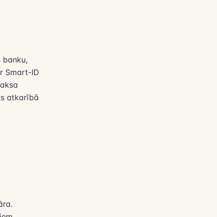
s banku,
ar Smart-ID
maksa
as atkarībā
āra.
kiem