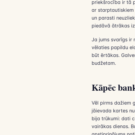
priekšrocība ir tā 
ar starptautiskiem
un parasti neuzlie
piedāvā ātrākas iz
Ja jums svarīgs ir
vēlaties papildu e
būt ērtākas. Galve
budžetam.
Kāpēc banku
Vēl pirms dažiem 
jāievada kartes nu
bija trūkumi: dati
vairākas dienas. B
apstiprinājums noti