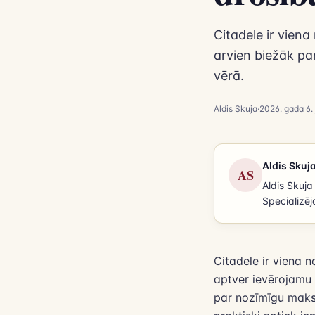
Citadele ir viena
arvien biežāk pa
vērā.
Aldis Skuja
·
2026. gada 6. 
Aldis Skuj
AS
Aldis Skuja 
Specializēj
Citadele ir viena n
aptver ievērojamu d
par nozīmīgu maksā