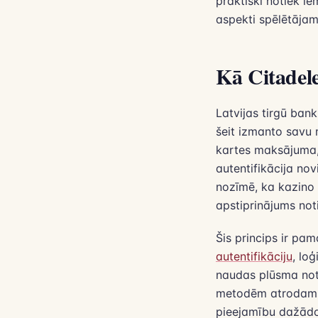
praktiski notiek i
aspekti spēlētājam
Kā Citadel
Latvijas tirgū bank
šeit izmanto savu m
kartes maksājuma,
autentifikācija no
nozīmē, ka kazino 
apstiprinājums not
Šis princips ir pam
autentifikāciju
, lo
naudas plūsma not
metodēm atrodam
pieejamību dažādo