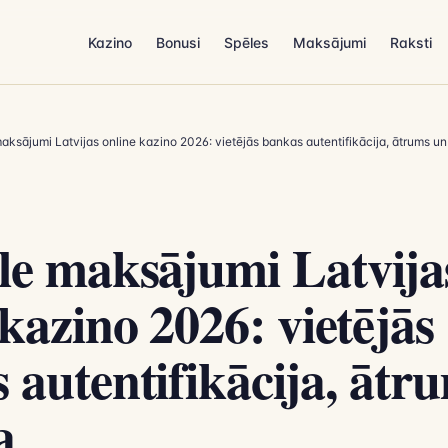
Kazino
Bonusi
Spēles
Maksājumi
Raksti
aksājumi Latvijas online kazino 2026: vietējās bankas autentifikācija, ātrums un
le maksājumi Latvija
 kazino 2026: vietējās
 autentifikācija, ātr
a