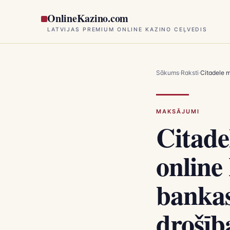
Pāriet uz galveno saturu
OnlineKazino.com
LATVIJAS PREMIUM ONLINE KAZINO CEĻVEDIS
Sākums
·
Raksti
·
Citadele m
MAKSĀJUMI
Citade
online
bankas
drošīb