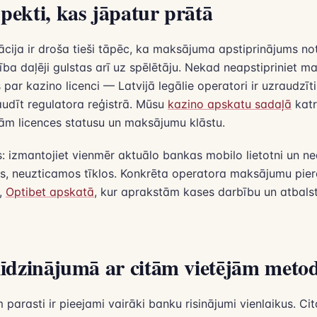
pekti, kas jāpatur prātā
kācija ir droša tieši tāpēc, ka maksājuma apstiprinājums n
ība daļēji gulstas arī uz spēlētāju. Nekad neapstipriniet m
 par kazino licenci — Latvijā legālie operatori ir uzraudzīti
udīt regulatora reģistrā. Mūsu
kazino apskatu sadaļā
kat
m licences statusu un maksājumu klāstu.
s: izmantojiet vienmēr aktuālo bankas mobilo lietotni un ne
s, neuzticamos tīklos. Konkrēta operatora maksājumu pier
,
Optibet apskatā
, kur aprakstām kases darbību un atbalst
alīdzinājumā ar citām vietējām met
 parasti ir pieejami vairāki banku risinājumi vienlaikus. Ci