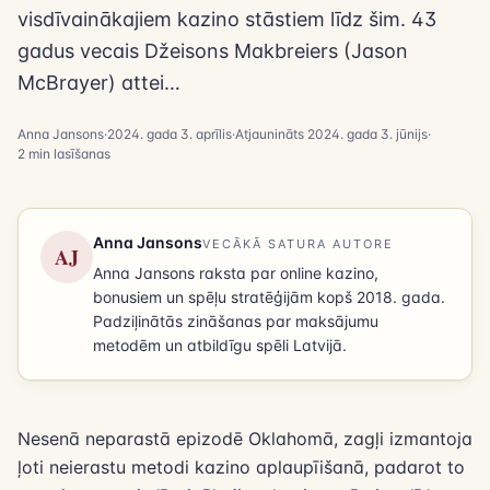
visdīvainākajiem kazino stāstiem līdz šim. 43
gadus vecais Džeisons Makbreiers (Jason
McBrayer) attei…
Anna Jansons
·
2024. gada 3. aprīlis
·
Atjaunināts
2024. gada 3. jūnijs
·
2
min lasīšanas
Anna Jansons
VECĀKĀ SATURA AUTORE
AJ
Anna Jansons raksta par online kazino,
bonusiem un spēļu stratēģijām kopš 2018. gada.
Padziļinātās zināšanas par maksājumu
metodēm un atbildīgu spēli Latvijā.
Nesenā neparastā epizodē Oklahomā, zagļi izmantoja
ļoti neierastu metodi kazino aplaupīišanā, padarot to