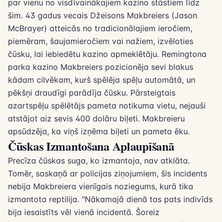
par vienu no visdīvainākajiem kazino stāstiem līdz
šim. 43 gadus vecais Džeisons Makbreiers (Jason
McBrayer) atteicās no tradicionālajiem ieročiem,
piemēram, šaujamieročiem vai nažiem, izvēloties
čūsku, lai iebiedētu kazino apmeklētāju. Remingtona
parka kazino Makbreiers pozicionēja sevi blakus
kādam cilvēkam, kurš spēlēja spēļu automātā, un
pēkšņi draudīgi parādīja čūsku. Pārsteigtais
azartspēļu spēlētājs pameta notikuma vietu, nejauši
atstājot aiz sevis 400 dolāru biļeti. Makbreieru
apsūdzēja, ka viņš izņēma biļeti un pameta ēku.
Čūskas Izmantošana Aplaupīšanā
Precīza čūskas suga, ko izmantoja, nav atklāta.
Tomēr, saskaņā ar policijas ziņojumiem, šis incidents
nebija Makbreiera vienīgais noziegums, kurā tika
izmantota reptilija. "Nākamajā dienā tas pats indivīds
bija iesaistīts vēl vienā incidentā. Šoreiz