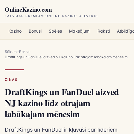
Pāriet uz galveno saturu
OnlineKazino.com
LATVIJAS PREMIUM ONLINE KAZINO CEĻVEDIS
Kazino
Bonusi
Spēles
Maksājumi
Raksti
Atbildīg
Sākums
·
Raksti
·
DraftKings un FanDuel aizved NJ kazino līdz otrajam labākajam mēnesim
ZIŅAS
DraftKings un FanDuel aizved
NJ kazino līdz otrajam
labākajam mēnesim
DraftKings un FanDuel ir kļuvuši par līderiem