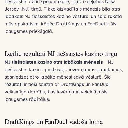
tiešsaistes azartspēļu nozarē, īpaši izceļoties New
Jersey (NJ) tirgū. Tikko aizvadītais mēnesis bija otrs
labākais NJ tiešsaistes kazino vēsturē, un šajā rakstā
mēs apskatīsim, kāpēc DraftKings un FanDuel ir šīs
izaugsmes priekšgalā.
Izcilie rezultāti NJ tiešsaistes kazino tirgū
NJ tiešsaistes kazino otrs labākais mēnesis
- NJ
tiešsaistes kazino piedzīvoja ievērojamus panākumus,
sasniedzot otro labāko mēnesi savā vēsturē. Šie
rezultāti ir tieši saistīti ar DraftKings un FanDuel
veiksmīgo darbību, kas ievērojami veicināja šīs
izaugsmes rādītājus.
DraftKings un FanDuel vadošā loma