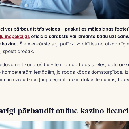
nci var pārbaudīt trīs veidos – paskaties mājaslapas footer
ļu inspekcijas
oficiālo sarakstu vai izmanto kādu uzticamu 
e kazino.
Šie vienkāršie soļi palīdz izvairīties no aizdomīgi
j spēlēt drošāk.
edāvā ne tikai drošību – te ir arī godīgas spēles, datu aiz
ie kompetentām iestādēm, ja rodas kādas domstarpības. Iz
ēmu un uzraudzību ļauj pieņemt apzinātākus lēmumus, tāpē
arīgi pārbaudīt online kazino licenc