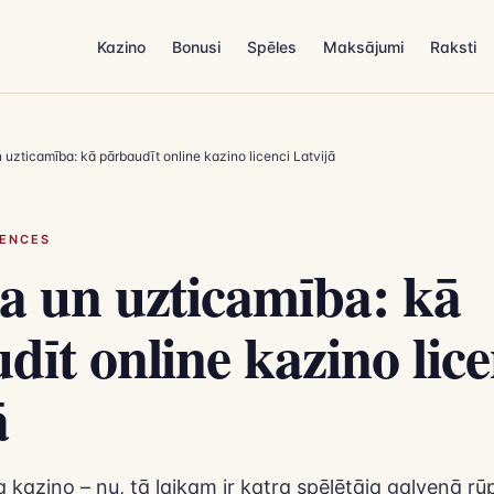
Kazino
Bonusi
Spēles
Maksājumi
Raksti
 uzticamība: kā pārbaudīt online kazino licenci Latvijā
CENCES
a un uzticamība: kā
dīt online kazino lice
ā
 kazino – nu, tā laikam ir katra spēlētāja galvenā rūp