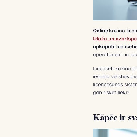
Online kazino lice
Izložu un azartspē
apkopoti licencēti
operatoriem un ļau
Licencēti kazino pi
iespēja vērsties p
licencēšanas sist
gan riskēt lieki?
Kāpēc ir sv