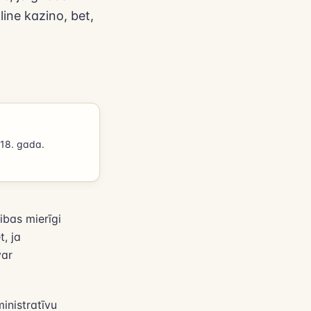
line kazino, bet,
018. gada.
ibas mierīgi
t, ja
var
inistratīvu