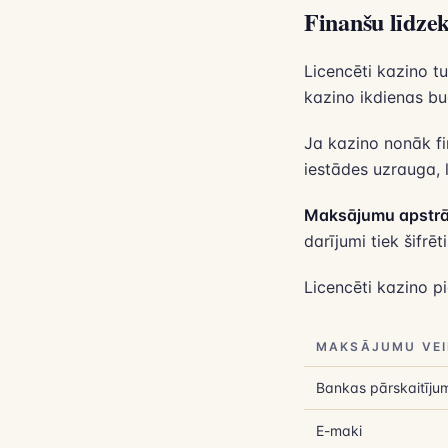
Finanšu līdzek
Licencēti kazino t
kazino ikdienas bu
Ja kazino nonāk fi
iestādes uzrauga, la
Maksājumu apstr
darījumi tiek šifrēt
Licencēti kazino 
MAKSĀJUMU VE
Bankas pārskaitīju
E-maki