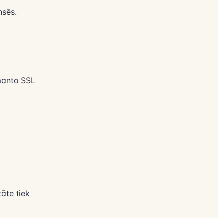
nsēs.
zmanto SSL
tāte tiek