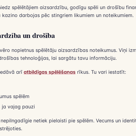
niedz spēlētājiem aizsardzību, godīgu spēli un drošību fina
 kazino darbojas pēc stingriem likumiem un noteikumiem.
ardzība un drošība
vēro nopietnus spēlētāju aizsardzības noteikumus. Viņi i
drošības tehnoloģijas, lai sargātu tavu informāciju.
piedāvā arī
atbildīgas spēlēšanas
rīkus. Tu vari iestatīt:
jumus spēlēm
 ja vajag pauzi
nepilngadīgie netiek pielaisti pie spēlēm. Vecums un identi
strējoties.