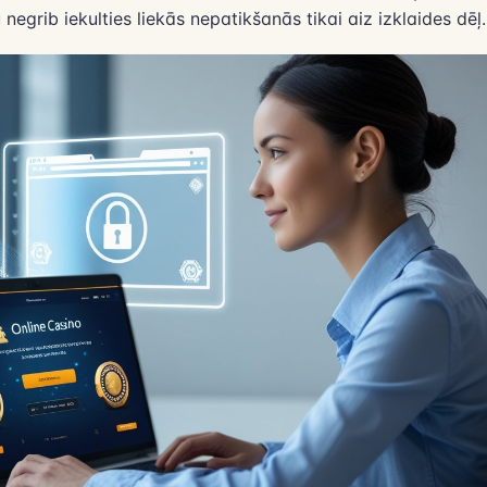
negrib iekulties liekās nepatikšanās tikai aiz izklaides dēļ.