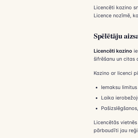
Licencēti kazino s
Licence nozīmē, ka
Spēlētāju aizs
Licencēti kazino
ie
šifrēšanu un citas 
Kazino ar licenci 
Iemaksu limitus
Laika ierobežo
Pašizslēgšanos,
Licencētās vietnēs 
pārbaudīti jau reģi