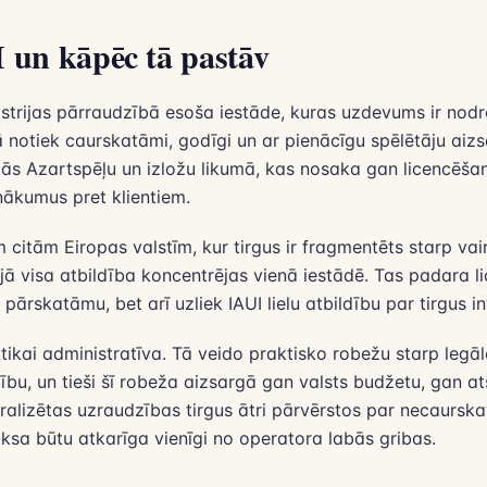
 un kāpēc tā pastāv
nistrijas pārraudzībā esoša iestāde, kuras uzdevums ir nodr
ā notiek caurskatāmi, godīgi un ar pienācīgu spēlētāju aizs
tās Azartspēļu un izložu likumā, kas nosaka gan licencēša
ākumus pret klientiem.
 citām Eiropas valstīm, kur tirgus ir fragmentēts starp va
ijā visa atbildība koncentrējas vienā iestādē. Tas padara 
 pārskatāmu, bet arī uzliek IAUI lielu atbildību par tirgus int
ikai administratīva. Tā veido praktisko robežu starp legālo
ību, un tieši šī robeža aizsargā gan valsts budžetu, gan a
tralizētas uzraudzības tirgus ātri pārvērstos par necaurska
ksa būtu atkarīga vienīgi no operatora labās gribas.