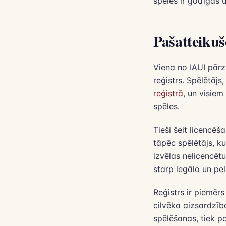
spēles ir godīgas 
Pašatteikuš
Viena no IAUI pār
reģistrs. Spēlētājs
reģistrā
, un visiem
spēles.
Tieši šeit licencēš
tāpēc spēlētājs, k
izvēlas nelicencēt
starp legālo un pel
Reģistrs ir piemērs
cilvēka aizsardzība
spēlēšanas, tiek 