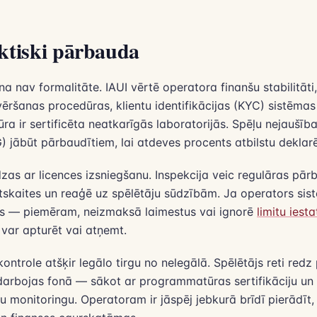
ktiski pārbauda
na nav formalitāte. IAUI vērtē operatora finanšu stabilitāt
šanas procedūras, klientu identifikācijas (KYC) sistēmas 
a ir sertificēta neatkarīgās laboratorijās. Spēļu nejaušīb
 jābūt pārbaudītiem, lai atdeves procents atbilstu deklar
as ar licences izsniegšanu. Inspekcija veic regulāras pār
tskaites un reaģē uz spēlētāju sūdzībām. Ja operators sist
s — piemēram, neizmaksā laimestus vai ignorē
limitu iest
 var apturēt vai atņemt.
kontrole atšķir legālo tirgu no nelegālā. Spēlētājs reti red
darbojas fonā — sākot ar programmatūras sertifikāciju un
u monitoringu. Operatoram ir jāspēj jebkurā brīdī pierādīt,