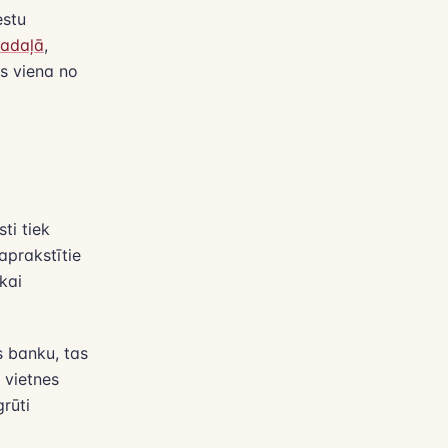
estu
sadaļā
,
is viena no
ti tiek
aprakstītie
kai
s banku, tas
 vietnes
rūti