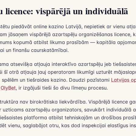
 licence: vispārējā un individuālā
tētu piedāvāt online kazino Latvijā, nepietiek ar vienu atļa
m jāsaņem vispārējā azartspēļu organizēšanas licence, 
ēmums kopumā atbilst likuma prasībām — kapitāla apjoma
jai un finanšu caurskatāmībai.
ma atsevišķa atļauja interaktīvo azartspēļu jeb tiešsaiste
i šī otrā atļauja ļauj operatoram likumīgi uzturēt mājaslap
 spēlēm un tiešraides kazino. Daudzi pazīstami
Latvijas o
n
OlyBet
, ir izgājuši tieši šo divu līmeņu procesu.
ruktūra nav birokrātiska liekvārdība. Vispārējā licence ga
 uzticams azartspēļu organizators, savukārt individuālā a
 tiešsaistes platforma atbilst tehniskajām un drošības pras
ēt vienu, saglabājot otru, kas dod inspekcijai elastīgus in