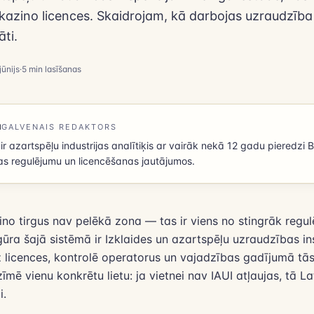
kazino licences. Skaidrojam, kā darbojas uzraudzība
āti.
jūnijs
·
5
min lasīšanas
a
GALVENAIS REDAKTORS
ir azartspēļu industrijas analītiķis ar vairāk nekā 12 gadu pieredzi Ba
as regulējumu un licencēšanas jautājumos.
zino tirgus nav pelēkā zona — tas ir viens no stingrāk regul
igūra šajā sistēmā ir Izklaides un azartspēļu uzraudzības i
dz licences, kontrolē operatorus un vajadzības gadījumā tā
mē vienu konkrētu lietu: ja vietnei nav IAUI atļaujas, tā La
i.