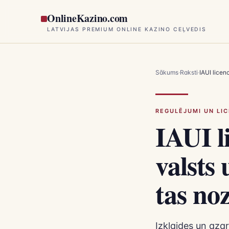
Pāriet uz galveno saturu
OnlineKazino.com
LATVIJAS PREMIUM ONLINE KAZINO CEĻVEDIS
Sākums
·
Raksti
·
IAUI licen
REGULĒJUMI UN LI
IAUI l
valsts
tas no
Izklaides un azar