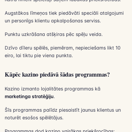
Augstākos līmeņos tiek piedāvāti speciāli atalgojumi
un personīgs klientu apkalpošanas serviss.
Punktu uzkrāšana atšķiras pēc spēļu veida.
Dzīvo dīleru spēlēs, piemēram, nepieciešams likt 10
eiro, lai tiktu pie viena punkta.
Kāpēc kazino piedāvā šādas programmas?
Kazino izmanto lojalitātes programmas kā
marketinga stratēģiju
.
Šīs programmas palīdz piesaistīt jaunus klientus un
noturēt esošos spēlētājus.
Programmas dod kazino vairākas priekšrocības: