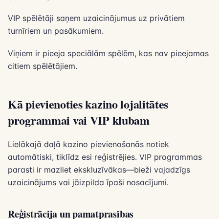
VIP spēlētāji saņem uzaicinājumus uz privātiem
turnīriem un pasākumiem.
Viņiem ir pieeja speciālām spēlēm, kas nav pieejamas
citiem spēlētājiem.
Kā pievienoties kazino lojalitātes
programmai vai VIP klubam
Lielākajā daļā kazino pievienošanās notiek
automātiski, tiklīdz esi reģistrējies. VIP programmas
parasti ir mazliet ekskluzīvākas—bieži vajadzīgs
uzaicinājums vai jāizpilda īpaši nosacījumi.
Reģistrācija un pamatprasības