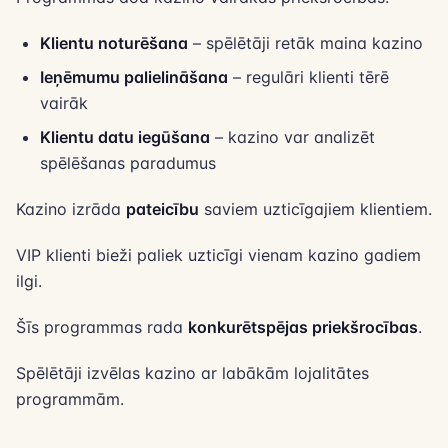
Klientu noturēšana
– spēlētāji retāk maina kazino
Ieņēmumu palielināšana
– regulāri klienti tērē
vairāk
Klientu datu iegūšana
– kazino var analizēt
spēlēšanas paradumus
Kazino izrāda
pateicību
saviem uzticīgajiem klientiem.
VIP klienti bieži paliek uzticīgi vienam kazino gadiem
ilgi.
Šīs programmas rada
konkurētspējas priekšrocības
.
Spēlētāji izvēlas kazino ar labākām lojalitātes
programmām.