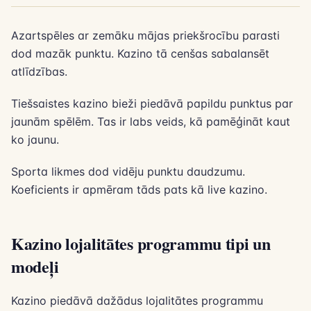
Azartspēles ar zemāku mājas priekšrocību parasti
dod mazāk punktu. Kazino tā cenšas sabalansēt
atlīdzības.
Tiešsaistes kazino bieži piedāvā papildu punktus par
jaunām spēlēm. Tas ir labs veids, kā pamēģināt kaut
ko jaunu.
Sporta likmes dod vidēju punktu daudzumu.
Koeficients ir apmēram tāds pats kā live kazino.
Kazino lojalitātes programmu tipi un
modeļi
Kazino piedāvā dažādus lojalitātes programmu