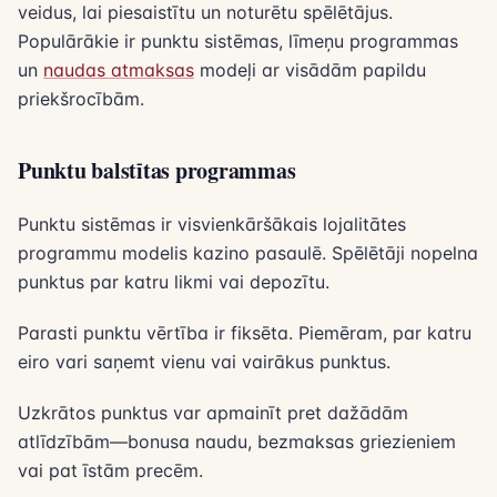
veidus, lai piesaistītu un noturētu spēlētājus.
Populārākie ir punktu sistēmas, līmeņu programmas
un
naudas atmaksas
modeļi ar visādām papildu
priekšrocībām.
Punktu balstītas programmas
Punktu sistēmas ir visvienkāršākais lojalitātes
programmu modelis kazino pasaulē. Spēlētāji nopelna
punktus par katru likmi vai depozītu.
Parasti punktu vērtība ir fiksēta. Piemēram, par katru
eiro vari saņemt vienu vai vairākus punktus.
Uzkrātos punktus var apmainīt pret dažādām
atlīdzībām—bonusa naudu, bezmaksas griezieniem
vai pat īstām precēm.