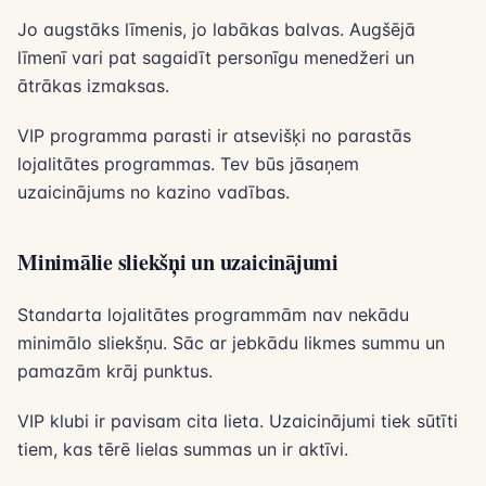
Jo augstāks līmenis, jo labākas balvas. Augšējā
līmenī vari pat sagaidīt personīgu menedžeri un
ātrākas izmaksas.
VIP programma parasti ir atsevišķi no parastās
lojalitātes programmas. Tev būs jāsaņem
uzaicinājums no kazino vadības.
Minimālie sliekšņi un uzaicinājumi
Standarta lojalitātes programmām nav nekādu
minimālo sliekšņu. Sāc ar jebkādu likmes summu un
pamazām krāj punktus.
VIP klubi ir pavisam cita lieta. Uzaicinājumi tiek sūtīti
tiem, kas tērē lielas summas un ir aktīvi.