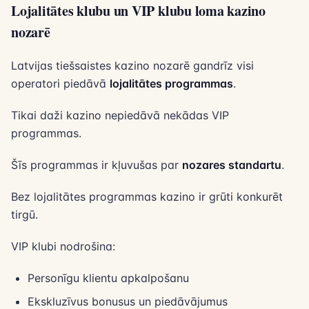
Lojalitātes klubu un VIP klubu loma kazino
nozarē
Latvijas tiešsaistes kazino nozarē gandrīz visi
operatori piedāvā
lojalitātes programmas
.
Tikai daži kazino nepiedāvā nekādas VIP
programmas.
Šīs programmas ir kļuvušas par
nozares standartu
.
Bez lojalitātes programmas kazino ir grūti konkurēt
tirgū.
VIP klubi nodrošina:
Personīgu klientu apkalpošanu
Ekskluzīvus bonusus un piedāvājumus