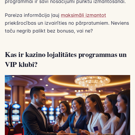
programmai ir savi nosacījumi punktu izmantošanai.
Pareiza informācija ļauj
maksimāli izmantot
priekšrocības un izvairīties no pārpratumiem. Neviens
taču negrib palikt bez bonusa, vai ne?
Kas ir kazino lojalitātes programmas un
VIP klubi?