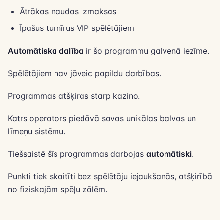
Ātrākas naudas izmaksas
Īpašus turnīrus VIP spēlētājiem
Automātiska dalība
ir šo programmu galvenā iezīme.
Spēlētājiem nav jāveic papildu darbības.
Programmas atšķiras starp kazino.
Katrs operators piedāvā savas unikālas balvas un
līmeņu sistēmu.
Tiešsaistē šīs programmas darbojas
automātiski
.
Punkti tiek skaitīti bez spēlētāju iejaukšanās, atšķirībā
no fiziskajām spēļu zālēm.