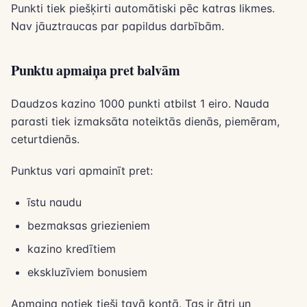
Punkti tiek piešķirti automātiski pēc katras likmes.
Nav jāuztraucas par papildus darbībām.
Punktu apmaiņa pret balvām
Daudzos kazino 1000 punkti atbilst 1 eiro. Nauda
parasti tiek izmaksāta noteiktās dienās, piemēram,
ceturtdienās.
Punktus vari apmainīt pret:
īstu naudu
bezmaksas griezieniem
kazino kredītiem
ekskluzīviem bonusiem
Apmaiņa notiek tieši tavā kontā. Tas ir ātri un