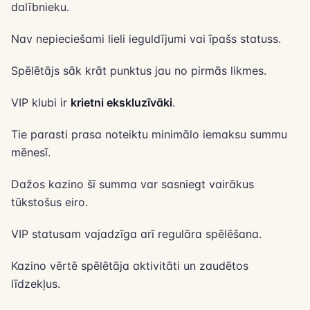
dalībnieku.
Nav nepieciešami lieli ieguldījumi vai īpašs statuss.
Spēlētājs sāk krāt punktus jau no pirmās likmes.
VIP klubi ir
krietni ekskluzīvāki
.
Tie parasti prasa noteiktu minimālo iemaksu summu
mēnesī.
Dažos kazino šī summa var sasniegt vairākus
tūkstošus eiro.
VIP statusam vajadzīga arī regulāra spēlēšana.
Kazino vērtē spēlētāja aktivitāti un zaudētos
līdzekļus.