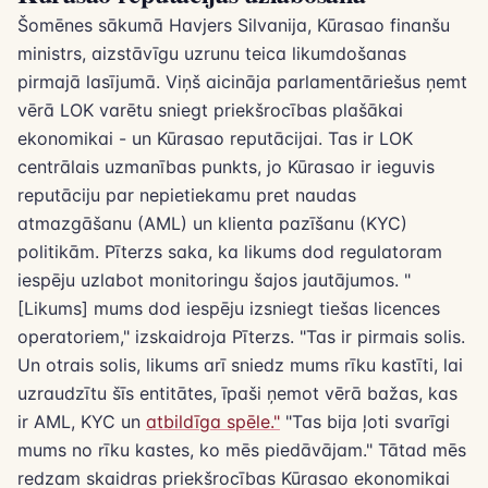
Šomēnes sākumā Havjers Silvanija, Kūrasao finanšu
ministrs, aizstāvīgu uzrunu teica likumdošanas
pirmajā lasījumā. Viņš aicināja parlamentāriešus ņemt
vērā LOK varētu sniegt priekšrocības plašākai
ekonomikai - un Kūrasao reputācijai. Tas ir LOK
centrālais uzmanības punkts, jo Kūrasao ir ieguvis
reputāciju par nepietiekamu pret naudas
atmazgāšanu (AML) un klienta pazīšanu (KYC)
politikām. Pīterzs saka, ka likums dod regulatoram
iespēju uzlabot monitoringu šajos jautājumos. "
[Likums] mums dod iespēju izsniegt tiešas licences
operatoriem," izskaidroja Pīterzs. "Tas ir pirmais solis.
Un otrais solis, likums arī sniedz mums rīku kastīti, lai
uzraudzītu šīs entitātes, īpaši ņemot vērā bažas, kas
ir AML, KYC un
atbildīga spēle."
"Tas bija ļoti svarīgi
mums no rīku kastes, ko mēs piedāvājam." Tātad mēs
redzam skaidras priekšrocības Kūrasao ekonomikai