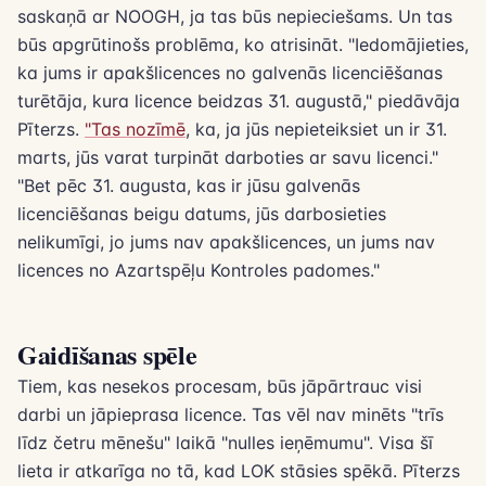
saskaņā ar NOOGH, ja tas būs nepieciešams. Un tas
būs apgrūtinošs problēma, ko atrisināt. "Iedomājieties,
ka jums ir apakšlicences no galvenās licenciēšanas
turētāja, kura licence beidzas 31. augustā," piedāvāja
Pīterzs.
"Tas nozīmē
, ka, ja jūs nepieteiksiet un ir 31.
marts, jūs varat turpināt darboties ar savu licenci."
"Bet pēc 31. augusta, kas ir jūsu galvenās
licenciēšanas beigu datums, jūs darbosieties
nelikumīgi, jo jums nav apakšlicences, un jums nav
licences no Azartspēļu Kontroles padomes."
Gaidīšanas spēle
Tiem, kas nesekos procesam, būs jāpārtrauc visi
darbi un jāpieprasa licence. Tas vēl nav minēts "trīs
līdz četru mēnešu" laikā "nulles ieņēmumu". Visa šī
lieta ir atkarīga no tā, kad LOK stāsies spēkā. Pīterzs