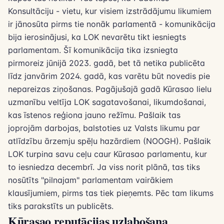
Konsultāciju - vietu, kur visiem izstrādājumu likumiem
ir jānosūta pirms tie nonāk parlamentā - komunikācija
bija ierosinājusi, ka LOK nevarētu tikt iesniegts
parlamentam. Šī komunikācija tika izsniegta
pirmoreiz jūnijā 2023. gadā, bet tā netika publicēta
līdz janvārim 2024. gadā, kas varētu būt novedis pie
nepareizas ziņošanas. Pagājušajā gadā Kūrasao lielu
uzmanību veltīja LOK sagatavošanai, likumdošanai,
kas īstenos reģiona jauno režīmu. Pašlaik tas
joprojām darbojas, balstoties uz Valsts likumu par
atlīdzību ārzemju spēļu hazārdiem (NOOGH). Pašlaik
LOK turpina savu ceļu caur Kūrasao parlamentu, kur
to iesniedza decembrī. Ja viss norit plānā, tas tiks
nosūtīts "pilnajam" parlamentam vairākiem
klausījumiem, pirms tas tiek pieņemts. Pēc tam likums
tiks parakstīts un publicēts.
Kūrasao reputācijas uzlabošana