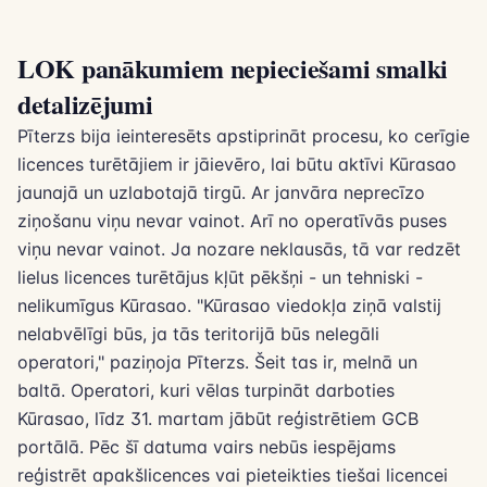
LOK panākumiem nepieciešami smalki
detalizējumi
Pīterzs bija ieinteresēts apstiprināt procesu, ko cerīgie
licences turētājiem ir jāievēro, lai būtu aktīvi Kūrasao
jaunajā un uzlabotajā tirgū. Ar janvāra neprecīzo
ziņošanu viņu nevar vainot. Arī no operatīvās puses
viņu nevar vainot. Ja nozare neklausās, tā var redzēt
lielus licences turētājus kļūt pēkšņi - un tehniski -
nelikumīgus Kūrasao. "Kūrasao viedokļa ziņā valstij
nelabvēlīgi būs, ja tās teritorijā būs nelegāli
operatori," paziņoja Pīterzs. Šeit tas ir, melnā un
baltā. Operatori, kuri vēlas turpināt darboties
Kūrasao, līdz 31. martam jābūt reģistrētiem GCB
portālā. Pēc šī datuma vairs nebūs iespējams
reģistrēt apakšlicences vai pieteikties tiešai licencei