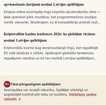
apvienošanās darījumi nozīmē Latvijas spēlētājam
Eiropas online azartspēļu tirgū turpinās apvienošanās vilnis —
lielie operatori pērk mazākos, bet programmatūras studijas
nonāk vienuviet. Skaidrojam, ko šī konsolidācija praksē nozīmē
spēlētājam Latvijā.
Kriptovalūtu kazino tendences 2026: ko globālais virziens
nozīmē Latvijas spēlētājam
Kriptovalūtu kazino aug starptautiskajā tirgū, bet regulētajā
ES vidē situācija ir citāda. Aplūkojam globālās tendences,
regulējuma robežas un ko tas nozīmē Latvijas spēlētājam
2026. gadā.
Tikai pilngadīgiem spēlētājiem
18+
Azartspēles var izraisīt atkarību. Spēlējiet atbildīgi un
saglabājiet kontroli pār laiku un budžetu.
Atbildīgas spēles
ceļvedis →