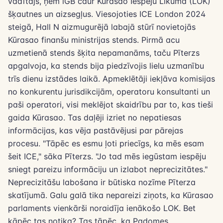
vadītājs, ņem iGB caur Kūrasao Iespēju Likuma (LOK)
šķautnes un aizsegļus. Viesojoties ICE London 2024
steigā, Hall N aizmugurējā labajā stūrī novietojās
Kūrasao finanšu ministrijas stends. Pirmā acu
uzmetienā stends šķita nepamanāms, taču Pīterzs
apgalvoja, ka stends bija piedzīvojis lielu uzmanību
trīs dienu izstādes laikā. Apmeklētāji iekļāva komisijas
no konkurentu jurisdikcijām, operatoru konsultanti un
paši operatori, visi meklējot skaidrību par to, kas tieši
gaida Kūrasao. Tas daļēji izriet no nepatiesas
informācijas, kas vēja pastāvējusi par pārejas
procesu. "Tāpēc es esmu ļoti priecīgs, ka mēs esam
šeit ICE," sāka Pīterzs. "Jo tad mēs iegūstam iespēju
sniegt pareizu informāciju un izlabot neprecizitātes."
Neprecizitāšu labošana ir būtiska nozīme Pīterza
skatījumā. Galu galā tika nepareizi ziņots, ka Kūrasao
parlaments vienkārši noraidīja ienākošo LOK. Bet
kāpēc tas notika? Tas tāpēc, ka Padomes