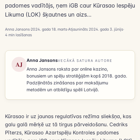
padomes vadītājs, ņem iGB caur Kūrasao Iespēju
Likuma (LOK) šķautnes un aizs…
Anna Jansons
·
2024. gada 18. marts
·
Atjaunināts
2024. gada 3. jūnijs
·
4
min lasīšanas
Anna Jansons
VECĀKĀ SATURA AUTORE
AJ
Anna Jansons raksta par online kazino,
bonusiem un spēļu stratēģijām kopš 2018. gada.
Padziļinātās zināšanas par maksājumu
metodēm un atbildīgu spēli Latvijā.
Kūrasao ir uz jaunas regulatīvas režīma sliekšņa, kas
galu galā mērķē uz tā tirgus pārveidošanu. Cedriks
Pīterzs, Kūrasao Azartspēļu Kontroles padomes