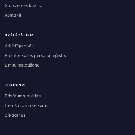
Sauszemes kazino
Kontakti
SPĒLĒTĀJIEM
Atbildīga spēle
Pašatteikušos personu reģistrs
Limitu iestatīšana
JURIDISKI
Privātuma politika
Lietošanas noteikumi
Sīkdatnes