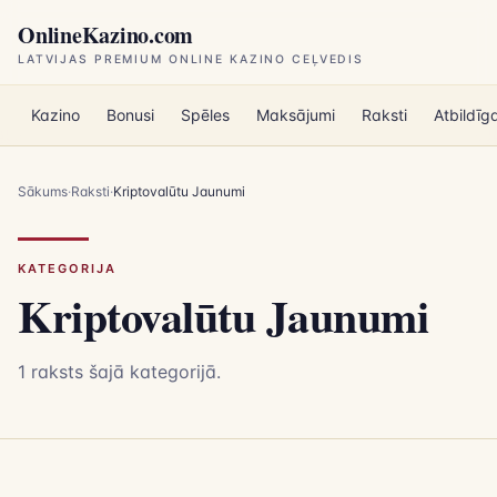
Pāriet uz galveno saturu
OnlineKazino.com
LATVIJAS PREMIUM ONLINE KAZINO CEĻVEDIS
Kazino
Bonusi
Spēles
Maksājumi
Raksti
Atbildīg
Sākums
·
Raksti
·
Kriptovalūtu Jaunumi
KATEGORIJA
Kriptovalūtu Jaunumi
1
raksts
šajā kategorijā.