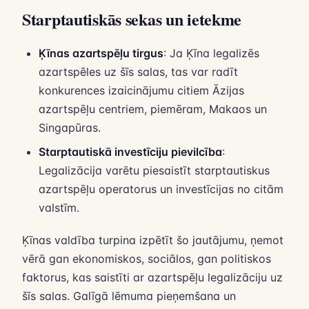
Starptautiskās sekas un ietekme
Ķīnas azartspēļu tirgus
: Ja Ķīna legalizēs
azartspēles uz šīs salas, tas var radīt
konkurences izaicinājumu citiem Āzijas
azartspēļu centriem, piemēram, Makaos un
Singapūras.
Starptautiskā investīciju pievilcība
:
Legalizācija varētu piesaistīt starptautiskus
azartspēļu operatorus un investīcijas no citām
valstīm.
Ķīnas valdība turpina izpētīt šo jautājumu, ņemot
vērā gan ekonomiskos, sociālos, gan politiskos
faktorus, kas saistīti ar azartspēļu legalizāciju uz
šīs salas. Galīgā lēmuma pieņemšana un