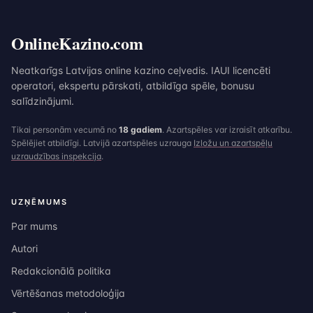
OnlineKazino.com
Neatkarīgs Latvijas online kazino ceļvedis. IAUI licencēti
operatori, ekspertu pārskati, atbildīga spēle, bonusu
salīdzinājumi.
Tikai personām vecumā no
18 gadiem
. Azartspēles var izraisīt atkarību.
Spēlējiet atbildīgi. Latvijā azartspēles uzrauga
Izložu un azartspēļu
uzraudzības inspekcija
.
UZŅĒMUMS
Par mums
Autori
Redakcionālā politika
Vērtēšanas metodoloģija