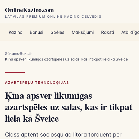
Pāriet uz galveno saturu
OnlineKazino.com
LATVIJAS PREMIUM ONLINE KAZINO CEĻVEDIS
Kazino
Bonusi
Spēles
Maksājumi
Raksti
Atbildīg
Sākums
·
Raksti
·
Ķīna apsver likumīgas azartspēles uz salas, kas ir tikpat liela kā Šveice
AZARTSPĒĻU TEHNOLOĢIJAS
Ķīna apsver likumīgas
azartspēles uz salas, kas ir tikpat
liela kā Šveice
Class aptent sociosqu ad litora torquent per