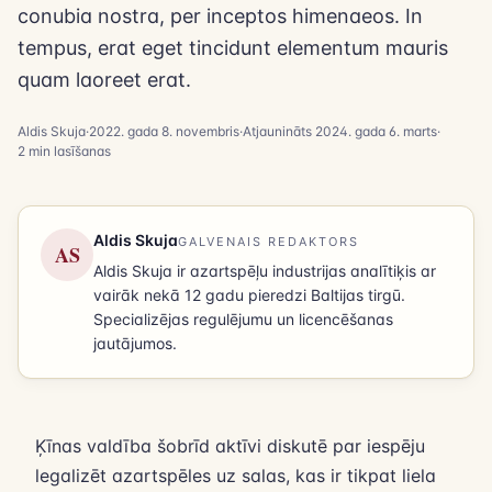
conubia nostra, per inceptos himenaeos. In
tempus, erat eget tincidunt elementum mauris
quam laoreet erat.
Aldis Skuja
·
2022. gada 8. novembris
·
Atjaunināts
2024. gada 6. marts
·
2
min lasīšanas
Aldis Skuja
GALVENAIS REDAKTORS
AS
Aldis Skuja ir azartspēļu industrijas analītiķis ar
vairāk nekā 12 gadu pieredzi Baltijas tirgū.
Specializējas regulējumu un licencēšanas
jautājumos.
Ķīnas valdība šobrīd aktīvi diskutē par iespēju
legalizēt azartspēles uz salas, kas ir tikpat liela