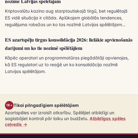
nozīmē Latvijas spēlētājam
Kriptovalūtu kazino aug starptautiskajā tirgū, bet regulētajā
ES vidē situācija ir citāda. Aplūkojam globālās tendences,
regulējuma robežas un ko tas nozīmē Latvijas spēlētājam
2026. gadā.
ES azartspēļu tirgus konsolidācija 2026: lielākie apvienošanās
darījumi un ko tie nozīmē spēlētājiem
Kāpēc operatori un programmatūras piegādātāji apvienojas,
kā ES regulatori uz to reaģē un ko konsolidācija nozīmē
Latvijas spēlētājam.
Tikai pilngadīgiem spēlētājiem
18+
Azartspēles var izraisīt atkarību. Spēlējiet atbildīgi un
saglabājiet kontroli pār laiku un budžetu.
Atbildīgas spēles
ceļvedis →