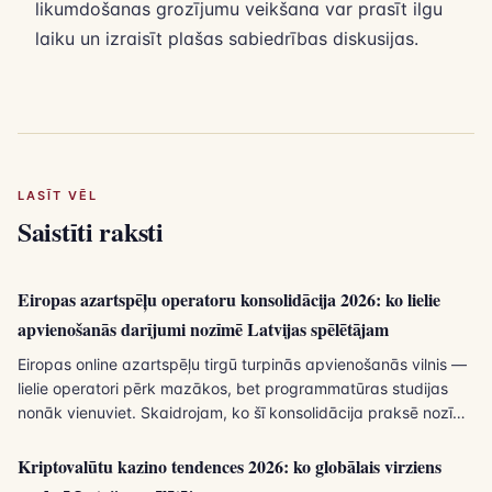
likumdošanas grozījumu veikšana var prasīt ilgu
laiku un izraisīt plašas sabiedrības diskusijas.
LASĪT VĒL
Saistīti raksti
Eiropas azartspēļu operatoru konsolidācija 2026: ko lielie
apvienošanās darījumi nozīmē Latvijas spēlētājam
Eiropas online azartspēļu tirgū turpinās apvienošanās vilnis —
lielie operatori pērk mazākos, bet programmatūras studijas
nonāk vienuviet. Skaidrojam, ko šī konsolidācija praksē nozīmē
spēlētājam Latvijā.
Kriptovalūtu kazino tendences 2026: ko globālais virziens