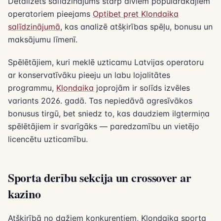
Detalizēts salīdzinājums starp diviem populārākajiem
operatoriem pieejams
Optibet pret Klondaika
salīdzinājumā
, kas analizē atšķirības spēļu, bonusu un
maksājumu līmenī.
Spēlētājiem, kuri meklē uzticamu Latvijas operatoru
ar konservatīvāku pieeju un labu lojalitātes
programmu,
Klondaika
joprojām ir solīds izvēles
variants 2026. gadā. Tas nepiedāvā agresīvākos
bonusus tirgū, bet sniedz to, kas daudziem ilgtermiņa
spēlētājiem ir svarīgāks — paredzamību un vietējo
licencētu uzticamību.
Sporta derību sekcija un crossover ar
kazino
Atšķirībā no dažiem konkurentiem, Klondaika sporta