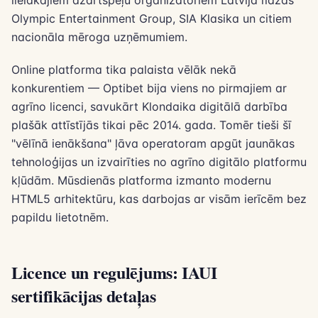
lielākajiem azartspēļu organizatoriem Latvijā līdzās
Olympic Entertainment Group, SIA Klasika un citiem
nacionāla mēroga uzņēmumiem.
Online platforma tika palaista vēlāk nekā
konkurentiem — Optibet bija viens no pirmajiem ar
agrīno licenci, savukārt Klondaika digitālā darbība
plašāk attīstījās tikai pēc 2014. gada. Tomēr tieši šī
"vēlīnā ienākšana" ļāva operatoram apgūt jaunākas
tehnoloģijas un izvairīties no agrīno digitālo platformu
kļūdām. Mūsdienās platforma izmanto modernu
HTML5 arhitektūru, kas darbojas ar visām ierīcēm bez
papildu lietotnēm.
Licence un regulējums: IAUI
sertifikācijas detaļas