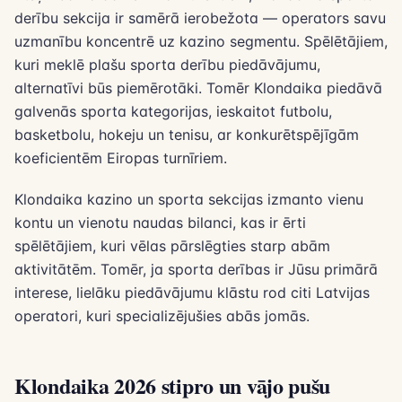
derību sekcija ir samērā ierobežota — operators savu
uzmanību koncentrē uz kazino segmentu. Spēlētājiem,
kuri meklē plašu sporta derību piedāvājumu,
alternatīvi būs piemērotāki. Tomēr Klondaika piedāvā
galvenās sporta kategorijas, ieskaitot futbolu,
basketbolu, hokeju un tenisu, ar konkurētspējīgām
koeficientēm Eiropas turnīriem.
Klondaika kazino un sporta sekcijas izmanto vienu
kontu un vienotu naudas bilanci, kas ir ērti
spēlētājiem, kuri vēlas pārslēgties starp abām
aktivitātēm. Tomēr, ja sporta derības ir Jūsu primārā
interese, lielāku piedāvājumu klāstu rod citi Latvijas
operatori, kuri specializējušies abās jomās.
Klondaika 2026 stipro un vājo pušu