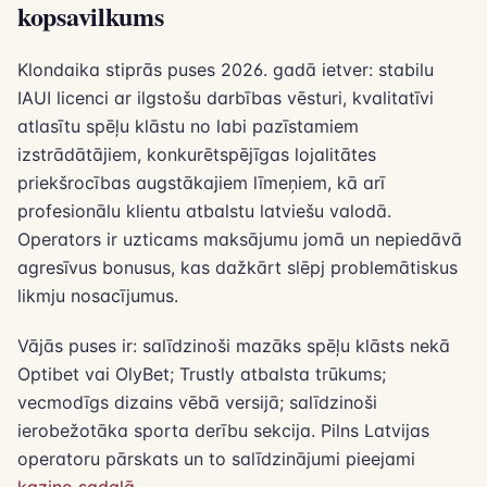
kopsavilkums
Klondaika stiprās puses 2026. gadā ietver: stabilu
IAUI licenci ar ilgstošu darbības vēsturi, kvalitatīvi
atlasītu spēļu klāstu no labi pazīstamiem
izstrādātājiem, konkurētspējīgas lojalitātes
priekšrocības augstākajiem līmeņiem, kā arī
profesionālu klientu atbalstu latviešu valodā.
Operators ir uzticams maksājumu jomā un nepiedāvā
agresīvus bonusus, kas dažkārt slēpj problemātiskus
likmju nosacījumus.
Vājās puses ir: salīdzinoši mazāks spēļu klāsts nekā
Optibet vai OlyBet; Trustly atbalsta trūkums;
vecmodīgs dizains vēbā versijā; salīdzinoši
ierobežotāka sporta derību sekcija. Pilns Latvijas
operatoru pārskats un to salīdzinājumi pieejami