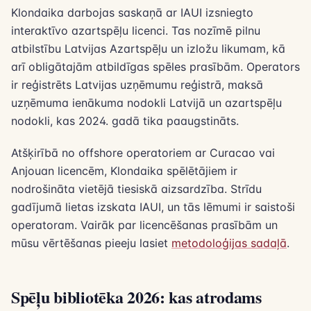
Klondaika darbojas saskaņā ar IAUI izsniegto
interaktīvo azartspēļu licenci. Tas nozīmē pilnu
atbilstību Latvijas Azartspēļu un izložu likumam, kā
arī obligātajām atbildīgas spēles prasībām. Operators
ir reģistrēts Latvijas uzņēmumu reģistrā, maksā
uzņēmuma ienākuma nodokli Latvijā un azartspēļu
nodokli, kas 2024. gadā tika paaugstināts.
Atšķirībā no offshore operatoriem ar Curacao vai
Anjouan licencēm, Klondaika spēlētājiem ir
nodrošināta vietējā tiesiskā aizsardzība. Strīdu
gadījumā lietas izskata IAUI, un tās lēmumi ir saistoši
operatoram. Vairāk par licencēšanas prasībām un
mūsu vērtēšanas pieeju lasiet
metodoloģijas sadaļā
.
Spēļu bibliotēka 2026: kas atrodams