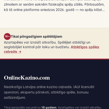
zīmoliem ar senām saknēm fiziskajās spēļu zālēs. Pārbaudām,
kā tā online platforma sniedzas 2026. gadā — no spēļu klāsta
līdz izmaksu ātrumam.
Tikai pilngadīgiem spēlētājiem
18+
Azartspēles var izraisīt atkarību. Spēlējiet atbildīgi un
saglabājiet kontroli pār laiku un budžetu.
Atbildīgas spēles
ceļvedis →
OnlineKazino.com
Neatkarīgs Latvijas online kazino ceļvedis. IAUI licencēti
operatori, ekspertu pārskati, atbildīga spēle, bonusu
salīdzinājumi.
Tikai personām vecumā no
18 gadiem
. Azartspēles var izraisīt atkarību.