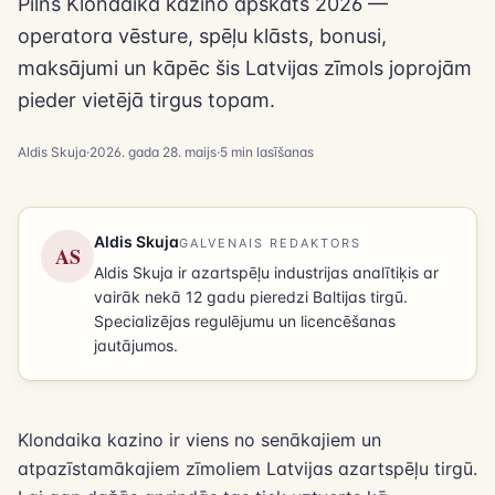
Pilns Klondaika kazino apskats 2026 —
operatora vēsture, spēļu klāsts, bonusi,
maksājumi un kāpēc šis Latvijas zīmols joprojām
pieder vietējā tirgus topam.
Aldis Skuja
·
2026. gada 28. maijs
·
5
min lasīšanas
Aldis Skuja
GALVENAIS REDAKTORS
AS
Aldis Skuja ir azartspēļu industrijas analītiķis ar
vairāk nekā 12 gadu pieredzi Baltijas tirgū.
Specializējas regulējumu un licencēšanas
jautājumos.
Klondaika kazino ir viens no senākajiem un
atpazīstamākajiem zīmoliem Latvijas azartspēļu tirgū.