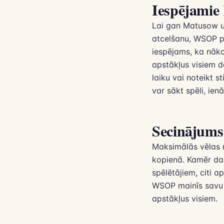
Iespējamie
Lai gan Matusow un 
atcelšanu, WSOP pa
iespējams, ka nāko
apstākļus visiem d
laiku vai noteikt 
var sākt spēli, ienāk
Secinājums
Maksimālās vēlas r
kopienā. Kamēr da
spēlētājiem, citi a
WSOP mainīs savu p
apstākļus visiem.