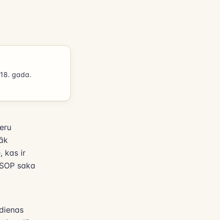
018. gada.
eru
rāk
 kas ir
 WSOP saka
 dienas