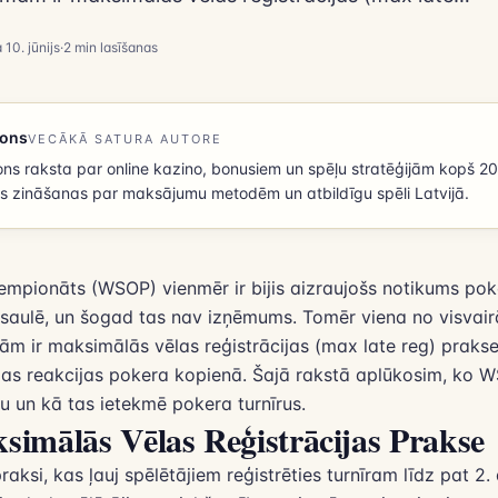
10. jūnijs
·
2
min lasīšanas
ons
VECĀKĀ SATURA AUTORE
ns raksta par online kazino, bonusiem un spēļu stratēģijām kopš 2
ās zināšanas par maksājumu metodēm un atbildīgu spēli Latvijā.
mpionāts (WSOP) vienmēr ir bijis aizraujošs notikums pok
asaulē, un šogad tas nav izņēmums. Tomēr viena no visvai
m ir maksimālās vēlas reģistrācijas (max late reg) prakse,
nīgas reakcijas pokera kopienā. Šajā rakstā aplūkosim, ko
ju un kā tas ietekmē pokera turnīrus.
mālās Vēlas Reģistrācijas Prakse
raksi, kas ļauj spēlētājiem reģistrēties turnīram līdz pat 2.