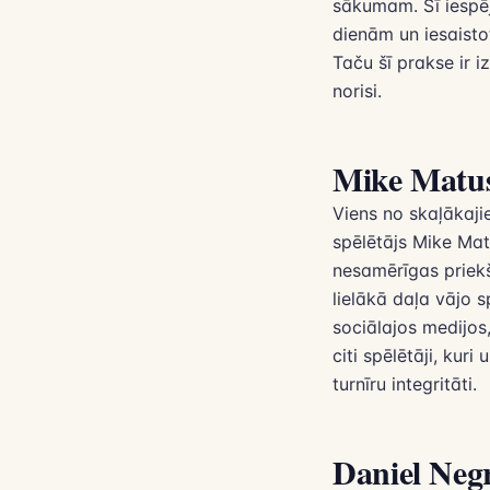
sākumam. Šī iespēj
dienām un iesaist
Taču šī prakse ir i
norisi.
Mike Matus
Viens no skaļākaji
spēlētājs Mike Mat
nesamērīgas priekšr
lielākā daļa vājo s
sociālajos medijos,
citi spēlētāji, kur
turnīru integritāti​.
Daniel Negr