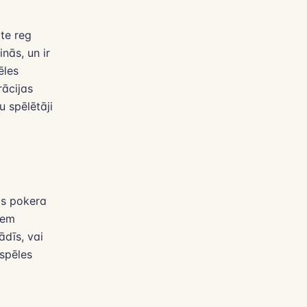
ate reg
nās, un ir
ēles
rācijas
u spēlētāji
as pokera
iem
ādīs, vai
 spēles