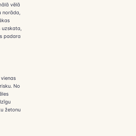
mālā vēlā
u norāda,
zākas
š uzskata,
as padara
 vienas
risku. No
ēles
dzīgu
āku žetonu