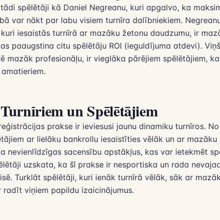
 tādi spēlētāji kā Daniel Negreanu, kuri apgalvo, ka maksi
sībā var nākt par labu visiem turnīra dalībniekiem. Negrean
 kuri iesaistās turnīrā ar mazāku žetonu daudzumu, ir ma
kas paaugstina citu spēlētāju ROI (ieguldījuma atdevi). Viņ
lē mazāk profesionāļu, ir vieglāka pārējiem spēlētājiem, k
 amatieriem​.
 Turnīriem un Spēlētājiem
ģistrācijas prakse ir ieviesusi jaunu dinamiku turnīros. No
ētājiem ar lielāku bankrollu iesaistīties vēlāk un ar mazāku 
da nevienlīdzīgas sacensību apstākļus, kas var ietekmēt sp
pēlētāji uzskata, ka šī prakse ir nesportiska un rada nevaja
risē. Turklāt spēlētāji, kuri ienāk turnīrā vēlāk, sāk ar maz
radīt viņiem papildu izaicinājumus​.