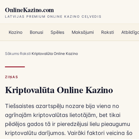
Pāriet uz galveno saturu
OnlineKazino.com
LATVIJAS PREMIUM ONLINE KAZINO CEĻVEDIS
Kazino
Bonusi
Spēles
Maksājumi
Raksti
Atbildīg
Sākums
·
Raksti
·
Kriptovalūta Online Kazino
ZIŅAS
Kriptovalūta Online Kazino
Tiešsaistes azartspēļu nozare bija viena no
agrīnajām kriptovalūtas lietotājām, bet tikai
pēdējos gados tā ir pieredzējusi lielu pieaugumu
kriptovalūtu darījumos. Vairāki faktori veicina šo