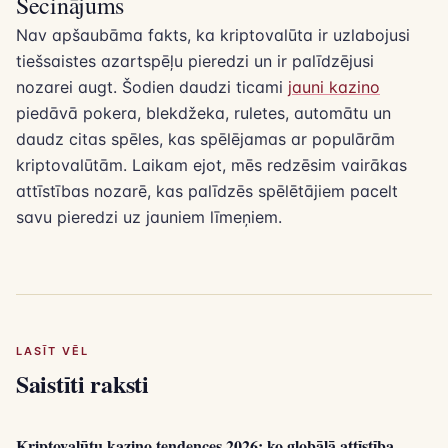
Secinājums
Nav apšaubāma fakts, ka kriptovalūta ir uzlabojusi
tiešsaistes azartspēļu pieredzi un ir palīdzējusi
nozarei augt. Šodien daudzi ticami
jauni kazino
piedāvā pokera, blekdžeka, ruletes, automātu un
daudz citas spēles, kas spēlējamas ar populārām
kriptovalūtām. Laikam ejot, mēs redzēsim vairākas
attīstības nozarē, kas palīdzēs spēlētājiem pacelt
savu pieredzi uz jauniem līmeņiem.
LASĪT VĒL
Saistīti raksti
Kriptovalūtu kazino tendences 2026: ko globālā attīstība