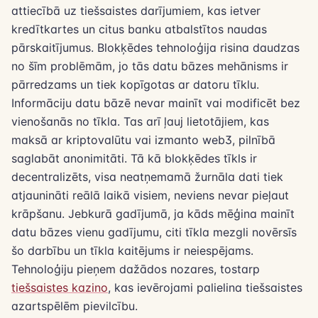
attiecībā uz tiešsaistes darījumiem, kas ietver
kredītkartes un citus banku atbalstītos naudas
pārskaitījumus. Blokķēdes tehnoloģija risina daudzas
no šīm problēmām, jo tās datu bāzes mehānisms ir
pārredzams un tiek kopīgotas ar datoru tīklu.
Informāciju datu bāzē nevar mainīt vai modificēt bez
vienošanās no tīkla. Tas arī ļauj lietotājiem, kas
maksā ar kriptovalūtu vai izmanto web3, pilnībā
saglabāt anonimitāti.
Tā kā blokķēdes tīkls ir
decentralizēts, visa neatņemamā žurnāla dati tiek
atjaunināti reālā laikā visiem, neviens nevar pieļaut
krāpšanu. Jebkurā gadījumā, ja kāds mēģina mainīt
datu bāzes vienu gadījumu, citi tīkla mezgli novērsīs
šo darbību un tīkla kaitējums ir neiespējams.
Tehnoloģiju pieņem dažādos nozares, tostarp
tiešsaistes kazino
, kas ievērojami palielina tiešsaistes
azartspēlēm pievilcību.