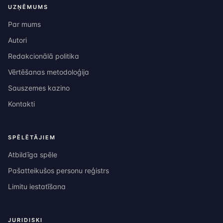
UZŅĒMUMS
Par mums
Autori
Redakcionālā politika
Vērtēšanas metodoloģija
Sauszemes kazino
Kontakti
SPĒLĒTĀJIEM
Atbildīga spēle
Pašatteikušos personu reģistrs
Limitu iestatīšana
JURIDISKI