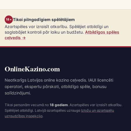
Tikai pilngadīgiem spēlētājiem
18+
Azartspēles var izraisīt atkarību. Spēlējiet atbildīgi un
saglabājiet kontroli pār laiku un budžetu.
Atbildīgas spēles
ceļvedis →
OnlineKazino.com
Neatkarīgs Latvijas online kazino ceļvedis. IAUI licencēti
operatori, ekspertu pārskati, atbildīga spēle, bonusu
salīdzinājumi.
Tikai personām vecumā no
18 gadiem
. Azartspēles var izraisīt atkarību.
Spēlējiet atbildīgi. Latvijā azartspēles uzrauga
Izložu un azartspēļu
uzraudzības inspekcija
.