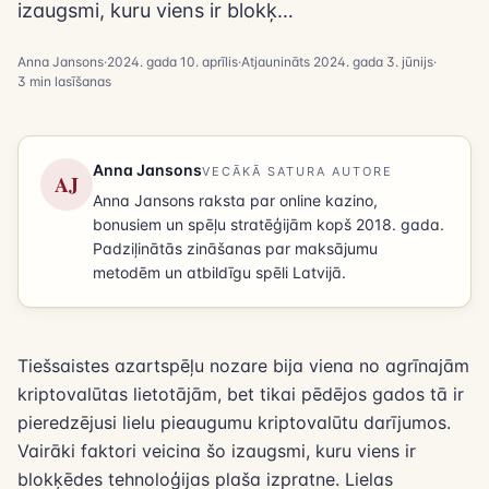
izaugsmi, kuru viens ir blokķ…
Anna Jansons
·
2024. gada 10. aprīlis
·
Atjaunināts
2024. gada 3. jūnijs
·
3
min lasīšanas
Anna Jansons
VECĀKĀ SATURA AUTORE
AJ
Anna Jansons raksta par online kazino,
bonusiem un spēļu stratēģijām kopš 2018. gada.
Padziļinātās zināšanas par maksājumu
metodēm un atbildīgu spēli Latvijā.
Tiešsaistes azartspēļu nozare bija viena no agrīnajām
kriptovalūtas lietotājām, bet tikai pēdējos gados tā ir
pieredzējusi lielu pieaugumu kriptovalūtu darījumos.
Vairāki faktori veicina šo izaugsmi, kuru viens ir
blokķēdes tehnoloģijas plaša izpratne. Lielas