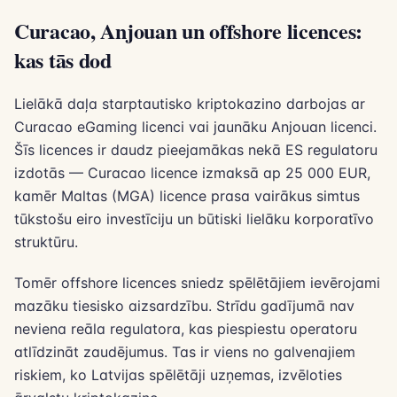
Curacao, Anjouan un offshore licences:
kas tās dod
Lielākā daļa starptautisko kriptokazino darbojas ar
Curacao eGaming licenci vai jaunāku Anjouan licenci.
Šīs licences ir daudz pieejamākas nekā ES regulatoru
izdotās — Curacao licence izmaksā ap 25 000 EUR,
kamēr Maltas (MGA) licence prasa vairākus simtus
tūkstošu eiro investīciju un būtiski lielāku korporatīvo
struktūru.
Tomēr offshore licences sniedz spēlētājiem ievērojami
mazāku tiesisko aizsardzību. Strīdu gadījumā nav
neviena reāla regulatora, kas piespiestu operatoru
atlīdzināt zaudējumus. Tas ir viens no galvenajiem
riskiem, ko Latvijas spēlētāji uzņemas, izvēloties