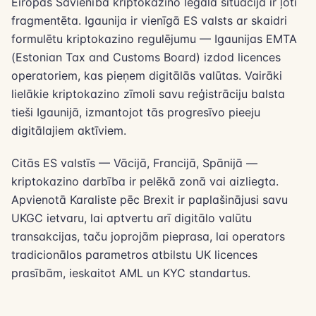
Eiropas Savienībā kriptokazino legālā situācija ir ļoti
fragmentēta. Igaunija ir vienīgā ES valsts ar skaidri
formulētu kriptokazino regulējumu — Igaunijas EMTA
(Estonian Tax and Customs Board) izdod licences
operatoriem, kas pieņem digitālās valūtas. Vairāki
lielākie kriptokazino zīmoli savu reģistrāciju balsta
tieši Igaunijā, izmantojot tās progresīvo pieeju
digitālajiem aktīviem.
Citās ES valstīs — Vācijā, Francijā, Spānijā —
kriptokazino darbība ir pelēkā zonā vai aizliegta.
Apvienotā Karaliste pēc Brexit ir paplašinājusi savu
UKGC ietvaru, lai aptvertu arī digitālo valūtu
transakcijas, taču joprojām pieprasa, lai operators
tradicionālos parametros atbilstu UK licences
prasībām, ieskaitot AML un KYC standartus.