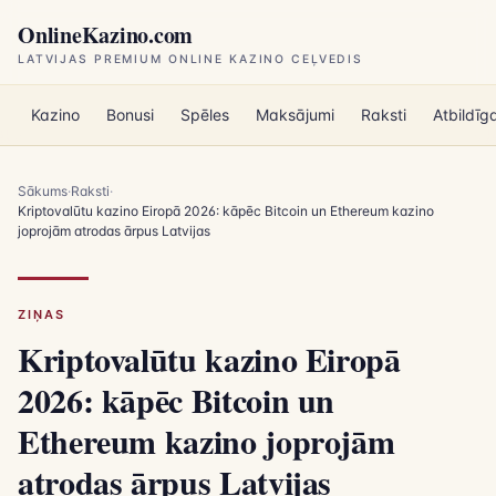
Pāriet uz galveno saturu
OnlineKazino.com
LATVIJAS PREMIUM ONLINE KAZINO CEĻVEDIS
Kazino
Bonusi
Spēles
Maksājumi
Raksti
Atbildīg
Sākums
·
Raksti
·
Kriptovalūtu kazino Eiropā 2026: kāpēc Bitcoin un Ethereum kazino
joprojām atrodas ārpus Latvijas
ZIŅAS
Kriptovalūtu kazino Eiropā
2026: kāpēc Bitcoin un
Ethereum kazino joprojām
atrodas ārpus Latvijas