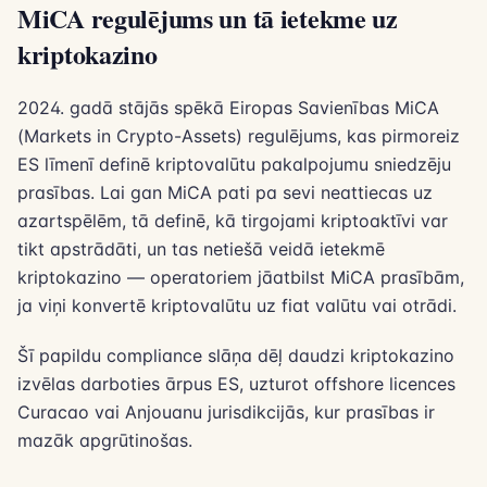
MiCA regulējums un tā ietekme uz
kriptokazino
2024. gadā stājās spēkā Eiropas Savienības MiCA
(Markets in Crypto-Assets) regulējums, kas pirmoreiz
ES līmenī definē kriptovalūtu pakalpojumu sniedzēju
prasības. Lai gan MiCA pati pa sevi neattiecas uz
azartspēlēm, tā definē, kā tirgojami kriptoaktīvi var
tikt apstrādāti, un tas netiešā veidā ietekmē
kriptokazino — operatoriem jāatbilst MiCA prasībām,
ja viņi konvertē kriptovalūtu uz fiat valūtu vai otrādi.
Šī papildu compliance slāņa dēļ daudzi kriptokazino
izvēlas darboties ārpus ES, uzturot offshore licences
Curacao vai Anjouanu jurisdikcijās, kur prasības ir
mazāk apgrūtinošas.