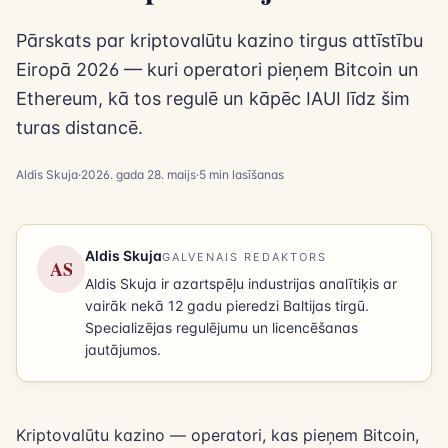
Pārskats par kriptovalūtu kazino tirgus attīstību
Eiropā 2026 — kuri operatori pieņem Bitcoin un
Ethereum, kā tos regulē un kāpēc IAUI līdz šim
turas distancē.
Aldis Skuja
·
2026. gada 28. maijs
·
5
min lasīšanas
Aldis Skuja
GALVENAIS REDAKTORS
AS
Aldis Skuja ir azartspēļu industrijas analītiķis ar
vairāk nekā 12 gadu pieredzi Baltijas tirgū.
Specializējas regulējumu un licencēšanas
jautājumos.
Kriptovalūtu kazino — operatori, kas pieņem Bitcoin,