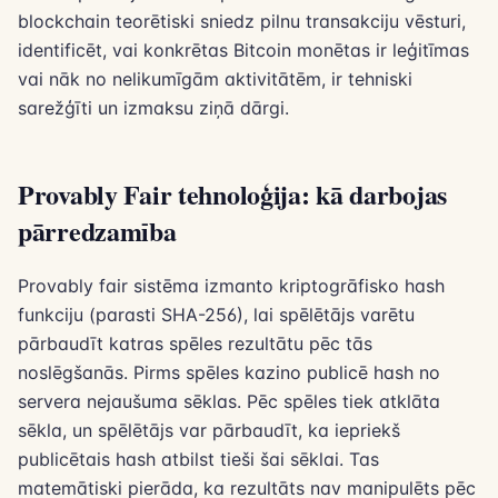
blockchain teorētiski sniedz pilnu transakciju vēsturi,
identificēt, vai konkrētas Bitcoin monētas ir leģitīmas
vai nāk no nelikumīgām aktivitātēm, ir tehniski
sarežģīti un izmaksu ziņā dārgi.
Provably Fair tehnoloģija: kā darbojas
pārredzamība
Provably fair sistēma izmanto kriptogrāfisko hash
funkciju (parasti SHA-256), lai spēlētājs varētu
pārbaudīt katras spēles rezultātu pēc tās
noslēgšanās. Pirms spēles kazino publicē hash no
servera nejaušuma sēklas. Pēc spēles tiek atklāta
sēkla, un spēlētājs var pārbaudīt, ka iepriekš
publicētais hash atbilst tieši šai sēklai. Tas
matemātiski pierāda, ka rezultāts nav manipulēts pēc