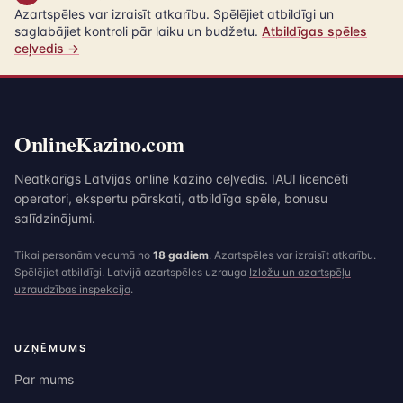
Azartspēles var izraisīt atkarību. Spēlējiet atbildīgi un
saglabājiet kontroli pār laiku un budžetu.
Atbildīgas spēles
ceļvedis →
OnlineKazino.com
Neatkarīgs Latvijas online kazino ceļvedis. IAUI licencēti
operatori, ekspertu pārskati, atbildīga spēle, bonusu
salīdzinājumi.
Tikai personām vecumā no
18 gadiem
. Azartspēles var izraisīt atkarību.
Spēlējiet atbildīgi. Latvijā azartspēles uzrauga
Izložu un azartspēļu
uzraudzības inspekcija
.
UZŅĒMUMS
Par mums