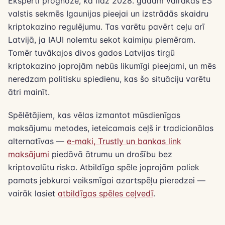
Eksperti prognozē, ka līdz 2028. gadam vairākas ES
valstis sekmēs Igaunijas pieejai un izstrādās skaidru
kriptokazino regulējumu. Tas varētu pavērt ceļu arī
Latvijā, ja IAUI nolemtu sekot kaimiņu piemēram.
Tomēr tuvākajos divos gados Latvijas tirgū
kriptokazino joprojām nebūs likumīgi pieejami, un mēs
neredzam politisku spiedienu, kas šo situāciju varētu
ātri mainīt.
Spēlētājiem, kas vēlas izmantot mūsdienīgas
maksājumu metodes, ieteicamais ceļš ir tradicionālas
alternatīvas —
e-maki, Trustly un bankas link
maksājumi
piedāvā ātrumu un drošību bez
kriptovalūtu riska. Atbildīga spēle joprojām paliek
pamats jebkurai veiksmīgai azartspēļu pieredzei —
vairāk lasiet
atbildīgas spēles ceļvedī
.