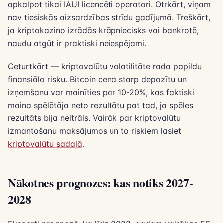
apkalpot tikai IAUI licencēti operatori. Otrkārt, viņam
nav tiesiskās aizsardzības strīdu gadījumā. Treškārt,
ja kriptokazino izrādās krāpniecisks vai bankrotē,
naudu atgūt ir praktiski neiespējami.
Ceturtkārt — kriptovalūtu volatilitāte rada papildu
finansiālo risku. Bitcoin cena starp depozītu un
izņemšanu var mainīties par 10-20%, kas faktiski
maina spēlētāja neto rezultātu pat tad, ja spēles
rezultāts bija neitrāls. Vairāk par kriptovalūtu
izmantošanu maksājumos un to riskiem lasiet
kriptovalūtu sadaļā
.
Nākotnes prognozes: kas notiks 2027-
2028