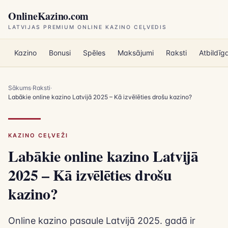
Pāriet uz galveno saturu
OnlineKazino.com
LATVIJAS PREMIUM ONLINE KAZINO CEĻVEDIS
Kazino
Bonusi
Spēles
Maksājumi
Raksti
Atbildīg
Sākums
·
Raksti
·
Labākie online kazino Latvijā 2025 – Kā izvēlēties drošu kazino?
KAZINO CEĻVEŽI
Labākie online kazino Latvijā
2025 – Kā izvēlēties drošu
kazino?
Online kazino pasaule Latvijā 2025. gadā ir