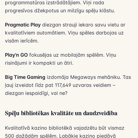
programmatūras izstrādātājiem. Viņi rada
progresīvos džekpotus un milzīgu spēļu klāstu.
Pragmatic Play
diezgan strauji iekaro savu vietu ar
kvalitatīviem automātiem. Viņu spēles darbojas uz
visām ierīcēm.
Play'n GO
fokusējas uz mobilajām spēlēm. Viņu
risinājumi ir kompakti un ātri.
Big Time Gaming
izdomāja Megaways mehāniku. Tas
ļauj izveidot līdz pat 117,649 uzvaras veidiem –
diezgan iespaidīgi, vai ne?
Spēļu bibliotēkas kvalitāte un daudzveidība
Kvalitatīvā kazino bibliotēkā vajadzētu būt vismaz
500 dažādām spēlēm. Labākie kazino piedāvā