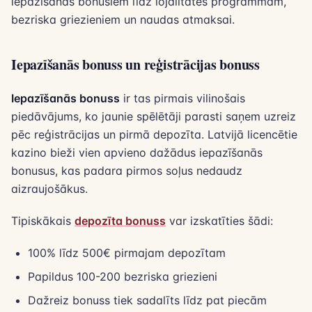
iepazīšanās bonusiem līdz lojalitātes programmām,
bezriska griezieniem un naudas atmaksai.
Iepazīšanās bonuss un reģistrācijas bonuss
Iepazīšanās bonuss
ir tas pirmais vilinošais
piedāvājums, ko jaunie spēlētāji parasti saņem uzreiz
pēc reģistrācijas un pirmā depozīta. Latvijā licencētie
kazino bieži vien apvieno dažādus iepazīšanās
bonusus, kas padara pirmos soļus nedaudz
aizraujošākus.
Tipiskākais
depozīta bonuss
var izskatīties šādi:
100% līdz 500€ pirmajam depozītam
Papildus 100-200 bezriska griezieni
Dažreiz bonuss tiek sadalīts līdz pat piecām