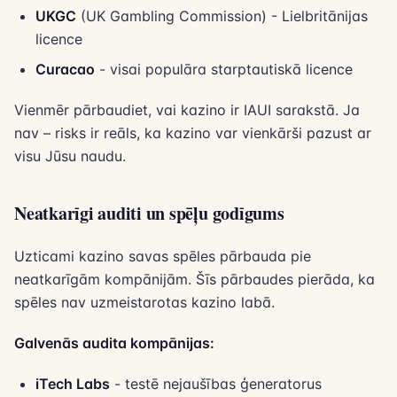
UKGC
(UK Gambling Commission) - Lielbritānijas
licence
Curacao
- visai populāra starptautiskā licence
Vienmēr pārbaudiet, vai kazino ir IAUI sarakstā. Ja
nav – risks ir reāls, ka kazino var vienkārši pazust ar
visu Jūsu naudu.
Neatkarīgi auditi un spēļu godīgums
Uzticami kazino savas spēles pārbauda pie
neatkarīgām kompānijām. Šīs pārbaudes pierāda, ka
spēles nav uzmeistarotas kazino labā.
Galvenās audita kompānijas:
iTech Labs
- testē nejaušības ģeneratorus