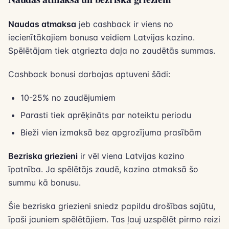
Naudas atmaksa
jeb cashback ir viens no
iecienītākajiem bonusa veidiem Latvijas kazino.
Spēlētājam tiek atgriezta daļa no zaudētās summas.
Cashback bonusi darbojas aptuveni šādi:
10-25% no zaudējumiem
Parasti tiek aprēķināts par noteiktu periodu
Bieži vien izmaksā bez apgrozījuma prasībām
Bezriska griezieni
ir vēl viena Latvijas kazino
īpatnība. Ja spēlētājs zaudē, kazino atmaksā šo
summu kā bonusu.
Šie bezriska griezieni sniedz papildu drošības sajūtu,
īpaši jauniem spēlētājiem. Tas ļauj uzspēlēt pirmo reizi