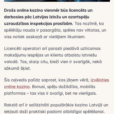
Drošs online kazino vienmēr būs licencēts un
darbosies pēc Latvijas Izložu un azartspēļu
uzraudzības inspekcijas prasībām.
Tas nozīmē, ka
spēlētāju nauda ir pasargāta, spēles nav viltotas, un
viss notiek saskaņā ar vietējiem likumiem.
Licencēti operatori arī parasti piedāvā uzticamas
maksājumu iespējas un klientu atbalstu latviešu
valodā. Tas, starp citu, bieži vien ir svarīgāk, nekā
sākumā šķiet.
Šis ceļvedis palīdz saprast, kas jāņem vērā,
izvēloties
online kazino
. Bonusi, spēļu dažādība, mobilās
platformas – tas viss ir svarīgi, bet ne vienīgais.
Rakstā arī ir salīdzināti populārākie kazino Latvijā un
iekļauti daži praktiski padomi atbildīgai spēlēšanai.