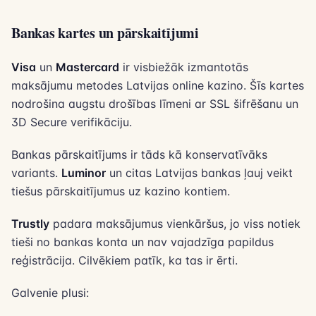
Bankas kartes un pārskaitījumi
Visa
un
Mastercard
ir visbiežāk izmantotās
maksājumu metodes Latvijas online kazino. Šīs kartes
nodrošina augstu drošības līmeni ar SSL šifrēšanu un
3D Secure verifikāciju.
Bankas pārskaitījums ir tāds kā konservatīvāks
variants.
Luminor
un citas Latvijas bankas ļauj veikt
tiešus pārskaitījumus uz kazino kontiem.
Trustly
padara maksājumus vienkāršus, jo viss notiek
tieši no bankas konta un nav vajadzīga papildus
reģistrācija. Cilvēkiem patīk, ka tas ir ērti.
Galvenie plusi: