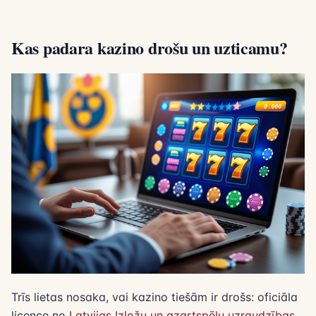
Kas padara kazino drošu un uzticamu?
Trīs lietas nosaka, vai kazino tiešām ir drošs: oficiāla
licence no
Latvijas Izložu un azartspēļu uzraudzības