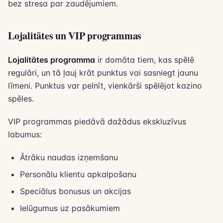
bez stresa par zaudējumiem.
Lojalitātes un VIP programmas
Lojalitātes programma
ir domāta tiem, kas spēlē
regulāri, un tā ļauj krāt punktus vai sasniegt jaunu
līmeni. Punktus var pelnīt, vienkārši spēlējot kazino
spēles.
VIP programmas piedāvā dažādus ekskluzīvus
labumus:
Ātrāku naudas izņemšanu
Personālu klientu apkalpošanu
Speciālus bonusus un akcijas
Ielūgumus uz pasākumiem