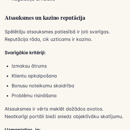
Atsauksmes un kazino reputācija
Spēlētāju atsauksmes patiesībā ir ļoti svarīgas.
Reputācija rāda, cik uzticams ir kazino.
Svarīgākie kritēriji:
Izmaksu ātrums
Klientu apkalpošana
Bonusu noteikumu skaidrība
Problēmu risināšana
Atsauksmes ir vērts meklēt dažādos avotos.
Neatkarīgi portāli bieži sniedz objektīvāku skatījumu.
Uzmanieties, ja: