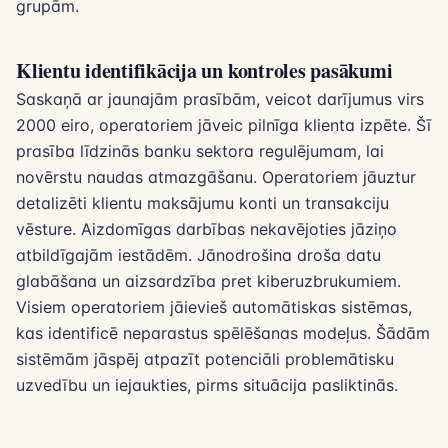
grupām.
Klientu identifikācija un kontroles pasākumi
Saskaņā ar jaunajām prasībām, veicot darījumus virs
2000 eiro, operatoriem jāveic pilnīga klienta izpēte. Šī
prasība līdzinās banku sektora regulējumam, lai
novērstu naudas atmazgāšanu. Operatoriem jāuztur
detalizēti klientu maksājumu konti un transakciju
vēsture. Aizdomīgas darbības nekavējoties jāziņo
atbildīgajām iestādēm. Jānodrošina droša datu
glabāšana un aizsardzība pret kiberuzbrukumiem.
Visiem operatoriem jāievieš automātiskas sistēmas,
kas identificē neparastus spēlēšanas modeļus. Šādām
sistēmām jāspēj atpazīt potenciāli problemātisku
uzvedību un iejaukties, pirms situācija pasliktinās.