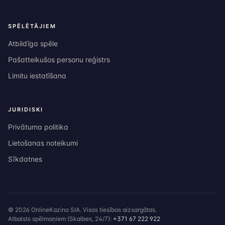
SPĒLĒTĀJIEM
Atbildīga spēle
Pašatteikušos personu reģistrs
Limitu iestatīšana
JURIDISKI
Privātuma politika
Lietošanas noteikumi
Sīkdatnes
©
2026
OnlineKazino SIA
. Visas tiesības aizsargātas.
Atbalsts spēlmaņiem (Skalbes, 24/7):
+371 67 222 922