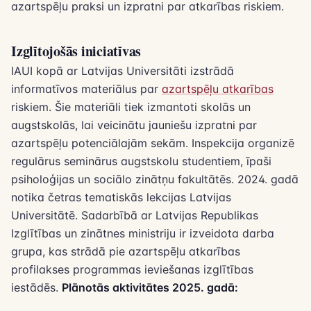
azartspēļu praksi un izpratni par atkarības riskiem.
Izglītojošās iniciatīvas
IAUI kopā ar Latvijas Universitāti izstrādā
informatīvos materiālus par
azartspēļu atkarības
riskiem. Šie materiāli tiek izmantoti skolās un
augstskolās, lai veicinātu jauniešu izpratni par
azartspēļu potenciālajām sekām. Inspekcija organizē
regulārus seminārus augstskolu studentiem, īpaši
psiholoģijas un sociālo zinātņu fakultātēs. 2024. gadā
notika četras tematiskās lekcijas Latvijas
Universitātē. Sadarbībā ar Latvijas Republikas
Izglītības un zinātnes ministriju ir izveidota darba
grupa, kas strādā pie azartspēļu atkarības
profilakses programmas ieviešanas izglītības
iestādēs.
Plānotās aktivitātes 2025. gadā: