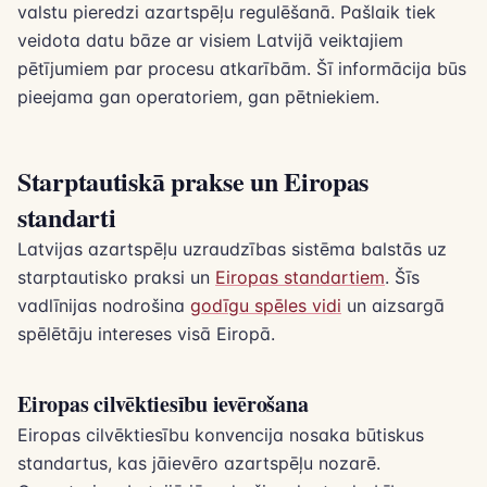
valstu pieredzi azartspēļu regulēšanā. Pašlaik tiek
veidota datu bāze ar visiem Latvijā veiktajiem
pētījumiem par procesu atkarībām. Šī informācija būs
pieejama gan operatoriem, gan pētniekiem.
Starptautiskā prakse un Eiropas
standarti
Latvijas azartspēļu uzraudzības sistēma balstās uz
starptautisko praksi un
Eiropas standartiem
. Šīs
vadlīnijas nodrošina
godīgu spēles vidi
un aizsargā
spēlētāju intereses visā Eiropā.
Eiropas cilvēktiesību ievērošana
Eiropas cilvēktiesību konvencija nosaka būtiskus
standartus, kas jāievēro azartspēļu nozarē.