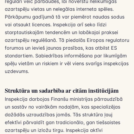
regulāri veic pārbaudes, lai novērstu nelikumīgas
azartspēļu vietas un nelegālas interneta spēles.
Pārkāpumu gadījumā tā var piemērot naudas sodus
vai atsaukt licences. Inspekcija arī seko līdzi
starptautiskajām tendencēm un labākajai praksei
azartspēļu regulēšanā. Tā piedalās Eiropas regulatoru
forumos un ievieš jaunas prasības, kas atbilst ES
standartiem. Sabiedrības informēšana par likumīgām
spēļu vietām un riskiem ir vēl viens svarīgs inspekcijas
uzdevums.
Struktūra un sadarbība ar citām institūcijām
Inspekcija darbojas Finanšu ministrijas pārraudzībā
un sastāv no vairākām nodaļām, kas specializējas
dažādās uzraudzības jomās. Tās struktūra ļauj
efektīvi pārvaldīt gan tradicionālo, gan tiešsaistes
azartspēļu un izložu tirgu. Inspekcija aktīvi