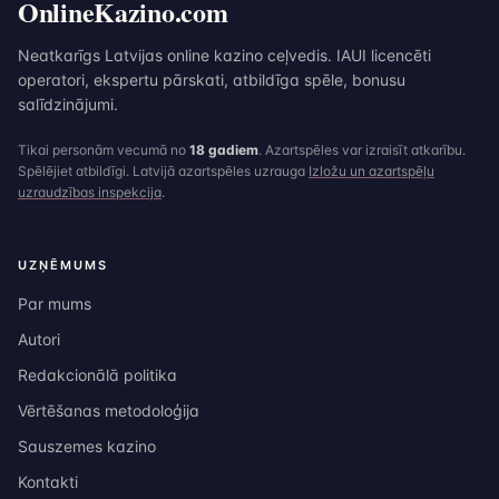
OnlineKazino.com
Neatkarīgs Latvijas online kazino ceļvedis. IAUI licencēti
operatori, ekspertu pārskati, atbildīga spēle, bonusu
salīdzinājumi.
Tikai personām vecumā no
18 gadiem
. Azartspēles var izraisīt atkarību.
Spēlējiet atbildīgi. Latvijā azartspēles uzrauga
Izložu un azartspēļu
uzraudzības inspekcija
.
UZŅĒMUMS
Par mums
Autori
Redakcionālā politika
Vērtēšanas metodoloģija
Sauszemes kazino
Kontakti