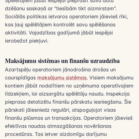
Spēlētājiem jābūt iespējai pieprasīt savu datu
dzēšanu saskaņā ar "tiesībām tikt aizmirstam".
Sociālās politikas ietvaros operatoriem jāievieš rīki,
kas ļauj spēlētājiem kontrolēt savu spēlēšanas
aktivitāti. Vajadzības gadījumā jābūt iespējai
ierobežot piekļuvi.
Maksājumu sistēmas un finanšu uzraudzība
Azartspēļu operatoriem jānodrošina drošas un
caurspīdīgas
maksājumu sistēmas
. Visiem maksājumu
kontiem jābūt nodalītiem no uzņēmuma operatīvajiem
līdzekļiem, lai aizsargātu spēlētāju naudu. Inspekcija
pieprasa detalizētu finanšu pārskatu iesniegšanu. Šie
pārskati jāiesniedz regulāri, atspoguļojot visas
finanšu plūsmas un transakcijas. Operatoriem jāievieš
efektīvas naudas atmazgāšanas novēršanas
procedūras. Tas ietver aizdomīgu darījumu