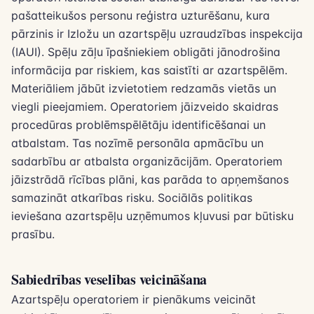
pašatteikušos personu reģistra uzturēšanu, kura
pārzinis ir Izložu un azartspēļu uzraudzības inspekcija
(IAUI). Spēļu zāļu īpašniekiem obligāti jānodrošina
informācija par riskiem, kas saistīti ar azartspēlēm.
Materiāliem jābūt izvietotiem redzamās vietās un
viegli pieejamiem. Operatoriem jāizveido skaidras
procedūras problēmspēlētāju identificēšanai un
atbalstam. Tas nozīmē personāla apmācību un
sadarbību ar atbalsta organizācijām. Operatoriem
jāizstrādā rīcības plāni, kas parāda to apņemšanos
samazināt atkarības risku. Sociālās politikas
ieviešana azartspēļu uzņēmumos kļuvusi par būtisku
prasību.
Sabiedrības veselības veicināšana
Azartspēļu operatoriem ir pienākums veicināt