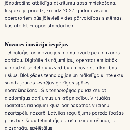
jānodrošina atbildīga atkritumu apsaimniekošana.
Inspekcija paredz, ka līdz 2027. gadam visiem
operatoriem būs jāievieš vides pārvaldības sistēmas,
kas atbilst Eiropas standartiem.
Nozares inovāciju iespējas
Tehnoloģiskās inovācijas maina azartspēļu nozares
darbību. Digitālie risinājumi ļauj operatoriem labāk
uzraudzīt spēlētāju uzvedību un novērst atkarības
riskus. Blokķēdes tehnoloģijas un mākslīgais intelekts
sniedz jaunas iespējas godīgas spēles
nodrošināšanai. Šīs tehnoloģijas palīdz atklāt
aizdomīgus darījumus un krāpniecību. Virtuālās
realitātes risinājumi kļūst par nākotnes virzienu
azartspēļu nozarē. Latvijas regulējums paredz īpašas
prasības šādu tehnoloģiju drošai izmantošanai, lai
aizsargātu spēlētājus.