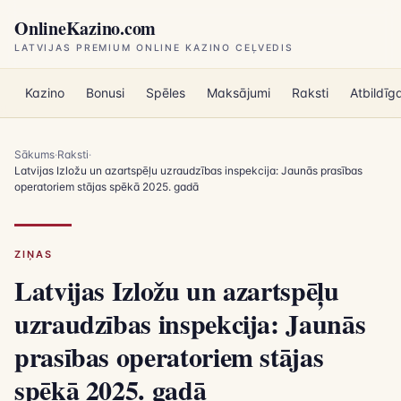
Pāriet uz galveno saturu
OnlineKazino.com
LATVIJAS PREMIUM ONLINE KAZINO CEĻVEDIS
Kazino
Bonusi
Spēles
Maksājumi
Raksti
Atbildīg
Sākums
·
Raksti
·
Latvijas Izložu un azartspēļu uzraudzības inspekcija: Jaunās prasības
operatoriem stājas spēkā 2025. gadā
ZIŅAS
Latvijas Izložu un azartspēļu
uzraudzības inspekcija: Jaunās
prasības operatoriem stājas
spēkā 2025. gadā