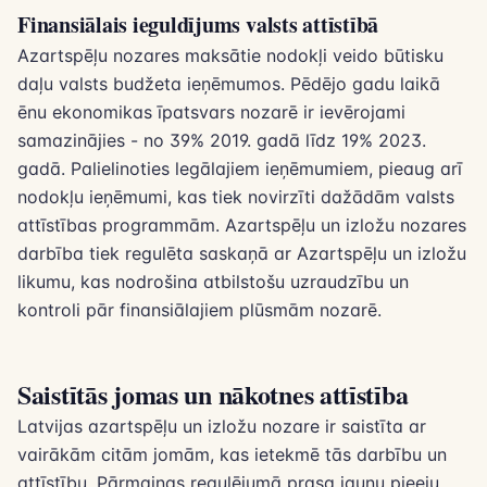
Finansiālais ieguldījums valsts attīstībā
Azartspēļu nozares maksātie nodokļi veido būtisku
daļu valsts budžeta ieņēmumos. Pēdējo gadu laikā
ēnu ekonomikas īpatsvars nozarē ir ievērojami
samazinājies - no 39% 2019. gadā līdz 19% 2023.
gadā. Palielinoties legālajiem ieņēmumiem, pieaug arī
nodokļu ieņēmumi, kas tiek novirzīti dažādām valsts
attīstības programmām. Azartspēļu un izložu nozares
darbība tiek regulēta saskaņā ar Azartspēļu un izložu
likumu, kas nodrošina atbilstošu uzraudzību un
kontroli pār finansiālajiem plūsmām nozarē.
Saistītās jomas un nākotnes attīstība
Latvijas azartspēļu un izložu nozare ir saistīta ar
vairākām citām jomām, kas ietekmē tās darbību un
attīstību. Pārmaiņas regulējumā prasa jaunu pieeju