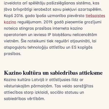
izveidota arī spēlētāju pašizslēgšanas sistēma, kas
ļāva brīvprātīgi ierobežot savu piekļuvi azartspēlēm.
Kopš 2016. gada īpaša uzmanība pievērsta
tiešsaistes
kazino
regulējumam. 2019. gadā pieņemtie grozījumi
noteica stingras prasības interneta kazino
operatoriem un ieviesa IP bloķēšanu nelicencētām
vietnēm. Šie noteikumi tiek regulāri atjaunināti, lai
atspoguļotu tehnoloģiju attīstību un ES kopīgās
prasības.
Kazino kultūra un sabiedrības attieksme
Kazino kultūra Latvijā ir attīstījusies līdz ar
vēsturiskajām pārmaiņām. Tas veido sarežģītas
attiecības starp izklaidi, sociālo statusu un
sabiedrības vērtībām.