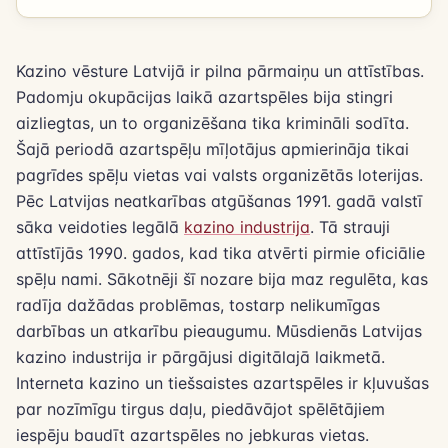
Kazino vēsture Latvijā ir pilna pārmaiņu un attīstības.
Padomju okupācijas laikā azartspēles bija stingri
aizliegtas, un to organizēšana tika krimināli sodīta.
Šajā periodā azartspēļu mīļotājus apmierināja tikai
pagrīdes spēļu vietas vai valsts organizētās loterijas.
Pēc Latvijas neatkarības atgūšanas 1991. gadā valstī
sāka veidoties legālā
kazino industrija
. Tā strauji
attīstījās 1990. gados, kad tika atvērti pirmie oficiālie
spēļu nami. Sākotnēji šī nozare bija maz regulēta, kas
radīja dažādas problēmas, tostarp nelikumīgas
darbības un atkarību pieaugumu. Mūsdienās Latvijas
kazino industrija ir pārgājusi digitālajā laikmetā.
Interneta kazino un tiešsaistes azartspēles ir kļuvušas
par nozīmīgu tirgus daļu, piedāvājot spēlētājiem
iespēju baudīt azartspēles no jebkuras vietas.