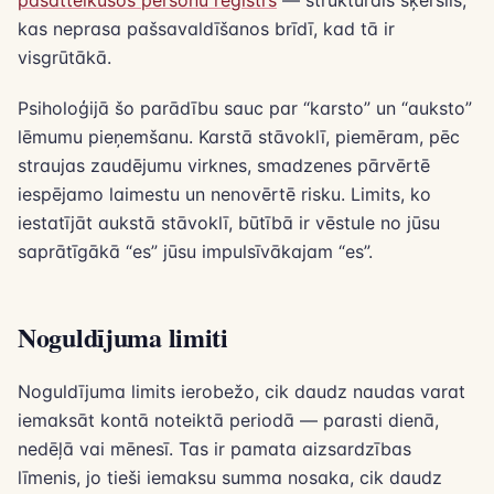
pašatteikušos personu reģistrs
— strukturāls šķērslis,
kas neprasa pašsavaldīšanos brīdī, kad tā ir
visgrūtākā.
Psiholoģijā šo parādību sauc par “karsto” un “auksto”
lēmumu pieņemšanu. Karstā stāvoklī, piemēram, pēc
straujas zaudējumu virknes, smadzenes pārvērtē
iespējamo laimestu un nenovērtē risku. Limits, ko
iestatījāt aukstā stāvoklī, būtībā ir vēstule no jūsu
saprātīgākā “es” jūsu impulsīvākajam “es”.
Noguldījuma limiti
Noguldījuma limits ierobežo, cik daudz naudas varat
iemaksāt kontā noteiktā periodā — parasti dienā,
nedēļā vai mēnesī. Tas ir pamata aizsardzības
līmenis, jo tieši iemaksu summa nosaka, cik daudz