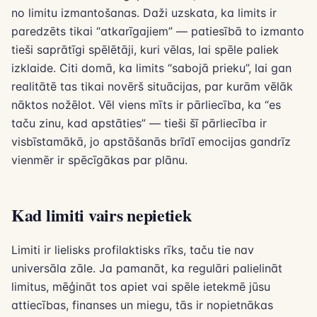
no limitu izmantošanas. Daži uzskata, ka limits ir
paredzēts tikai “atkarīgajiem” — patiesībā to izmanto
tieši saprātīgi spēlētāji, kuri vēlas, lai spēle paliek
izklaide. Citi domā, ka limits “sabojā prieku”, lai gan
realitātē tas tikai novērš situācijas, par kurām vēlāk
nāktos nožēlot. Vēl viens mīts ir pārliecība, ka “es
taču zinu, kad apstāties” — tieši šī pārliecība ir
visbīstamākā, jo apstāšanās brīdī emocijas gandrīz
vienmēr ir spēcīgākas par plānu.
Kad limiti vairs nepietiek
Limiti ir lielisks profilaktisks rīks, taču tie nav
universāla zāle. Ja pamanāt, ka regulāri palielināt
limitus, mēģināt tos apiet vai spēle ietekmē jūsu
attiecības, finanses un miegu, tās ir nopietnākas