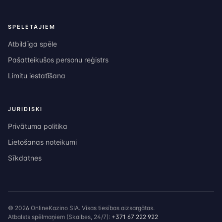
SPĒLĒTĀJIEM
Atbildīga spēle
Pašatteikušos personu reģistrs
Limitu iestatīšana
JURIDISKI
Privātuma politika
Lietošanas noteikumi
Sīkdatnes
©
2026
OnlineKazino SIA
. Visas tiesības aizsargātas.
Atbalsts spēlmaņiem (Skalbes, 24/7):
+371 67 222 922