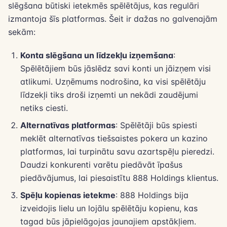
slēgšana būtiski ietekmēs spēlētājus, kas regulāri
izmantoja šīs platformas. Šeit ir dažas no galvenajām
sekām:
Konta slēgšana un līdzekļu izņemšana
:
Spēlētājiem būs jāslēdz savi konti un jāizņem visi
atlikumi. Uzņēmums nodrošina, ka visi spēlētāju
līdzekļi tiks droši izņemti un nekādi zaudējumi
netiks ciesti.
Alternatīvas platformas
: Spēlētāji būs spiesti
meklēt alternatīvas tiešsaistes pokera un kazino
platformas, lai turpinātu savu azartspēļu pieredzi.
Daudzi konkurenti varētu piedāvāt īpašus
piedāvājumus, lai piesaistītu 888 Holdings klientus.
Spēļu kopienas ietekme
: 888 Holdings bija
izveidojis lielu un lojālu spēlētāju kopienu, kas
tagad būs jāpielāgojas jaunajiem apstākļiem.