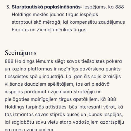
Starptautiskā paplašināšanās
: Iespējams, ka 888
Holdings meklēs jaunas tirgus iespējas
starptautiskā mērogā, lai kompensētu zaudējumus
Eiropas un Ziemeļamerikas tirgos.
Secinājums
888 Holdings lēmums slēgt savas tiešsaistes pokera
un kazino platformas ir nozīmīgs pavērsiena punkts
tiešsaistes spēļu industrijā. Lai gan šis solis izraisījis
vilšanos daudziem spēlētājiem, tas arī piedāvā
iespējas pārdomāt uzņēmuma stratēģiju un
pielāgoties mainīgajiem tirgus apstākļiem. Kā 888
Holdings turpinās attīstīties, būs interesanti vērot, kā
tas izmantos savas stiprās puses un jaunas iespējas,
lai saglabātu savu vietu starp vadošajiem azartspēļu
nozares uzņēmumiem.