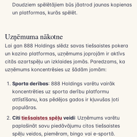
Daudziem spēlētājiem būs jāatrod jaunas kopienas
un platformas, kurās spēlēt.
Uzņēmuma nākotne
Lai gan 888 Holdings slēdz savas tiešsaistes pokera
un kazino platformas, uzņēmums joprojām ir aktīvs
citās azartspēļu un izklaides jomās. Paredzams, ka
uzņēmums koncentrēsies uz šādām jomām:
Sporta derības
: 888 Holdings varētu vairāk
koncentrēties uz sporta derību platformu
attīstīšanu, kas pēdējos gados ir kļuvušas ļoti
populāras.
Citi
tiešsaistes spēļu
veidi
: Uzņēmums varētu
paplašināt savu piedāvājumu citos tiešsaistes
spēļu veidos, piemēram, bingo vai e-sportā.