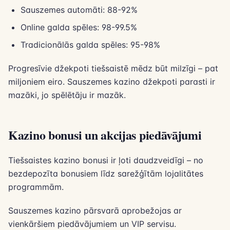
Sauszemes automāti: 88-92%
Online galda spēles: 98-99.5%
Tradicionālās galda spēles: 95-98%
Progresīvie džekpoti tiešsaistē mēdz būt milzīgi – pat
miljoniem eiro. Sauszemes kazino džekpoti parasti ir
mazāki, jo spēlētāju ir mazāk.
Kazino bonusi un akcijas piedāvājumi
Tiešsaistes kazino bonusi ir ļoti daudzveidīgi – no
bezdepozīta bonusiem līdz sarežģītām lojalitātes
programmām.
Sauszemes kazino pārsvarā aprobežojas ar
vienkāršiem piedāvājumiem un VIP servisu.