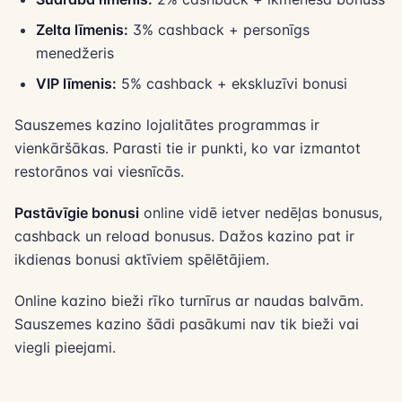
Zelta līmenis:
3% cashback + personīgs
menedžeris
VIP līmenis:
5% cashback + ekskluzīvi bonusi
Sauszemes kazino lojalitātes programmas ir
vienkāršākas. Parasti tie ir punkti, ko var izmantot
restorānos vai viesnīcās.
Pastāvīgie bonusi
online vidē ietver nedēļas bonusus,
cashback un reload bonusus. Dažos kazino pat ir
ikdienas bonusi aktīviem spēlētājiem.
Online kazino bieži rīko turnīrus ar naudas balvām.
Sauszemes kazino šādi pasākumi nav tik bieži vai
viegli pieejami.