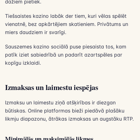
dažiem pietiek.
Tiešsaistes kazino labāk der tiem, kuri vēlas spēlēt
vienatnē, bez apkārtējiem skatieniem. Privātums un
miers daudziem ir svarīgi.
Sauszemes kazino sociālā puse piesaista tos, kam
patīk iziet sabiedrībā un padarīt azartspēles par
kopīgu izklaidi.
Izmaksas un laimestu iespējas
Izmaksu un laimestu ziņā atšķirības ir diezgan
būtiskas. Online platformas bieži piedāvā plašāku
likmju diapazonu, ātrākas izmaksas un augstāku RTP.
Minimālās un maksimālās likmes