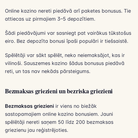
Online kazino nereti piedāvā arī paketes bonusus. Tie
attiecas uz pirmajiem 3–5 depozītiem.
Šādi piedāvājumi var sasniegt pat vairākus tūkstošus
eiro. Bez depozīta bonusi īpaši populāri ir tiešsaistē.
Spēlētāji var sākt spēlēt, neko neiemaksājot, kas ir
vilinoši. Sauszemes kazino šādus bonusus piedāvā
reti, un tas nav nekāds pārsteigums.
Bezmaksas griezieni un bezriska griezieni
Bezmaksas griezieni
ir viens no biežāk
sastopamajiem online kazino bonusiem. Jauni
spēlētāji nereti saņem 50 līdz 200 bezmaksas
griezienu jau reģistrējoties.