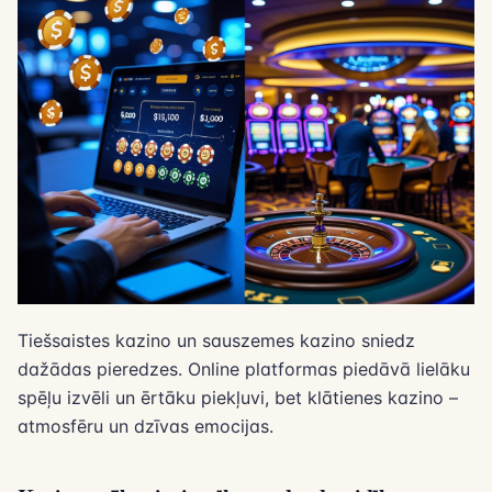
Tiešsaistes kazino un sauszemes kazino sniedz
dažādas pieredzes. Online platformas piedāvā lielāku
spēļu izvēli un ērtāku piekļuvi, bet klātienes kazino –
atmosfēru un dzīvas emocijas.