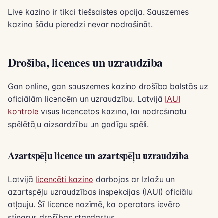
Live kazino ir tikai tiešsaistes opcija. Sauszemes
kazino šādu pieredzi nevar nodrošināt.
Drošība, licences un uzraudzība
Gan online, gan sauszemes kazino drošība balstās uz
oficiālām licencēm un uzraudzību. Latvijā
IAUI
kontrolē
visus licencētos kazino, lai nodrošinātu
spēlētāju aizsardzību un godīgu spēli.
Azartspēļu licence un azartspēļu uzraudzība
Latvijā
licencēti kazino
darbojas ar Izložu un
azartspēļu uzraudzības inspekcijas (IAUI) oficiālu
atļauju. Šī licence nozīmē, ka operators ievēro
stingrus drošības standartus.