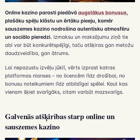
Online kazino parasti piedāvā
augstākus bonusus
,
plašāku spēļu klāstu un ērtāku pieeju, kamēr
sauszemes kazino nodrošina autentisku atmosfēru
un sociālo pieredzi.
Izmaksu un maksājumu ziņā tie
abi var būt konkurētspējīgi, taču atšķiras gan metožu
daudzveidība, gan ātrums.
Lai nepazustu izvēļu jūklī, vērts izprast katras
platformas nianses – no licencēm līdz drošībai, no
bonusu noteikumiem līdz atbildīgai spēlei. Kaut kas
vienam šķiet svarīgāks, citam varbūt mazsvarīgs.
Galvenās atšķirības starp online un
sauszemes kazino