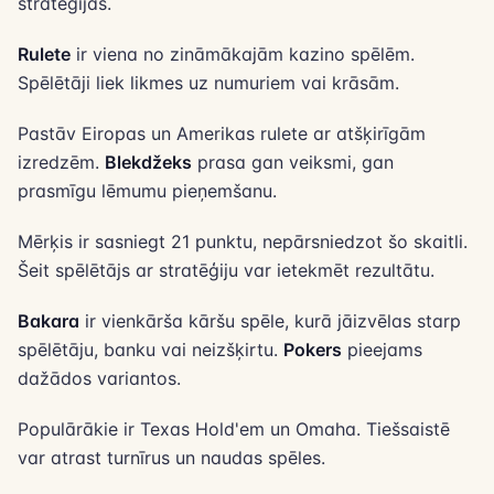
stratēģijas.
Rulete
ir viena no zināmākajām kazino spēlēm.
Spēlētāji liek likmes uz numuriem vai krāsām.
Pastāv Eiropas un Amerikas rulete ar atšķirīgām
izredzēm.
Blekdžeks
prasa gan veiksmi, gan
prasmīgu lēmumu pieņemšanu.
Mērķis ir sasniegt 21 punktu, nepārsniedzot šo skaitli.
Šeit spēlētājs ar stratēģiju var ietekmēt rezultātu.
Bakara
ir vienkārša kāršu spēle, kurā jāizvēlas starp
spēlētāju, banku vai neizšķirtu.
Pokers
pieejams
dažādos variantos.
Populārākie ir Texas Hold'em un Omaha. Tiešsaistē
var atrast turnīrus un naudas spēles.