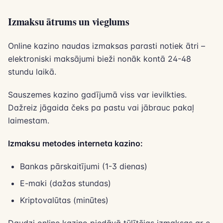
Izmaksu ātrums un vieglums
Online kazino naudas izmaksas parasti notiek ātri –
elektroniski maksājumi bieži nonāk kontā 24-48
stundu laikā.
Sauszemes kazino gadījumā viss var ievilkties.
Dažreiz jāgaida čeks pa pastu vai jābrauc pakaļ
laimestam.
Izmaksu metodes interneta kazino:
Bankas pārskaitījumi (1-3 dienas)
E-maki (dažas stundas)
Kriptovalūtas (minūtes)