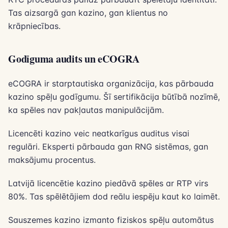
Tas aizsargā gan kazino, gan klientus no
krāpniecības.
Godīguma audits un eCOGRA
eCOGRA ir starptautiska organizācija, kas pārbauda
kazino spēļu godīgumu. Šī sertifikācija būtībā nozīmē,
ka spēles nav pakļautas manipulācijām.
Licencēti kazino veic neatkarīgus auditus visai
regulāri. Eksperti pārbauda gan RNG sistēmas, gan
maksājumu procentus.
Latvijā licencētie kazino piedāvā spēles ar RTP virs
80%. Tas spēlētājiem dod reālu iespēju kaut ko laimēt.
Sauszemes kazino izmanto fiziskos spēļu automātus