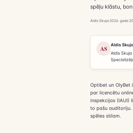
spēļu klāstu, bon
Aldis Skuja
·
2026. gada 20.
Aldis Skuj
AS
Aldis Skuja 
Specializēj
Optibet un OlyBet i
par licencētu onli
inspekcijas (IAUI) 
to pašu auditoriju. 
spēles stilam.