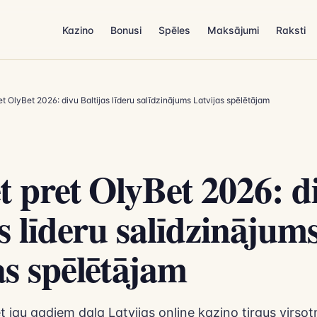
Kazino
Bonusi
Spēles
Maksājumi
Raksti
et OlyBet 2026: divu Baltijas līderu salīdzinājums Latvijas spēlētājam
t pret OlyBet 2026: d
as līderu salīdzinājum
as spēlētājam
 jau gadiem dala Latvijas online kazino tirgus virsot