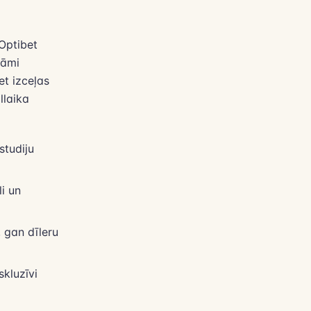
Optibet
tāmi
t izceļas
llaika
studiju
li un
 gan dīleru
skluzīvi