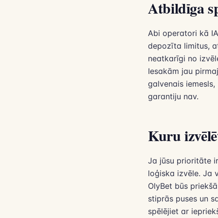
Atbildīga s
Abi operatori kā IA
depozīta limitus, 
neatkarīgi no izvēl
Iesakām jau pirmajā
galvenais iemesls,
garantiju nav.
Kuru izvēlē
Ja jūsu prioritāte 
loģiska izvēle. Ja 
OlyBet būs priekšā
stiprās puses un sa
spēlējiet ar ieprie