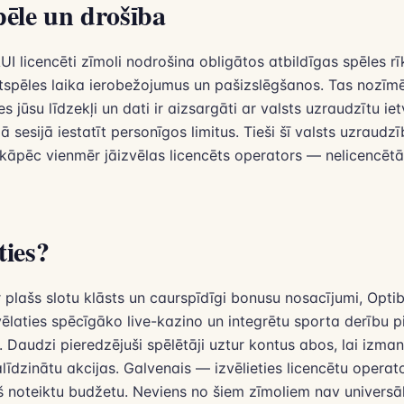
pēle un drošība
UI licencēti zīmoli nodrošina obligātos atbildīgas spēles rī
atspēles laika ierobežojumus un pašizslēgšanos. Tas nozīmē
es jūsu līdzekļi un dati ir aizsargāti ar valsts uzraudzītu iet
 sesijā iestatīt personīgos limitus. Tieši šī valsts uzraudzī
 kāpēc vienmēr jāizvēlas licencēts operators — nelicencēt
ties?
ir plašs slotu klāsts un caurspīdīgi bonusu nosacījumi, Optib
vēlaties spēcīgāko live-kazino un integrētu sporta derību p
. Daudzi pieredzējuši spēlētāji uztur kontus abos, lai izma
līdzinātu akcijas. Galvenais — izvēlieties licencētu operat
kš noteiktu budžetu. Neviens no šiem zīmoliem nav universāl