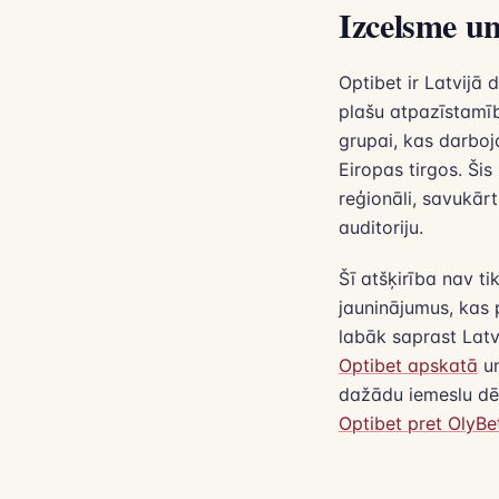
Izcelsme un
Optibet ir Latvijā d
plašu atpazīstamī
grupai, kas darboja
Eiropas tirgos. Šis
reģionāli, savukārt
auditoriju.
Šī atšķirība nav t
jauninājumus, kas 
labāk saprast Lat
Optibet apskatā
u
dažādu iemeslu dēļ
Optibet pret OlyBe