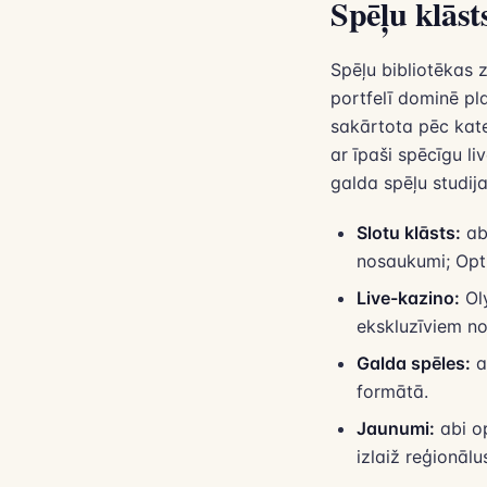
Spēļu klāst
Spēļu bibliotēkas 
portfelī dominē pla
sakārtota pēc kate
ar īpaši spēcīgu li
galda spēļu studija
Slotu klāsts:
abi
nosaukumi; Opti
Live-kazino:
Oly
ekskluzīviem n
Galda spēles:
a
formātā.
Jaunumi:
abi op
izlaiž reģionāl