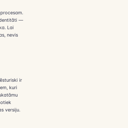
) procesam.
dentitāti —
ka. Lai
as, nevis
sturiski ir
iem, kuri
ārskatāmu
notiek
s versiju.