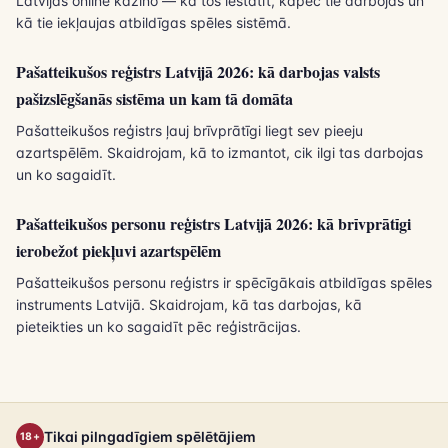
Latvijas online kazino — kā tos iestatīt, kāpēc tie darbojas un
kā tie iekļaujas atbildīgas spēles sistēmā.
Pašatteikušos reģistrs Latvijā 2026: kā darbojas valsts
pašizslēgšanās sistēma un kam tā domāta
Pašatteikušos reģistrs ļauj brīvprātīgi liegt sev pieeju
azartspēlēm. Skaidrojam, kā to izmantot, cik ilgi tas darbojas
un ko sagaidīt.
Pašatteikušos personu reģistrs Latvijā 2026: kā brīvprātīgi
ierobežot piekļuvi azartspēlēm
Pašatteikušos personu reģistrs ir spēcīgākais atbildīgas spēles
instruments Latvijā. Skaidrojam, kā tas darbojas, kā
pieteikties un ko sagaidīt pēc reģistrācijas.
Tikai pilngadīgiem spēlētājiem
18+