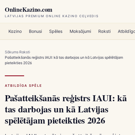
Pāriet uz galveno saturu
OnlineKazino.com
LATVIJAS PREMIUM ONLINE KAZINO CEĻVEDIS
Kazino
Bonusi
Spēles
Maksājumi
Raksti
Atbildīg
Sākums
·
Raksti
·
Pašatteikšanās reģistrs IAUI: kā tas darbojas un kā Latvijas spēlētājam
pieteikties 2026
ATBILDĪGA SPĒLE
Pašatteikšanās reģistrs IAUI: kā
tas darbojas un kā Latvijas
spēlētājam pieteikties 2026