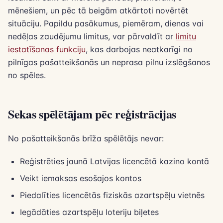
mēnešiem, un pēc tā beigām atkārtoti novērtēt
situāciju. Papildu pasākumus, piemēram, dienas vai
nedēļas zaudējumu limitus, var pārvaldīt ar
limitu
iestatīšanas funkciju
, kas darbojas neatkarīgi no
pilnīgas pašatteikšanās un neprasa pilnu izslēgšanos
no spēles.
Sekas spēlētājam pēc reģistrācijas
No pašatteikšanās brīža spēlētājs nevar:
Reģistrēties jaunā Latvijas licencētā kazino kontā
Veikt iemaksas esošajos kontos
Piedalīties licencētās fiziskās azartspēļu vietnēs
Iegādāties azartspēļu loteriju biļetes