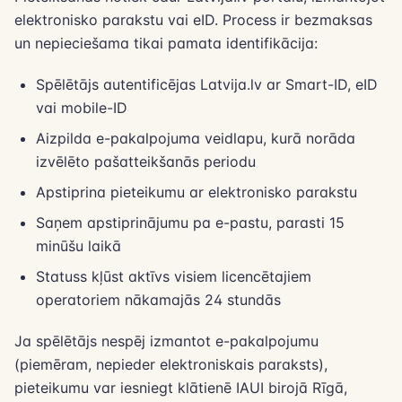
elektronisko parakstu vai eID. Process ir bezmaksas
un nepieciešama tikai pamata identifikācija:
Spēlētājs autentificējas Latvija.lv ar Smart-ID, eID
vai mobile-ID
Aizpilda e-pakalpojuma veidlapu, kurā norāda
izvēlēto pašatteikšanās periodu
Apstiprina pieteikumu ar elektronisko parakstu
Saņem apstiprinājumu pa e-pastu, parasti 15
minūšu laikā
Statuss kļūst aktīvs visiem licencētajiem
operatoriem nākamajās 24 stundās
Ja spēlētājs nespēj izmantot e-pakalpojumu
(piemēram, nepieder elektroniskais paraksts),
pieteikumu var iesniegt klātienē IAUI birojā Rīgā,