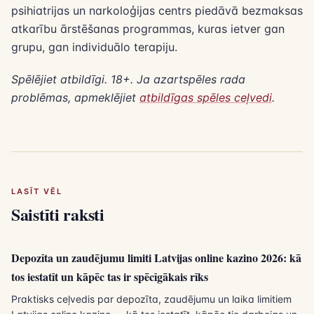
psihiatrijas un narkoloģijas centrs piedāvā bezmaksas
atkarību ārstēšanas programmas, kuras ietver gan
grupu, gan individuālo terapiju.
Spēlējiet atbildīgi. 18+. Ja azartspēles rada
problēmas, apmeklējiet
atbildīgas spēles ceļvedi
.
LASĪT VĒL
Saistīti raksti
Depozīta un zaudējumu limiti Latvijas online kazino 2026: kā
tos iestatīt un kāpēc tas ir spēcīgākais rīks
Praktisks ceļvedis par depozīta, zaudējumu un laika limitiem