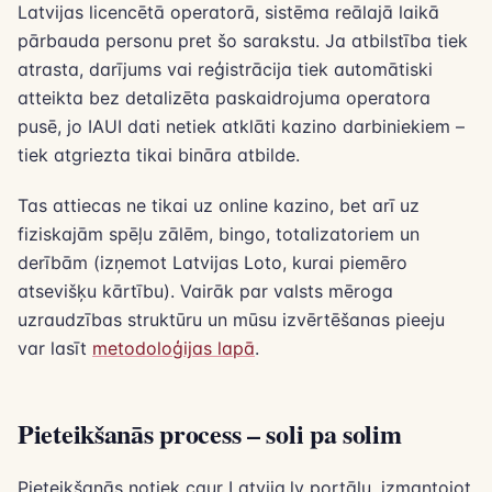
Latvijas licencētā operatorā, sistēma reālajā laikā
pārbauda personu pret šo sarakstu. Ja atbilstība tiek
atrasta, darījums vai reģistrācija tiek automātiski
atteikta bez detalizēta paskaidrojuma operatora
pusē, jo IAUI dati netiek atklāti kazino darbiniekiem –
tiek atgriezta tikai bināra atbilde.
Tas attiecas ne tikai uz online kazino, bet arī uz
fiziskajām spēļu zālēm, bingo, totalizatoriem un
derībām (izņemot Latvijas Loto, kurai piemēro
atsevišķu kārtību). Vairāk par valsts mēroga
uzraudzības struktūru un mūsu izvērtēšanas pieeju
var lasīt
metodoloģijas lapā
.
Pieteikšanās process – soli pa solim
Pieteikšanās notiek caur Latvija.lv portālu, izmantojot