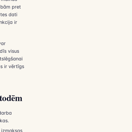
ībām pret
tes dati
kcija ir
var
dīs visus
tslēgšanai
 ir vērtīgs
etodēm
darba
kas.
t izmaksas