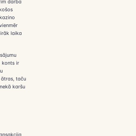
rim darba
ākošos
kazino
 vienmēr
irāk laika
aksājumu
 konts ir
ku
 ātras, taču
 nekā karšu
ansakcija