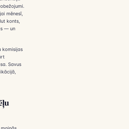
robežojumi.
ai mēnesī,
ut konts,
as — un
u komisijas
ārt
usa. Savus
ikācijā,
ēļu
i mainās