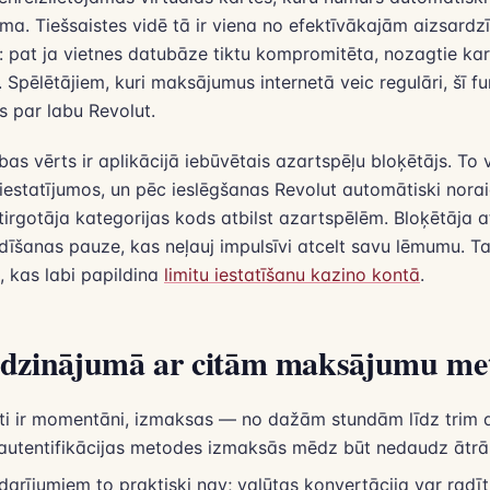
a. Tiešsaistes vidē tā ir viena no efektīvākajām aizsardz
: pat ja vietnes datubāze tiktu kompromitēta, nozagtie kar
. Spēlētājiem, kuri maksājumus internetā veic regulāri, šī fun
 par labu Revolut.
as vērts ir aplikācijā iebūvētais azartspēļu bloķētājs. To 
 iestatījumos, un pēc ieslēgšanas Revolut automātiski norai
irgotāja kategorijas kods atbilst azartspēlēm. Bloķētāja a
dīšanas pauze, kas neļauj impulsīvi atcelt savu lēmumu. Tas
, kas labi papildina
limitu iestatīšanu kazino kontā
.
līdzinājumā ar citām maksājumu m
i ir momentāni, izmaksas — no dažām stundām līdz trim 
autentifikācijas metodes izmaksās mēdz būt nedaudz ātrā
darījumiem to praktiski nav; valūtas konvertācija var radī