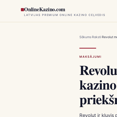
Pāriet uz galveno saturu
OnlineKazino.com
LATVIJAS PREMIUM ONLINE KAZINO CEĻVEDIS
Sākums
·
Raksti
·
Revolut ma
MAKSĀJUMI
Revolu
kazino
priekš
Revolut ir kļuvis