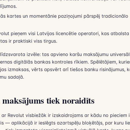
dījumos.
lās kartes un momentānie paziņojumi pārspēj tradicionālo
olut pieņem visi Latvijas licencētie operatori, kas atbalsta
s ir praktiski viss tirgus.
līdzsvarota izvēle: tas apvieno karšu maksājumu universā
rnas digitālās bankas kontroles rīkiem. Spēlētājiem, kuri
ējas izmaksas, vērts apsvērt arī tiešos banku risinājumus, 
umu sadaļā.
a maksājums tiek noraidīts
 ar Revolut visbiežāk ir izskaidrojams ar kādu no pieciem 
s — aplikācijā ir ieslēgts azartspēļu bloķētājs, par kuru li