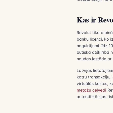
Kas ir Revo
Revolut tika dibinā
banku licenci, ko i
noguldījumi līdz 1
būtiska atšķirība 
naudas iestāde ar
Latvijas lietotājie
katru transakciju, 
virtuālās kartes, 
metožu ceļvedī
Rev
autentifikācijas r