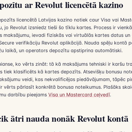
pozītu ar Revolut licencētā kazino
epozīts licencētā Latvijas kazino notiek caur Visa vai Mas
u, jo Revolut izsniedz tieši šo tīklu kartes. Process ir vienk
s maksājumu, ievadi fiziskās vai virtuālās kartes datus un 
cure verifikāciju Revolut aplikācijā. Nauda spēļu kontā p
 laikā, un operators depozītu apstiprina automātiski.
nianse, ko vērts zināt: tā kā maksājums tehniski ir karšu tr
s tiek klasificēts kā kartes depozīts. Atsevišķu bonusu no
aksājumu veidi, kas nekvalificējas piedāvājumam, tāpēc p
r vērts pārlasīt konkrētā bonusa noteikumus. Plašāks ska
umu darbību pieejams
Visa un Mastercard ceļvedī
.
cik ātri nauda nonāk Revolut kontā