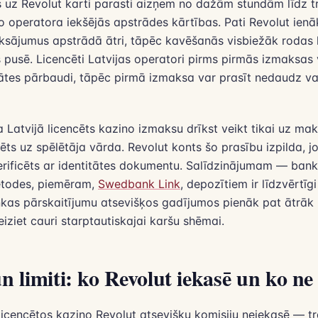
 uz Revolut karti parasti aizņem no dažām stundām līdz t
 operatora iekšējās apstrādes kārtības. Pati Revolut ien
sājumus apstrādā ātri, tāpēc kavēšanās visbiežāk rodas 
 pusē. Licencēti Latvijas operatori pirms pirmās izmaksas
itātes pārbaudi, tāpēc pirmā izmaksa var prasīt nedaudz va
ka Latvijā licencēts kazino izmaksu drīkst veikt tikai uz m
trēts uz spēlētāja vārda. Revolut konts šo prasību izpilda, jo
erificēts ar identitātes dokumentu. Salīdzinājumam — ban
metodes, piemēram,
Swedbank Link
, depozītiem ir līdzvērtīgi
kas pārskaitījumu atsevišķos gadījumos pienāk pat ātrāk
iziet cauri starptautiskajai karšu shēmai.
n limiti: ko Revolut iekasē un ko ne
cencētos kazino Revolut atsevišķu komisiju neiekasē — tr