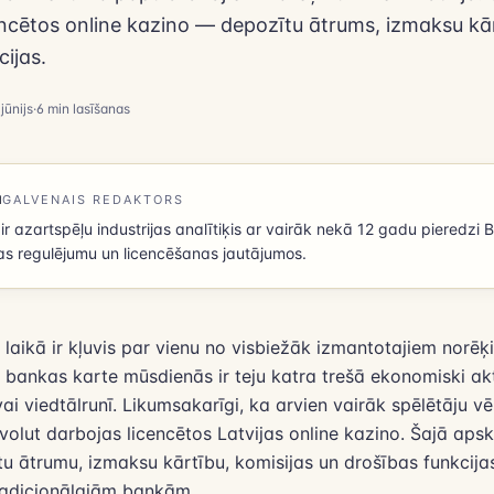
encētos online kazino — depozītu ātrums, izmaksu kār
ijas.
jūnijs
·
6
min lasīšanas
a
GALVENAIS REDAKTORS
ir azartspēļu industrijas analītiķis ar vairāk nekā 12 gadu pieredzi Ba
as regulējumu un licencēšanas jautājumos.
laikā ir kļuvis par vienu no visbiežāk izmantotajiem norēķ
s bankas karte mūsdienās ir teju katra trešā ekonomiski ak
i viedtālrunī. Likumsakarīgi, ka arvien vairāk spēlētāju vē
evolut darbojas licencētos Latvijas online kazino. Šajā aps
u ātrumu, izmaksu kārtību, komisijas un drošības funkcija
tradicionālajām bankām.