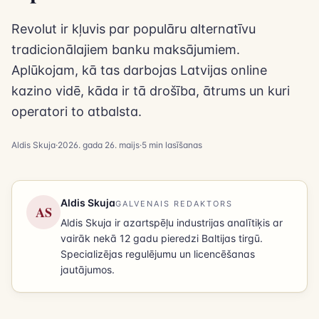
Revolut ir kļuvis par populāru alternatīvu
tradicionālajiem banku maksājumiem.
Aplūkojam, kā tas darbojas Latvijas online
kazino vidē, kāda ir tā drošība, ātrums un kuri
operatori to atbalsta.
Aldis Skuja
·
2026. gada 26. maijs
·
5
min lasīšanas
Aldis Skuja
GALVENAIS REDAKTORS
AS
Aldis Skuja ir azartspēļu industrijas analītiķis ar
vairāk nekā 12 gadu pieredzi Baltijas tirgū.
Specializējas regulējumu un licencēšanas
jautājumos.