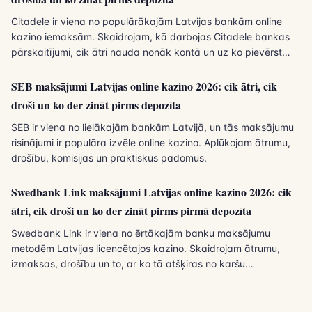
Citadele ir viena no populārākajām Latvijas bankām online
kazino iemaksām. Skaidrojam, kā darbojas Citadele bankas
pārskaitījumi, cik ātri nauda nonāk kontā un uz ko pievērst
uzmanību.
SEB maksājumi Latvijas online kazino 2026: cik ātri, cik
droši un ko der zināt pirms depozīta
SEB ir viena no lielākajām bankām Latvijā, un tās maksājumu
risinājumi ir populāra izvēle online kazino. Aplūkojam ātrumu,
drošību, komisijas un praktiskus padomus.
Swedbank Link maksājumi Latvijas online kazino 2026: cik
ātri, cik droši un ko der zināt pirms pirmā depozīta
Swedbank Link ir viena no ērtākajām banku maksājumu
metodēm Latvijas licencētajos kazino. Skaidrojam ātrumu,
izmaksas, drošību un to, ar ko tā atšķiras no karšu
pārskaitījumiem.