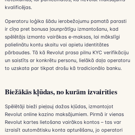
kvalificējas.
Operatoru loģika šādu ierobežojumu pamatā parasti
ir cīņa pret bonusa ļaunprātīgu izmantošanu, kad
spēlētājs izmanto vairākas e-maksas, lai mākslīgi
palielinātu kontu skaitu vai apietu identitātes
pārbaudes. Tā kā Revolut prasa pilnu KYC verifikāciju
un saistīts ar konkrētu personu, lielākā daļa operatoru
to uzskata par tikpat drošu kā tradicionālo banku.
Biežākās kļūdas, no kurām izvairīties
Spēlētāji bieži pieļauj dažas kļūdas, izmantojot
Revolut online kazino maksājumiem. Pirmā ir vienas
Revolut kartes lietošana vairākos kontos – tas var
izraisīt automātisku konta apturēšanu, jo operatori