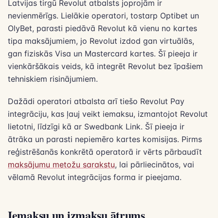
Latvijas tirgū Revolut atbalsts joprojām ir
nevienmērīgs. Lielākie operatori, tostarp Optibet un
OlyBet, parasti piedāvā Revolut kā vienu no kartes
tipa maksājumiem, jo Revolut izdod gan virtuālās,
gan fiziskās Visa un Mastercard kartes. Šī pieeja ir
vienkāršākais veids, kā integrēt Revolut bez īpašiem
tehniskiem risinājumiem.
Dažādi operatori atbalsta arī tiešo Revolut Pay
integrāciju, kas ļauj veikt iemaksu, izmantojot Revolut
lietotni, līdzīgi kā ar Swedbank Link. Šī pieeja ir
ātrāka un parasti nepiemēro kartes komisijas. Pirms
reģistrēšanās konkrētā operatorā ir vērts pārbaudīt
maksājumu metožu sarakstu
, lai pārliecinātos, vai
vēlamā Revolut integrācijas forma ir pieejama.
Iemaksu un izmaksu ātrums