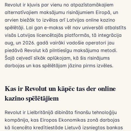
Revolut ir kļuvis par vienu no atpazīstamākajiem
alternatīvajiem maksājumu risinājumiem Eiropā, un
arvien biežāk to izvēlas arī Latvijas online kazino
spēlētāji. Lai gan e-makss vēl nav universāli atbalstīts
visās Latvijas licencētajās platformās, tā integrācija
aug, un 2026. gadā vairāki vadošie operatori jau
piedāvā Revolut kā pilntiesīgu maksājuma metodi.
Šajā ceļvedī sīkāk aplūkojam, kā šis risinājums
darbojas un kas spēlētājam jāzina pirms izvēles.
Kas ir Revolut un kāpēc tas der online
kazino spēlētājiem
Revolut ir Lielbritānijā dibināta finanšu tehnoloģiju
kompānija, kas Eiropas Ekonomikas zonā darbojas
kā licencēta kredītiestāde Lietuvā izsniegtas bankas