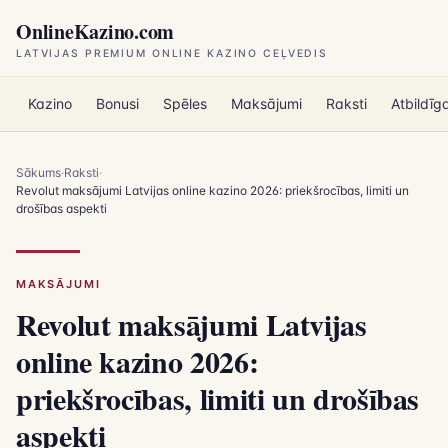
Pāriet uz galveno saturu
OnlineKazino.com
LATVIJAS PREMIUM ONLINE KAZINO CEĻVEDIS
Kazino
Bonusi
Spēles
Maksājumi
Raksti
Atbildīg
Sākums
·
Raksti
·
Revolut maksājumi Latvijas online kazino 2026: priekšrocības, limiti un
drošības aspekti
MAKSĀJUMI
Revolut maksājumi Latvijas
online kazino 2026:
priekšrocības, limiti un drošības
aspekti