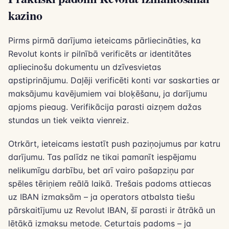
kazino
Pirms pirmā darījuma ieteicams pārliecināties, ka
Revolut konts ir pilnībā verificēts ar identitātes
apliecinošu dokumentu un dzīvesvietas
apstiprinājumu. Daļēji verificēti konti var saskarties ar
maksājumu kavējumiem vai bloķēšanu, ja darījumu
apjoms pieaug. Verifikācija parasti aizņem dažas
stundas un tiek veikta vienreiz.
Otrkārt, ieteicams iestatīt push paziņojumus par katru
darījumu. Tas palīdz ne tikai pamanīt iespējamu
nelikumīgu darbību, bet arī vairo pašapziņu par
spēles tēriņiem reālā laikā. Trešais padoms attiecas
uz IBAN izmaksām – ja operators atbalsta tiešu
pārskaitījumu uz Revolut IBAN, šī parasti ir ātrākā un
lētākā izmaksu metode. Ceturtais padoms – ja