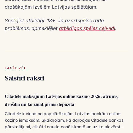
drošākajām izvēlēm Latvijas spēlētājam.
Spēlējiet atbildīgi. 18+. Ja azartspēles rada
problēmas, apmeklējiet
atbildīgas spēles ceļvedi
.
LASĪT VĒL
Saistīti raksti
Citadele maksājumi Latvijas online kazino 2026: ātrums,
drošība un ko zināt pirms depozīta
Citadele ir viena no populārākajām Latvijas bankām online
kazino iemaksām. Skaidrojam, kā darbojas Citadele bankas
pārskaitījumi, cik ātri nauda nonāk kontā un uz ko pievērst