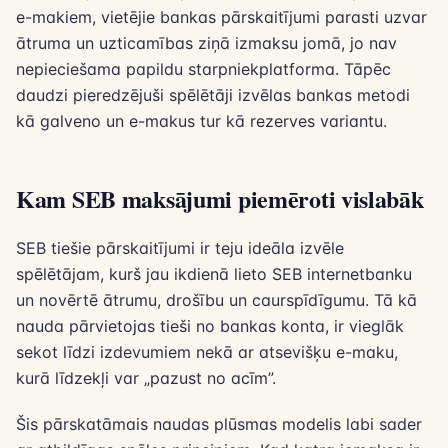
e-makiem, vietējie bankas pārskaitījumi parasti uzvar
ātruma un uzticamības ziņā izmaksu jomā, jo nav
nepieciešama papildu starpniekplatforma. Tāpēc
daudzi pieredzējuši spēlētāji izvēlas bankas metodi
kā galveno un e-makus tur kā rezerves variantu.
Kam SEB maksājumi piemēroti vislabāk
SEB tiešie pārskaitījumi ir teju ideāla izvēle
spēlētājam, kurš jau ikdienā lieto SEB internetbanku
un novērtē ātrumu, drošību un caurspīdīgumu. Tā kā
nauda pārvietojas tieši no bankas konta, ir vieglāk
sekot līdzi izdevumiem nekā ar atsevišķu e-maku,
kurā līdzekļi var „pazust no acīm”.
Šis pārskatāmais naudas plūsmas modelis labi sader