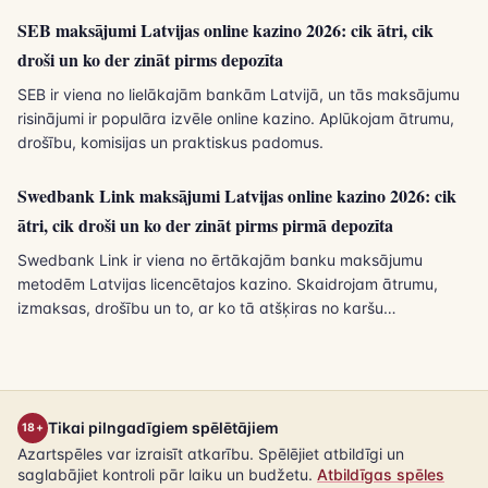
uzmanību.
SEB maksājumi Latvijas online kazino 2026: cik ātri, cik
droši un ko der zināt pirms depozīta
SEB ir viena no lielākajām bankām Latvijā, un tās maksājumu
risinājumi ir populāra izvēle online kazino. Aplūkojam ātrumu,
drošību, komisijas un praktiskus padomus.
Swedbank Link maksājumi Latvijas online kazino 2026: cik
ātri, cik droši un ko der zināt pirms pirmā depozīta
Swedbank Link ir viena no ērtākajām banku maksājumu
metodēm Latvijas licencētajos kazino. Skaidrojam ātrumu,
izmaksas, drošību un to, ar ko tā atšķiras no karšu
pārskaitījumiem.
Tikai pilngadīgiem spēlētājiem
18+
Azartspēles var izraisīt atkarību. Spēlējiet atbildīgi un
saglabājiet kontroli pār laiku un budžetu.
Atbildīgas spēles