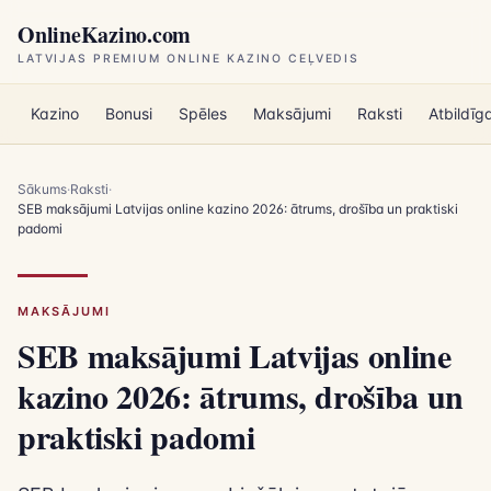
Pāriet uz galveno saturu
OnlineKazino.com
LATVIJAS PREMIUM ONLINE KAZINO CEĻVEDIS
Kazino
Bonusi
Spēles
Maksājumi
Raksti
Atbildīg
Sākums
·
Raksti
·
SEB maksājumi Latvijas online kazino 2026: ātrums, drošība un praktiski
padomi
MAKSĀJUMI
SEB maksājumi Latvijas online
kazino 2026: ātrums, drošība un
praktiski padomi