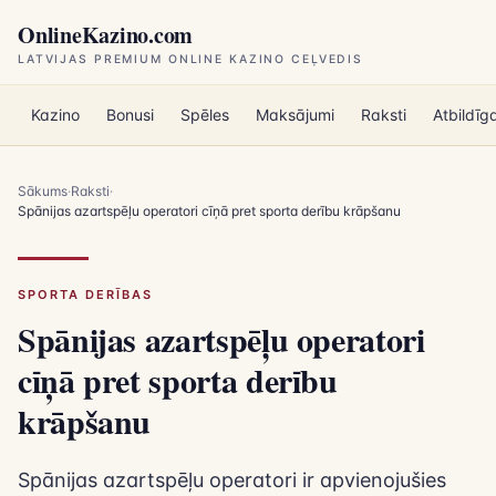
Pāriet uz galveno saturu
OnlineKazino.com
LATVIJAS PREMIUM ONLINE KAZINO CEĻVEDIS
Kazino
Bonusi
Spēles
Maksājumi
Raksti
Atbildīg
Sākums
·
Raksti
·
Spānijas azartspēļu operatori cīņā pret sporta derību krāpšanu
SPORTA DERĪBAS
Spānijas azartspēļu operatori
cīņā pret sporta derību
krāpšanu
Spānijas azartspēļu operatori ir apvienojušies