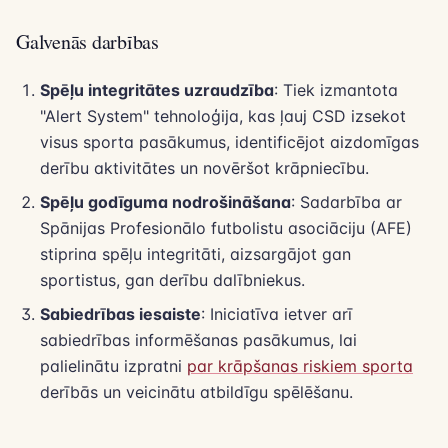
Galvenās darbības
Spēļu integritātes uzraudzība
: Tiek izmantota
"Alert System" tehnoloģija, kas ļauj CSD izsekot
visus sporta pasākumus, identificējot aizdomīgas
derību aktivitātes un novēršot krāpniecību.
Spēļu godīguma nodrošināšana
: Sadarbība ar
Spānijas Profesionālo futbolistu asociāciju (AFE)
stiprina spēļu integritāti, aizsargājot gan
sportistus, gan derību dalībniekus.
Sabiedrības iesaiste
: Iniciatīva ietver arī
sabiedrības informēšanas pasākumus, lai
palielinātu izpratni
par krāpšanas riskiem sporta
derībās un veicinātu atbildīgu spēlēšanu.