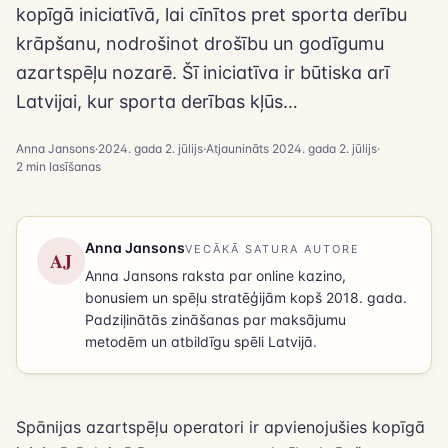
kopīgā iniciatīvā, lai cīnītos pret sporta derību
krāpšanu, nodrošinot drošību un godīgumu
azartspēļu nozarē. Šī iniciatīva ir būtiska arī
Latvijai, kur sporta derības kļūs…
Anna Jansons
·
2024. gada 2. jūlijs
·
Atjaunināts
2024. gada 2. jūlijs
·
2
min lasīšanas
Anna Jansons
VECĀKĀ SATURA AUTORE
AJ
Anna Jansons raksta par online kazino,
bonusiem un spēļu stratēģijām kopš 2018. gada.
Padziļinātās zināšanas par maksājumu
metodēm un atbildīgu spēli Latvijā.
Spānijas azartspēļu operatori ir apvienojušies kopīgā