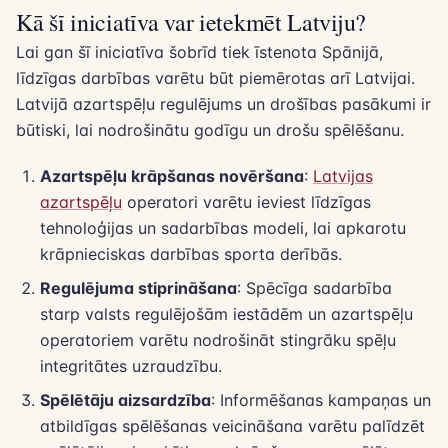
Kā šī iniciatīva var ietekmēt Latviju?
Lai gan šī iniciatīva šobrīd tiek īstenota Spānijā,
līdzīgas darbības varētu būt piemērotas arī Latvijai.
Latvijā azartspēļu regulējums un drošības pasākumi ir
būtiski, lai nodrošinātu godīgu un drošu spēlēšanu.
Azartspēļu krāpšanas novēršana
:
Latvijas
azartspēļu
operatori varētu ieviest līdzīgas
tehnoloģijas un sadarbības modeli, lai apkarotu
krāpnieciskas darbības sporta derībās.
Regulējuma stiprināšana
: Spēcīga sadarbība
starp valsts regulējošām iestādēm un azartspēļu
operatoriem varētu nodrošināt stingrāku spēļu
integritātes uzraudzību.
Spēlētāju aizsardzība
: Informēšanas kampaņas un
atbildīgas spēlēšanas veicināšana varētu palīdzēt