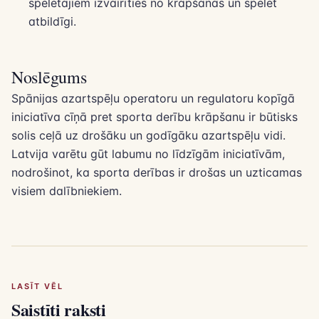
spēlētājiem izvairīties no krāpšanas un spēlēt
atbildīgi.
Noslēgums
Spānijas azartspēļu operatoru un regulatoru kopīgā
iniciatīva cīņā pret sporta derību krāpšanu ir būtisks
solis ceļā uz drošāku un godīgāku azartspēļu vidi.
Latvija varētu gūt labumu no līdzīgām iniciatīvām,
nodrošinot, ka sporta derības ir drošas un uzticamas
visiem dalībniekiem.
LASĪT VĒL
Saistīti raksti