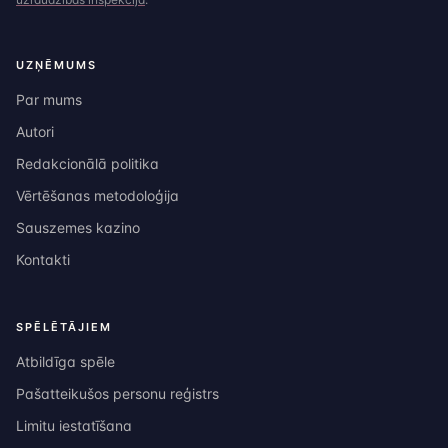
UZŅĒMUMS
Par mums
Autori
Redakcionālā politika
Vērtēšanas metodoloģija
Sauszemes kazino
Kontakti
SPĒLĒTĀJIEM
Atbildīga spēle
Pašatteikušos personu reģistrs
Limitu iestatīšana