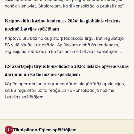
nonāk vienuviet. Skaidrojam, ko šī konsolidācija praksē nozīmē
spēlētājam Latvijā.
Kriptovalūtu kazino tendences 2026: ko globālais virziens
nozīmē Latvijas spēlētājam
Kriptovalūtu kazino aug starptautiskajā tirgū, bet regulētajā
ES vidē situācija ir citāda. Aplūkojam globālās tendences,
regulējuma robežas un ko tas nozīmē Latvijas spēlētājam
2026. gadā.
ES azartspēļu tirgus konsolidācija 2026: lielākie apvienošanās
darījumi un ko tie nozīmē spēlētājiem
Kāpēc operatori un programmatūras piegādātāji apvienojas,
kā ES regulatori uz to reaģē un ko konsolidācija nozīmē
Latvijas spēlētājam.
Tikai pilngadīgiem spēlētājiem
18+