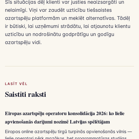
Šīs situācijas dēļ klienti var justies neaizsargāti un
nelaimīgi. Viņi var zaudēt uzticību tiešsaistes
azartspēļu platformām un meklēt alternatīvas. Tādēļ
ir būtiski, lai uzņēmumi strādātu, lai atjaunotu klientu
uzticību un nodrošinātu godprātīgu un godīgu
azartspēļu vidi.
LASĪT VĒL
Saistīti raksti
Eiropas azartspēļu operatoru konsolidācija 2026: ko lielie
apvienošanās darījumi nozīmē Latvijas spēlētājam
Eiropas online azartspēļu tirgū turpinās apvienošanās vilnis —
lielie operatori pērk mazākos, bet programmatūras studijas