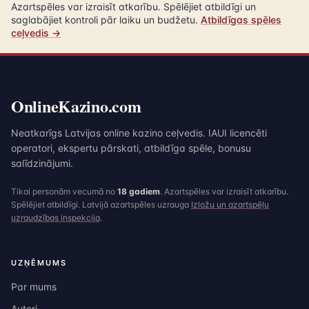
Azartspēles var izraisīt atkarību. Spēlējiet atbildīgi un
saglabājiet kontroli pār laiku un budžetu.
Atbildīgas spēles
ceļvedis →
OnlineKazino.com
Neatkarīgs Latvijas online kazino ceļvedis. IAUI licencēti
operatori, ekspertu pārskati, atbildīga spēle, bonusu
salīdzinājumi.
Tikai personām vecumā no
18 gadiem
. Azartspēles var izraisīt atkarību.
Spēlējiet atbildīgi. Latvijā azartspēles uzrauga
Izložu un azartspēļu
uzraudzības inspekcija
.
UZŅĒMUMS
Par mums
Autori