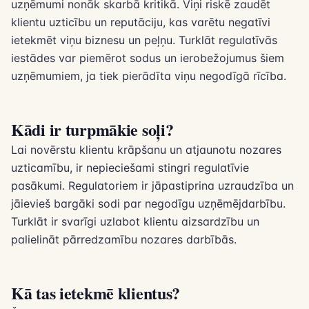
uzņēmumi nonāk skarbā kritikā. Viņi riskē zaudēt
klientu uzticību un reputāciju, kas varētu negatīvi
ietekmēt viņu biznesu un peļņu. Turklāt regulatīvās
iestādes var piemērot sodus un ierobežojumus šiem
uzņēmumiem, ja tiek pierādīta viņu negodīgā rīcība.
Kādi ir turpmākie soļi?
Lai novērstu klientu krāpšanu un atjaunotu nozares
uzticamību, ir nepieciešami stingri regulatīvie
pasākumi. Regulatoriem ir jāpastiprina uzraudzība un
jāievieš bargāki sodi par negodīgu uzņēmējdarbību.
Turklāt ir svarīgi uzlabot klientu aizsardzību un
palielināt pārredzamību nozares darbībās.
Kā tas ietekmē klientus?