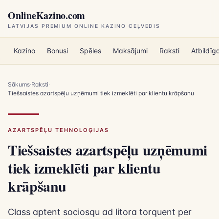
Pāriet uz galveno saturu
OnlineKazino.com
LATVIJAS PREMIUM ONLINE KAZINO CEĻVEDIS
Kazino
Bonusi
Spēles
Maksājumi
Raksti
Atbildīg
Sākums
·
Raksti
·
Tiešsaistes azartspēļu uzņēmumi tiek izmeklēti par klientu krāpšanu
AZARTSPĒĻU TEHNOLOĢIJAS
Tiešsaistes azartspēļu uzņēmumi
tiek izmeklēti par klientu
krāpšanu
Class aptent sociosqu ad litora torquent per