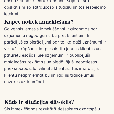
apsūdzēti par klientu krāpšanu. Šajā rakstā
apskatīsim šo satraucošo situāciju un tās iespējamo
ietekmi.
Kāpēc notiek izmeklēšana?
Galvenais iemesls izmeklēšanai ir aizdomas par
uzņēmumu negodīgu rīcību pret klientiem. Ir
parādījušies pierādījumi par to, ka daži uzņēmumi ir
veikuši krāpšanu, lai piesaistītu jaunus klientus un
paturētu esošos. Šie uzņēmumi ir publicējuši
maldinošas reklāmas un piedāvājuši nepatiesas
priekšrocības, lai vilinātu klientus. Tas ir izraisījis
klientu neapmierinātību un radījis traucējumus
nozares uzticamībai.
Kāds ir situācijas stāvoklis?
Šīs izmeklēšanas rezultātā tiešsaistes azartspēļu