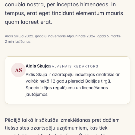
conubia nostra, per inceptos himenaeos. In
tempus, erat eget tincidunt elementum mauris
quam laoreet erat.
Aldis Skuja
·
2022. gada 8. novembris
·
Atjaunināts
2024. gada 6. marts
·
2
min lasīšanas
Aldis Skuja
GALVENAIS REDAKTORS
AS
Aldis Skuja ir azartspēļu industrijas analītiķis ar
vairāk nekā 12 gadu pieredzi Baltijas tirgū.
Specializējas regulējumu un licencēšanas
jautājumos.
Pēdējā laikā ir sākušās izmeklēšanas pret dažiem
tiešsaistes azartspēļu uzņēmumiem, kas tiek