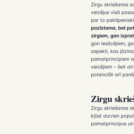
Zirgu skriešanas sa
veicējus visā pasau
par to pakāpenisk
pazīstama, bet pot
zirgiem, gan izprat
gan iesācējiem, ga
aspekti, kas jāzina
pamatprincipiem ie
veicējiem – šeit a
potenciāli arī pan
Zirgu skri
Zirgu skriešanas d
kļūst aizvien popul
pamatprincipus un