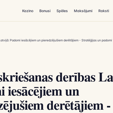
Kazino
Bonusi
Spēles
Maksājumi
Raksti
Latvijā: Padomi iesācējiem un pieredzējušiem derētājiem - Stratēģijas un padom
skriešanas derības La
 iesācējiem un
zējušiem derētājiem -