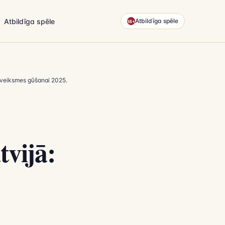
Atbildīga spēle
Atbildīga spēle
18+
i veiksmes gūšanai 2025.
tvijā: