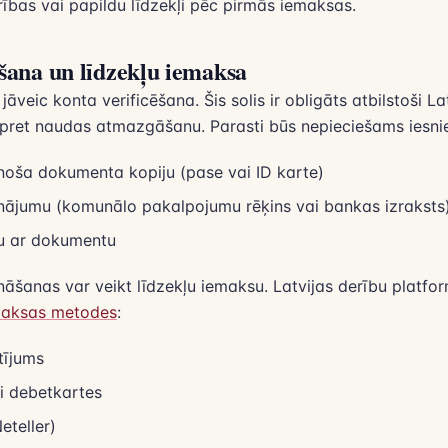
bas vai papildu līdzekļi pēc pirmās iemaksas.
ēšana un līdzekļu iemaksa
 jāveic konta verificēšana. Šis solis ir obligāts atbilstoši La
pret naudas atmazgāšanu. Parasti būs nepieciešams iesnie
noša dokumenta kopiju (pase vai ID karte)
inājumu (komunālo pakalpojumu rēķins vai bankas izraksts
ju ar dokumentu
nāšanas var veikt līdzekļu iemaksu. Latvijas derību platfo
maksas metodes
:
tījums
i debetkartes
eteller)