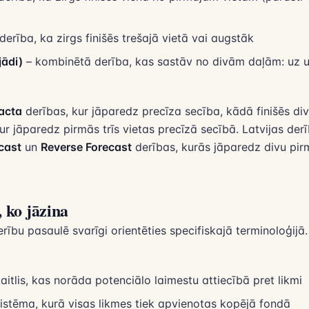
derība, ka zirgs finišēs trešajā vietā vai augstāk
ādi)
– kombinētā derība, kas sastāv no divām daļām: uz 
acta
derības, kur jāparedz precīza secība, kādā finišēs div
kur jāparedz pirmās trīs vietas precīzā secībā. Latvijas derī
cast
un
Reverse Forecast
derības, kurās jāparedz divu pir
 ko jāzina
rību pasaulē svarīgi orientēties specifiskajā terminoloģijā.
aitlis, kas norāda potenciālo laimestu attiecībā pret likmi
istēma, kurā visas likmes tiek apvienotas kopējā fondā