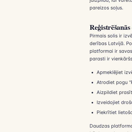
jāizpilda, lai varēt
pareizos soļus.
Reģistrēšanās
Pirmais solis ir iz
derības Latvijā. Po
platformai ir sava
parasti ir vienkāršs
Apmeklējiet izv
Atrodiet pogu "R
Aizpildiet pras
Izveidojiet droš
Piekrītiet liet
Daudzas platformas