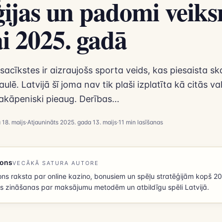
ģijas un padomi veik
i 2025. gadā
sacīkstes ir aizraujošs sporta veids, kas piesaista sk
ulē. Latvijā šī joma nav tik plaši izplatīta kā citās val
pakāpeniski pieaug. Derības…
 18. maijs
·
Atjaunināts
2025. gada 13. maijs
·
11
min lasīšanas
ons
VECĀKĀ SATURA AUTORE
ns raksta par online kazino, bonusiem un spēļu stratēģijām kopš 2
ās zināšanas par maksājumu metodēm un atbildīgu spēli Latvijā.