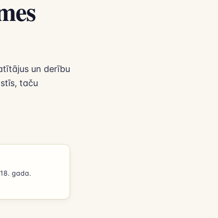
smes
atītājus un derību
stīs, taču
018. gada.