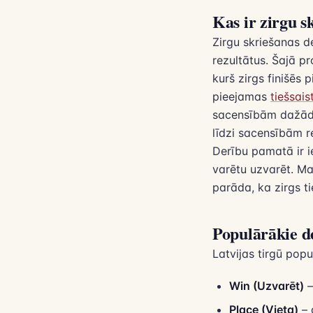
Kas ir zirgu s
Zirgu skriešanas de
rezultātus. Šajā p
kurš zirgs finišēs p
pieejamas
tiešsais
sacensībām dažādās
līdzi sacensībām r
Derību pamatā ir i
varētu uzvarēt. Ma
parāda, ka zirgs ti
Populārākie de
Latvijas tirgū popu
Win (Uzvarēt)
–
Place (Vieta)
– 