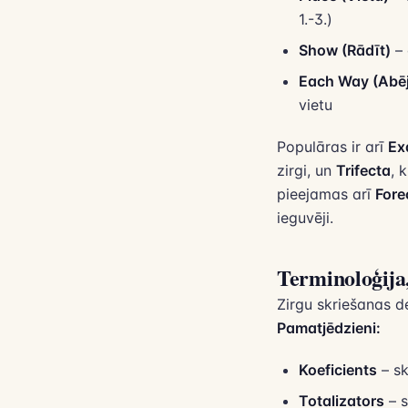
1.-3.)
Show (Rādīt)
– 
Each Way (Abēj
vietu
Populāras ir arī
Ex
zirgi, un
Trifecta
, 
pieejamas arī
Fore
ieguvēji.
Terminoloģija,
Zirgu skriešanas de
Pamatjēdzieni:
Koeficients
– sk
Totalizators
– s