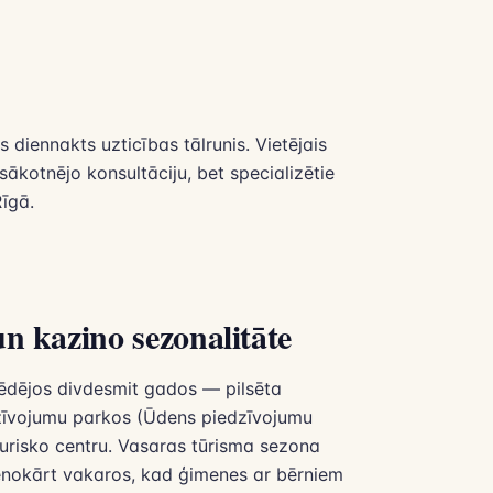
diennakts uzticības tālrunis. Vietējais
sākotnējo konsultāciju, bet specializētie
Rīgā.
n kazino sezonalitāte
 pēdējos divdesmit gados — pilsēta
edzīvojumu parkos (Ūdens piedzīvojumu
urisko centru. Vasaras tūrisma sezona
enokārt vakaros, kad ģimenes ar bērniem