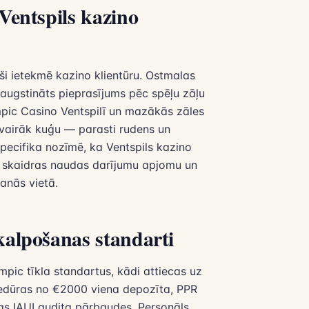
Ventspils kazino
eši ietekmē kazino klientūru. Ostmalas
ugstināts pieprasījums pēc spēļu zāļu
pic Casino Ventspilī un mazākās zāles
 vairāk kuģu — parasti rudens un
pecifika nozīmē, ka Ventspils kazino
 skaidras naudas darījumu apjomu un
anās vietā.
kalpošanas standarti
pic tīkla standartus, kādi attiecas uz
edūras no €2000 viena depozīta, PPR
āras IAUI audita pārbaudes. Personāls