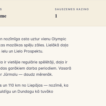
NS
SAUSZEMES KAZINO
eme
1
un nozīmīga osta uztur vienu Olympic
kas mazākas spēļu zāles. Lielākā daļa
 ielu un Lielo Prospektu.
 ir vietējie regulārie spēlētāji, daļa ir
rodas garākiem darba periodiem. Vasarā
ot ar Jūrmalu — daudz mērenāk.
 un 110 km no Liepājas — nozīmē, ka
 Kuldīgu un Dundagu kā tuvāko