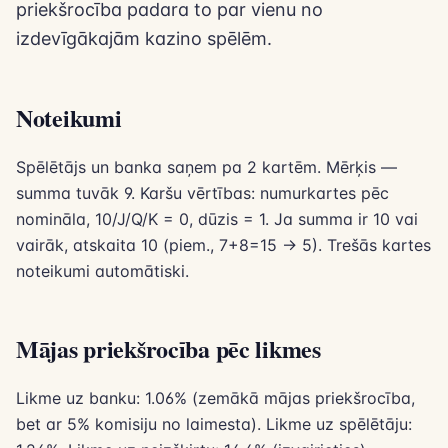
priekšrocība padara to par vienu no
izdevīgākajām kazino spēlēm.
Noteikumi
Spēlētājs un banka saņem pa 2 kartēm. Mērķis —
summa tuvāk 9. Karšu vērtības: numurkartes pēc
nomināla, 10/J/Q/K = 0, dūzis = 1. Ja summa ir 10 vai
vairāk, atskaita 10 (piem., 7+8=15 → 5). Trešās kartes
noteikumi automātiski.
Mājas priekšrocība pēc likmes
Likme uz banku: 1.06% (zemākā mājas priekšrocība,
bet ar 5% komisiju no laimesta). Likme uz spēlētāju: