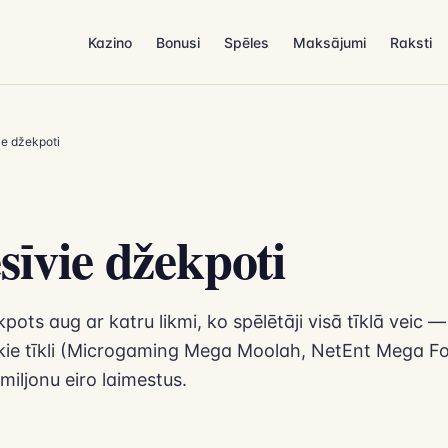
Kazino
Bonusi
Spēles
Maksājumi
Raksti
ie džekpoti
sīvie džekpoti
pots aug ar katru likmi, ko spēlētāji visā tīklā veic —
ākie tīkli (Microgaming Mega Moolah, NetEnt Mega Fo
miljonu eiro laimestus.