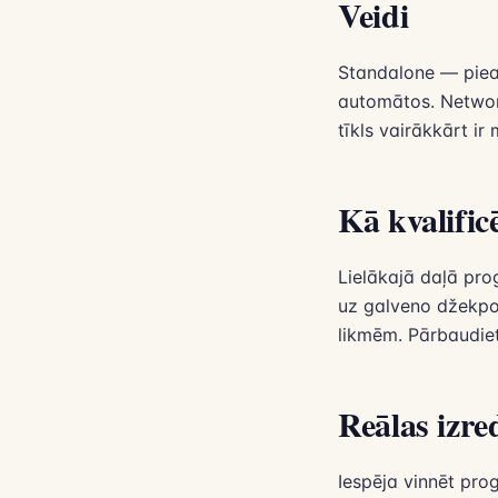
Veidi
Standalone — piea
automātos. Networ
tīkls vairākkārt ir 
Kā kvalificē
Lielākajā daļā prog
uz galveno džekpo
likmēm. Pārbaudiet
Reālas izre
Iespēja vinnēt pro