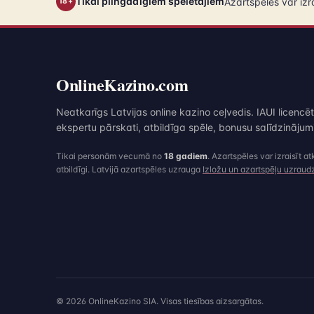
Tikai pilngadīgiem spēlētājiem
Azartspēles var izra
18+
OnlineKazino.com
Neatkarīgs Latvijas online kazino ceļvedis. IAUI licencēt
ekspertu pārskati, atbildīga spēle, bonusu salīdzinājumi
Tikai personām vecumā no
18 gadiem
. Azartspēles var izraisīt at
atbildīgi. Latvijā azartspēles uzrauga
Izložu un azartspēļu uzraud
©
2026
OnlineKazino SIA
. Visas tiesības aizsargātas.