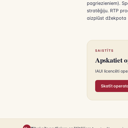
pagriezieniem). Sp
stratēģiju. RTP pr
aizplūst džekpota 
SAISTĪTS
Apskatiet o
IAUI licencēti ope
Skatīt operat