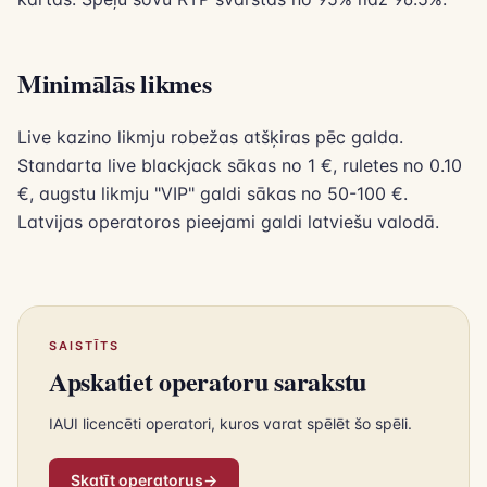
Minimālās likmes
Live kazino likmju robežas atšķiras pēc galda.
Standarta live blackjack sākas no 1 €, ruletes no 0.10
€, augstu likmju "VIP" galdi sākas no 50-100 €.
Latvijas operatoros pieejami galdi latviešu valodā.
SAISTĪTS
Apskatiet operatoru sarakstu
IAUI licencēti operatori, kuros varat spēlēt šo spēli.
Skatīt operatorus
→