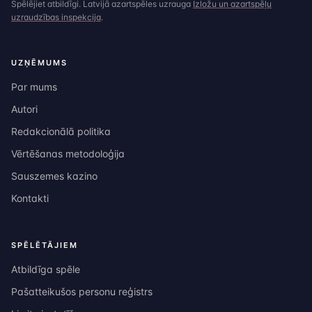
Spēlējiet atbildīgi. Latvijā azartspēles uzrauga
Izložu un azartspēļu
uzraudzības inspekcija
.
UZŅĒMUMS
Par mums
Autori
Redakcionālā politika
Vērtēšanas metodoloģija
Sauszemes kazino
Kontakti
SPĒLĒTĀJIEM
Atbildīga spēle
Pašatteikušos personu reģistrs