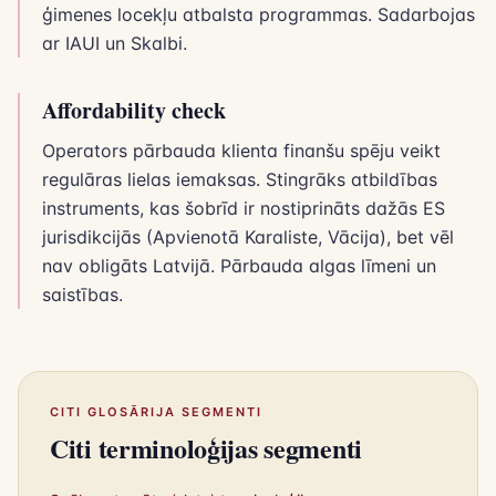
ģimenes locekļu atbalsta programmas. Sadarbojas
ar IAUI un Skalbi.
Affordability check
Operators pārbauda klienta finanšu spēju veikt
regulāras lielas iemaksas. Stingrāks atbildības
instruments, kas šobrīd ir nostiprināts dažās ES
jurisdikcijās (Apvienotā Karaliste, Vācija), bet vēl
nav obligāts Latvijā. Pārbauda algas līmeni un
saistības.
CITI GLOSĀRIJA SEGMENTI
Citi terminoloģijas segmenti