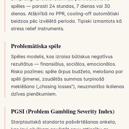
spēles — parasti 24 stundas, 7 dienas vai 30
dienas. Atšķirībā no PPR, cooling-off automātiski
beidzas pēc izvēlētā perioda. Tipiski izmantots kā
stress relief instruments.
Problemātiska spēle
Spēles modelis, kas izraisa būtiskus negatīvus
rezultātus — finansiālus, sociālos, emocionālos.
Riska pazīmes: spēle ārpus budžeta, melošana par
spēli ģimenei, zaudētās summas turpinošā
meklēšana („chasing losses”), neuzmanība ikdienas
dzīves pienākumiem.
PGSI (Problem Gambling Severity Index)
Starptautiskā standarta pašvērtēšanas anketa,