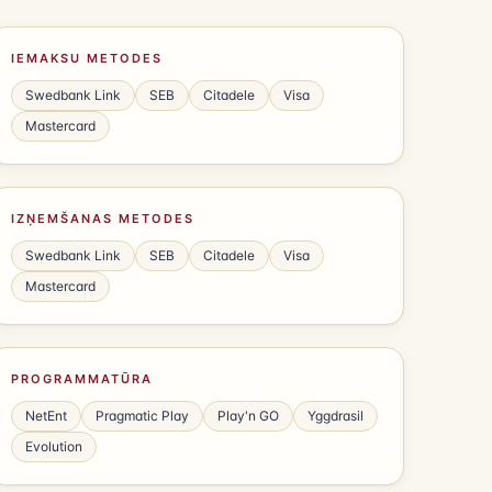
IEMAKSU METODES
Swedbank Link
SEB
Citadele
Visa
Mastercard
IZŅEMŠANAS METODES
Swedbank Link
SEB
Citadele
Visa
Mastercard
PROGRAMMATŪRA
NetEnt
Pragmatic Play
Play'n GO
Yggdrasil
Evolution