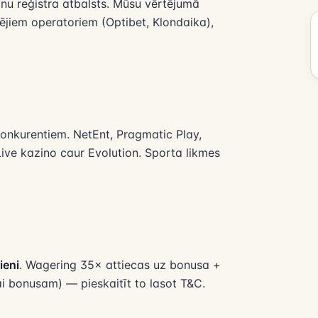
onu reģistra atbalsts. Mūsu vērtējumā
tējiem operatoriem (Optibet, Klondaika),
onkurentiem. NetEnt, Pragmatic Play,
Live kazino caur Evolution. Sporta likmes
ieni
. Wagering 35× attiecas uz bonusa +
 bonusam) — pieskaitīt to lasot T&C.