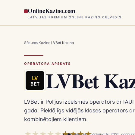
Pāriet uz galveno saturu
OnlineKazino.com
LATVIJAS PREMIUM ONLINE KAZINO CEĻVEDIS
Sākums
·
Kazino
·
LVBet Kazino
OPERATORA APSKATS
LVBet Kaz
LVBet ir Polijas izcelsmes operators ar IAUI 
gada. Pieklājīgs vidējās klases operators a
kombinētajiem klientiem.
★★★★★
★★★★★
3.90
Pēdējoreiz pārbaudīts:
2025. gada 27