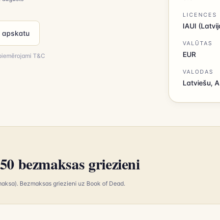
LICENCES
IAUI (Latvij
o apskatu
VALŪTAS
EUR
m piemērojami T&C
VALODAS
Latviešu, A
50 bezmaksas griezieni
maksa). Bezmaksas griezieni uz Book of Dead.