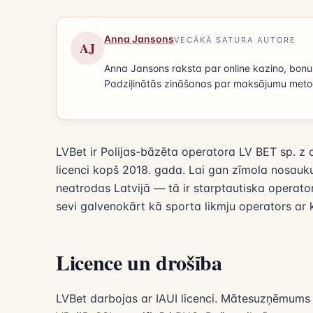
Anna Jansons
VECĀKĀ SATURA AUTORE
AJ
Anna Jansons raksta par online kazino, bonu
Padziļinātās zināšanas par maksājumu metodē
LVBet ir Polijas-bāzēta operatora LV BET sp. z o
licenci kopš 2018. gada. Lai gan zīmola nosau
neatrodas Latvijā — tā ir starptautiska operatora
sevi galvenokārt kā sporta likmju operators ar 
Licence un drošība
LVBet darbojas ar IAUI licenci. Mātesuzņēmums LV