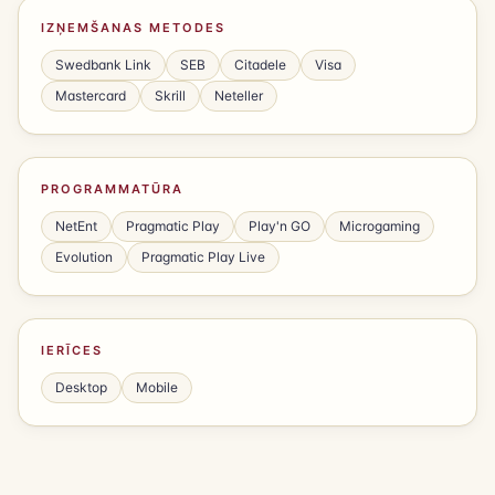
IZŅEMŠANAS METODES
Swedbank Link
SEB
Citadele
Visa
Mastercard
Skrill
Neteller
PROGRAMMATŪRA
NetEnt
Pragmatic Play
Play'n GO
Microgaming
Evolution
Pragmatic Play Live
IERĪCES
Desktop
Mobile