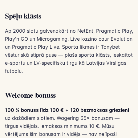
Spēļu klāsts
Ap 2000 slotu galvenokārt no NetEnt, Pragmatic Play,
Play'n GO un Microgaming. Live kazino caur Evolution
un Pragmatic Play Live. Sporta likmes ir Tonybet
vēsturiskā stiprā puse — plašs sporta klāsts, ieskaitot
e-sportu un LV-specifisku tirgu kā Latvijas Virsligas
futbolu.
Welcome bonuss
100 % bonuss līdz 100 €
+
120 bezmaksas griezieni
uz dažādiem slotiem. Wagering 35× bonusam —
tirgus vidējais. Iemaksas minimums 10 €. Mūsu
vērtējums šim bonusam ir vidējs — nav ne īpaši