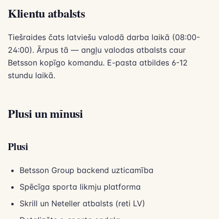
Klientu atbalsts
Tiešraides čats latviešu valodā darba laikā (08:00-
24:00). Ārpus tā — angļu valodas atbalsts caur
Betsson kopīgo komandu. E-pasta atbildes 6-12
stundu laikā.
Plusi un mīnusi
Plusi
Betsson Group backend uzticamība
Spēcīga sporta likmju platforma
Skrill un Neteller atbalsts (reti LV)