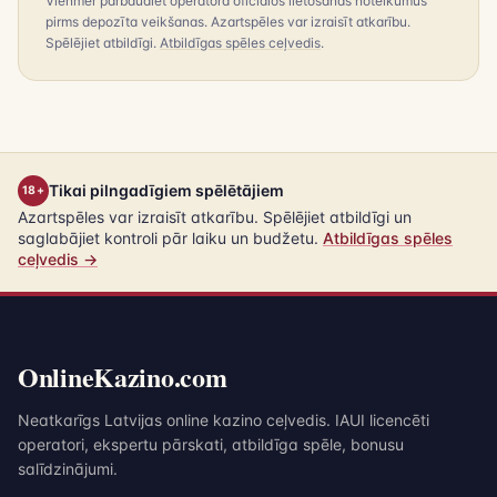
Vienmēr pārbaudiet operatora oficiālos lietošanas noteikumus
pirms depozīta veikšanas. Azartspēles var izraisīt atkarību.
Spēlējiet atbildīgi.
Atbildīgas spēles ceļvedis
.
Tikai pilngadīgiem spēlētājiem
18+
Azartspēles var izraisīt atkarību. Spēlējiet atbildīgi un
saglabājiet kontroli pār laiku un budžetu.
Atbildīgas spēles
ceļvedis →
OnlineKazino.com
Neatkarīgs Latvijas online kazino ceļvedis. IAUI licencēti
operatori, ekspertu pārskati, atbildīga spēle, bonusu
salīdzinājumi.