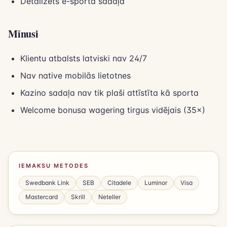
Detalizēts e-sporta sadaļa
Mīnusi
Klientu atbalsts latviski nav 24/7
Nav native mobilās lietotnes
Kazino sadaļa nav tik plaši attīstīta kā sporta
Welcome bonusa wagering tirgus vidējais (35×)
IEMAKSU METODES
Swedbank Link
SEB
Citadele
Luminor
Visa
Mastercard
Skrill
Neteller