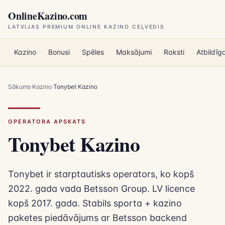
Pāriet uz galveno saturu
OnlineKazino.com
LATVIJAS PREMIUM ONLINE KAZINO CEĻVEDIS
Kazino
Bonusi
Spēles
Maksājumi
Raksti
Atbildīg
Sākums
·
Kazino
·
Tonybet Kazino
OPERATORA APSKATS
Tonybet Kazino
Tonybet ir starptautisks operators, ko kopš
2022. gada vada Betsson Group. LV licence
kopš 2017. gada. Stabils sporta + kazino
paketes piedāvājums ar Betsson backend