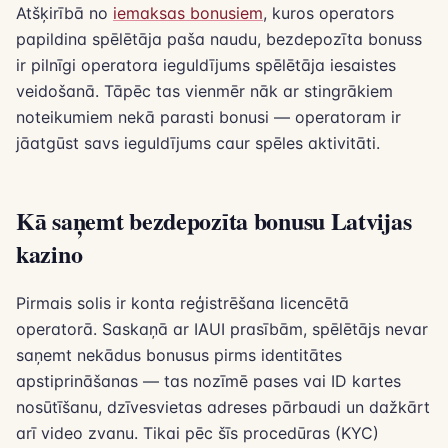
Atšķirībā no
iemaksas bonusiem
, kuros operators
papildina spēlētāja paša naudu, bezdepozīta bonuss
ir pilnīgi operatora ieguldījums spēlētāja iesaistes
veidošanā. Tāpēc tas vienmēr nāk ar stingrākiem
noteikumiem nekā parasti bonusi — operatoram ir
jāatgūst savs ieguldījums caur spēles aktivitāti.
Kā saņemt bezdepozīta bonusu Latvijas
kazino
Pirmais solis ir konta reģistrēšana licencētā
operatorā. Saskaņā ar IAUI prasībām, spēlētājs nevar
saņemt nekādus bonusus pirms identitātes
apstiprināšanas — tas nozīmē pases vai ID kartes
nosūtīšanu, dzīvesvietas adreses pārbaudi un dažkārt
arī video zvanu. Tikai pēc šīs procedūras (KYC)