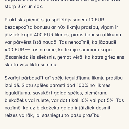
starp 35x un 60x.
Praktisks piemērs: ja spēlētājs saņem 10 EUR
bezdepozīta bonusu ar 40x likmju prasību, viņam ir
jāizliek kopā 400 EUR likmes, pirms bonusa atlikumu
var pārvērst īstā naudā. Tas nenozīmē, ka jāzaudē
400 EUR — tas nozīmē, ka likmju summām kopā
jāsasniedz šis slieksnis, ņemot vērā, ka katrs grieziens
skaita visu likto summu.
Svarīgi pārbaudīt arī spēļu ieguldījumu likmju prasību
izpildē. Slotu spēles parasti dod 100% no likmes
ieguldījuma, savukārt galda spēles, piemēram,
blekdžeks vai rulete, var dot tikai 10% vai pat 5%. Tas
nozīmē, ka uz blekdžeka galda ir jāizliek desmit
reizes vairāk, lai sasniegtu to pašu prasību.