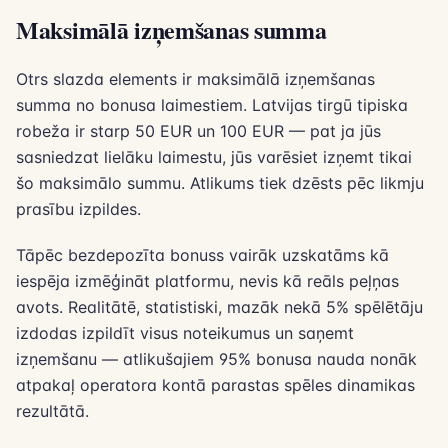
Maksimālā izņemšanas summa
Otrs slazda elements ir maksimālā izņemšanas
summa no bonusa laimestiem. Latvijas tirgū tipiska
robeža ir starp 50 EUR un 100 EUR — pat ja jūs
sasniedzat lielāku laimestu, jūs varēsiet izņemt tikai
šo maksimālo summu. Atlikums tiek dzēsts pēc likmju
prasību izpildes.
Tāpēc bezdepozīta bonuss vairāk uzskatāms kā
iespēja izmēģināt platformu, nevis kā reāls peļņas
avots. Realitātē, statistiski, mazāk nekā 5% spēlētāju
izdodas izpildīt visus noteikumus un saņemt
izņemšanu — atlikušajiem 95% bonusa nauda nonāk
atpakaļ operatora kontā parastas spēles dinamikas
rezultātā.