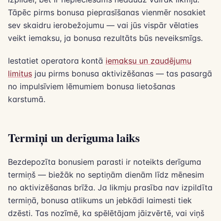
Tāpēc pirms bonusa pieprasīšanas vienmēr nosakiet
sev skaidru ierobežojumu — vai jūs vispār vēlaties
veikt iemaksu, ja bonusa rezultāts būs neveiksmīgs.
Iestatiet operatora kontā
iemaksu un zaudējumu
limitus
jau pirms bonusa aktivizēšanas — tas pasargā
no impulsīviem lēmumiem bonusa lietošanas
karstumā.
Termiņi un derīguma laiks
Bezdepozīta bonusiem parasti ir noteikts derīguma
termiņš — biežāk no septiņām dienām līdz mēnesim
no aktivizēšanas brīža. Ja likmju prasība nav izpildīta
termiņā, bonusa atlikums un jebkādi laimesti tiek
dzēsti. Tas nozīmē, ka spēlētājam jāizvērtē, vai viņš