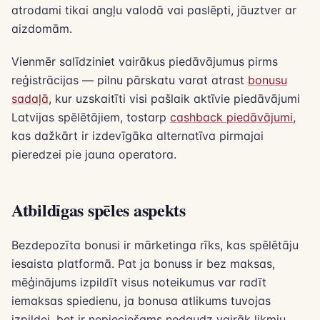
atrodami tikai angļu valodā vai paslēpti, jāuztver ar
aizdomām.
Vienmēr salīdziniet vairākus piedāvājumus pirms
reģistrācijas — pilnu pārskatu varat atrast
bonusu
sadaļā
, kur uzskaitīti visi pašlaik aktīvie piedāvājumi
Latvijas spēlētājiem, tostarp
cashback piedāvājumi
,
kas dažkārt ir izdevīgāka alternatīva pirmajai
pieredzei pie jauna operatora.
Atbildīgas spēles aspekts
Bezdepozīta bonusi ir mārketinga rīks, kas spēlētāju
iesaista platformā. Pat ja bonuss ir bez maksas,
mēģinājums izpildīt visus noteikumus var radīt
iemaksas spiedienu, ja bonusa atlikums tuvojas
izpildei, bet ir nepieciešams nedaudz vairāk likmju.