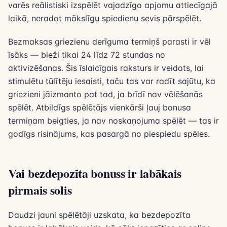
varēs reālistiski izspēlēt vajadzīgo apjomu attiecīgajā
laikā, neradot mākslīgu spiedienu sevis pārspēlēt.
Bezmaksas griezienu derīguma termiņš parasti ir vēl
īsāks — bieži tikai 24 līdz 72 stundas no
aktivizēšanas. Šis īslaicīgais raksturs ir veidots, lai
stimulētu tūlītēju iesaisti, taču tas var radīt sajūtu, ka
griezieni jāizmanto pat tad, ja brīdī nav vēlēšanās
spēlēt. Atbildīgs spēlētājs vienkārši ļauj bonusa
termiņam beigties, ja nav noskaņojuma spēlēt — tas ir
godīgs risinājums, kas pasargā no piespiedu spēles.
Vai bezdepozīta bonuss ir labākais
pirmais solis
Daudzi jauni spēlētāji uzskata, ka bezdepozīta